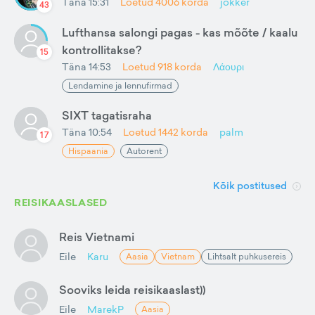
Täna 15:31
Loetud
4006
korda
jokker
43
Lufthansa salongi pagas - kas mõõte / kaalu
kontrollitakse?
15
Täna 14:53
Loetud
918
korda
Λάουρι
Lendamine ja lennufirmad
SIXT tagatisraha
Täna 10:54
Loetud
1442
korda
palm
17
Hispaania
Autorent
Kõik postitused
REISIKAASLASED
Reis Vietnami
Eile
Karu
Aasia
Vietnam
Lihtsalt puhkusereis
Sooviks leida reisikaaslast))
Eile
MarekP
Aasia