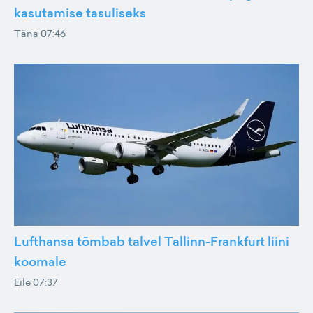
kasutamise tasuliseks
Täna 07:46
Lufthansa tõmbab talvel Tallinn-Frankfurt liini
koomale
Eile 07:37