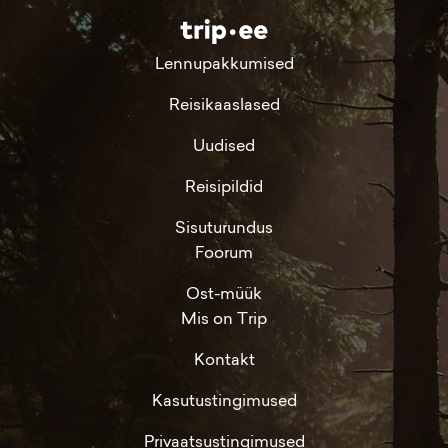
Lennupakkumised
Reisikaaslased
Uudised
Reisipildid
Sisuturundus
Foorum
Ost-müük
Mis on Trip
Kontakt
Kasutustingimused
Privaatsustingimused