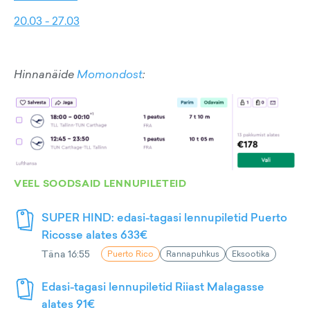
20.03 - 27.03
Hinnanäide
Momondost
:
VEEL SOODSAID LENNUPILETEID
SUPER HIND: edasi-tagasi lennupiletid Puerto
Ricosse alates 633€
Täna 16:55
Puerto Rico
Rannapuhkus
Eksootika
Edasi-tagasi lennupiletid Riiast Malagasse
alates 91€