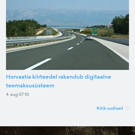
Horvaatia kiirteedel rakendub digitaalne
teemaksusüsteem
4. aug 07:10
Kõik uudised