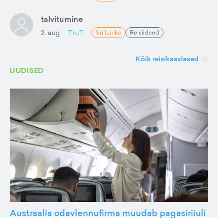
talvitumine
2. aug
TruT
Sri Lanka
Reisiideed
Kõik reisikaaslased
UUDISED
Austraalia odavlennufirma muudab pagasiriiuli