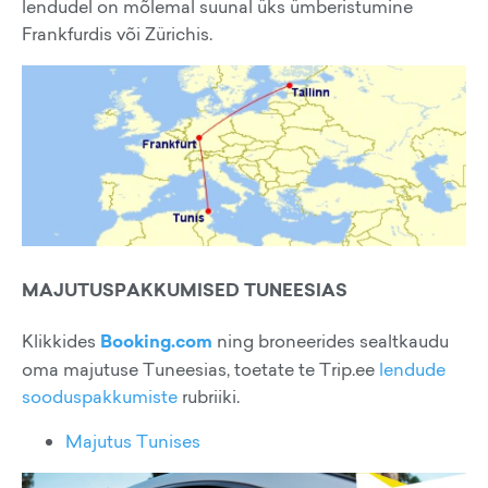
lendudel on mõlemal suunal üks ümberistumine
Frankfurdis või Zürichis.
MAJUTUSPAKKUMISED TUNEESIAS
Klikkides
Booking.com
ning broneerides sealtkaudu
oma majutuse Tuneesias, toetate te Trip.ee
lendude
sooduspakkumiste
rubriiki.
Majutus Tunises