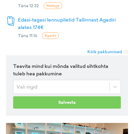
Täna 12:32
Malaga
Edasi-tagasi lennupiletid Tallinnast Agadiri
alates 174€
Täna 11:16
Agadir
Kõik pakkumised
Teavita mind kui mõnda valitud sihtkohta
tuleb hea pakkumine
Vali riigid
Salvesta