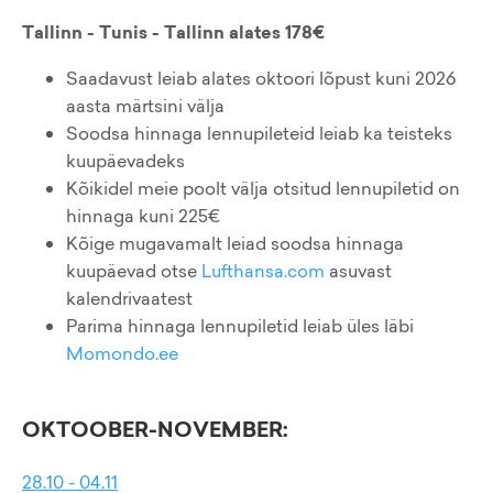
Tallinn - Tunis - Tallinn alates 178€
Saadavust leiab alates oktoori lõpust kuni 2026
aasta märtsini välja
Soodsa hinnaga lennupileteid leiab ka teisteks
kuupäevadeks
Kõikidel meie poolt välja otsitud lennupiletid on
hinnaga kuni 225€
Kõige mugavamalt leiad soodsa hinnaga
kuupäevad otse
Lufthansa.com
asuvast
kalendrivaatest
Parima hinnaga lennupiletid leiab üles läbi
Momondo.ee
OKTOOBER-NOVEMBER:
28.10 - 04.11