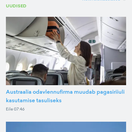
UUDISED
Austraalia odavlennufirma muudab pagasiriiuli
kasutamise tasuliseks
Eile 07:46