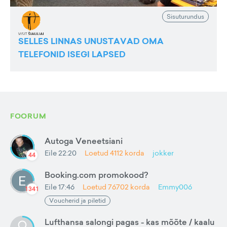
Sisuturundus
SELLES LINNAS UNUSTAVAD OMA
TELEFONID ISEGI LAPSED
FOORUM
Autoga Veneetsiani
Eile 22:20
Loetud
4112
korda
jokker
44
Booking.com promokood?
Eile 17:46
Loetud
76702
korda
Emmy006
1341
Voucherid ja piletid
Lufthansa salongi pagas - kas mõõte / kaalu