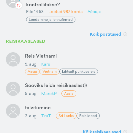
kontrollitakse?
15
Eile 14:53
Loetud
987
korda
Λάουρι
Lendamine ja lennufirmad
Kõik postitused
REISIKAASLASED
Reis Vietnami
5. aug
Karu
Aasia
Vietnam
Lihtsalt puhkusereis
Sooviks leida reisikaaslast))
5. aug
MarekP
Aasia
talvitumine
2. aug
TruT
Sri Lanka
Reisiideed
Kõik reisikaaslased