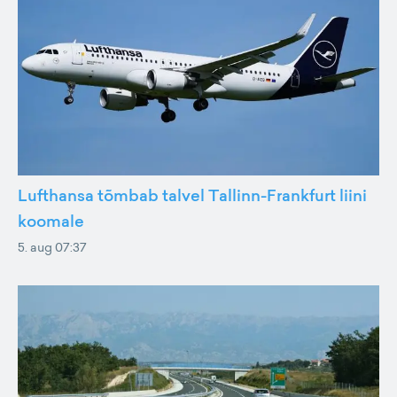
Lufthansa tõmbab talvel Tallinn-Frankfurt liini
koomale
5. aug 07:37