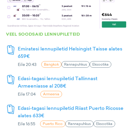
VEEL SOODSAID LENNUPILETEID
Emiratesi lennupiletid Helsingist Taisse alates
659€
Eile 20:43
Bangkok
Rannapuhkus
Eksootika
Edasi-tagasi lennupiletid Tallinnast
Armeeniasse al 208€
Eile 17:04
Armeenia
Edasi-tagasi lennupiletid Riiast Puerto Ricosse
alates 633€
Eile 16:55
Puerto Rico
Rannapuhkus
Eksootika