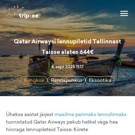
Qatar Airwaysi lennupiletid Tallinnast
Taisse alates 644€
4. sept 2025 11:17
Bangkok
Rannapuhkus
Eksootika
Üheksa aastat järjest
maailma parimaks lennufirmaks
tunnistatud Qatar Airways pakub hetkel väga hea
hinnaga lennupileteid Taisse. Kiirete