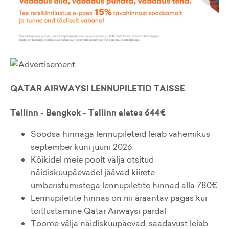
QATAR AIRWAYSI LENNUPILETID TAISSE
Tallinn - Bangkok - Tallinn alates 644€
Soodsa hinnaga lennupileteid leiab vahemikus
september kuni juuni 2026
Kõikidel meie poolt välja otsitud
näidiskuupäevadel jäävad kiirete
ümberistumistega lennupiletite hinnad alla 780€
Lennupiletite hinnas on nii äraantav pagas kui
toitlustamine Qatar Airwaysi pardal
Toome välja näidiskuupäevad, saadavust leiab