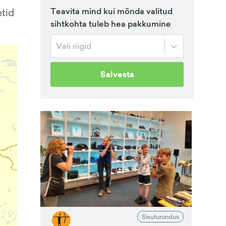
Teavita mind kui mõnda valitud
etid
sihtkohta tuleb hea pakkumine
Vali riigid
Salvesta
Sisuturundus