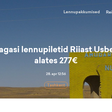
Lennupakkumised
Re
agasi lennupiletid Riiast Usb
alates 277€
28. apr 12:56
Tashkent