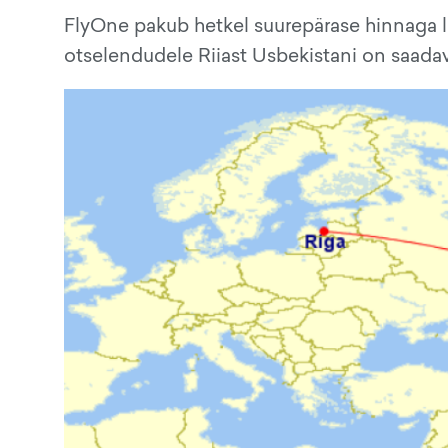
FlyOne pakub hetkel suurepärase hinnaga l
otselendudele Riiast Usbekistani on saadav