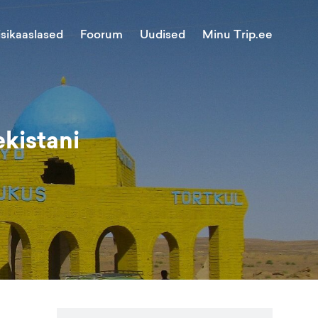
Minu Trip.ee
isikaaslased
Foorum
Uudised
ekistani