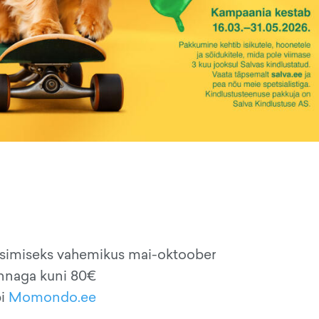
eisimiseks vahemikus mai-oktoober
innaga kuni 80€
bi
Momondo.ee