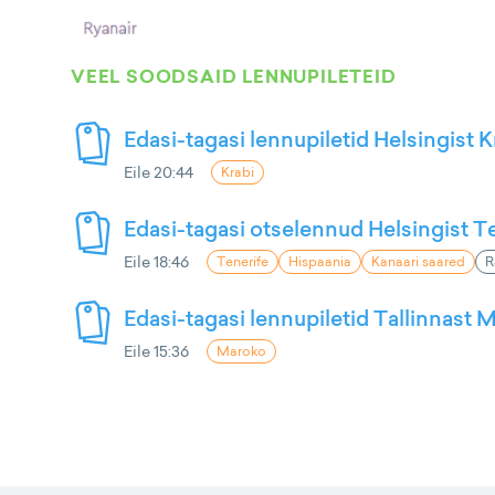
VEEL SOODSAID LENNUPILETEID
Edasi-tagasi lennupiletid Helsingist K
Eile 20:44
Krabi
Edasi-tagasi otselennud Helsingist Te
Eile 18:46
Tenerife
Hispaania
Kanaari saared
R
Edasi-tagasi lennupiletid Tallinnast M
Eile 15:36
Maroko