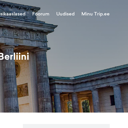
Minu Trip.ee
isikaaslased
Foorum
Uudised
erliini