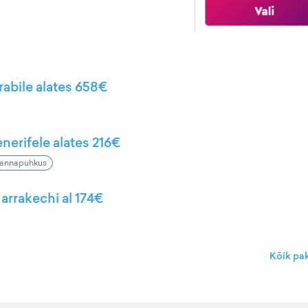
rabile alates 658€
nerifele alates 216€
annapuhkus
arrakechi al 174€
Kõik pa