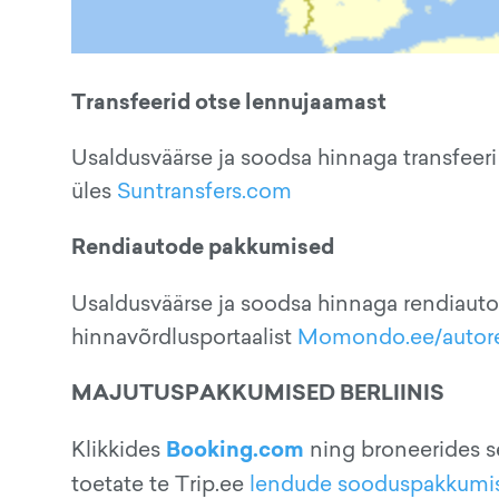
Transfeerid otse lennujaamast
Usaldusväärse ja soodsa hinnaga transfeeri 
üles
Suntransfers.com
Rendiautode pakkumised
Usaldusväärse ja soodsa hinnaga rendiauto
hinnavõrdlusportaalist
Momondo.ee/autor
MAJUTUSPAKKUMISED BERLIINIS
Booking.com
Klikkides
ning broneerides s
toetate te Trip.ee
lendude sooduspakkumi