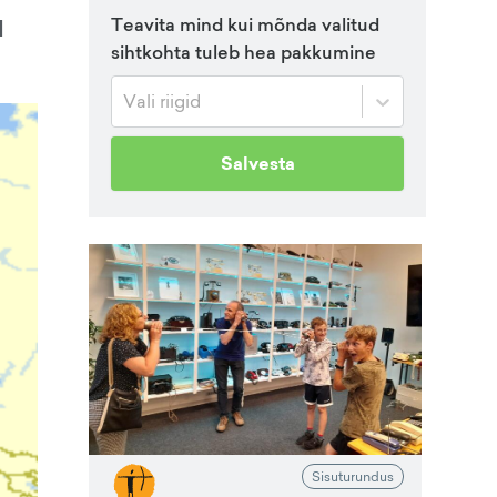
Teavita mind kui mõnda valitud
d
sihtkohta tuleb hea pakkumine
Vali riigid
Salvesta
Sisuturundus