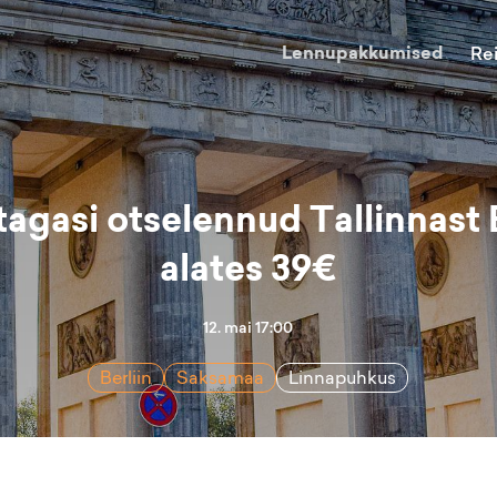
Lennupakkumised
Re
tagasi otselennud Tallinnast B
alates 39€
12. mai 17:00
Berliin
Saksamaa
Linnapuhkus