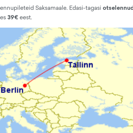
otselennu
lennupileteid Saksamaale. Edasi-tagasi
39€
tes
eest.