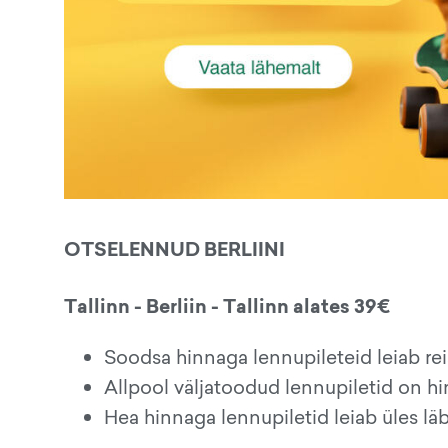
OTSELENNUD BERLIINI
Tallinn - Berliin - Tallinn alates 39€
Soodsa hinnaga lennupileteid leiab r
Allpool väljatoodud lennupiletid on h
Hea hinnaga lennupiletid leiab üles lä