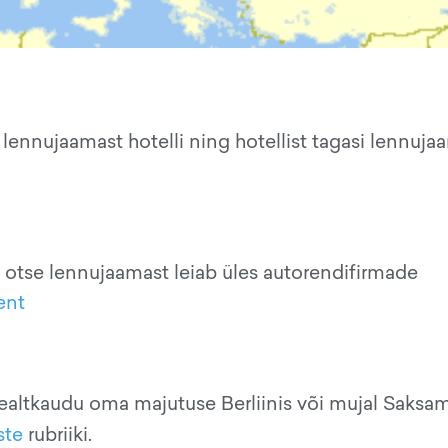
lennujaamast hotelli ning hotellist tagasi lennuja
 otse lennujaamast leiab üles autorendifirmade
ent
ealtkaudu oma majutuse Berliinis või mujal Saksam
ste
rubriiki.