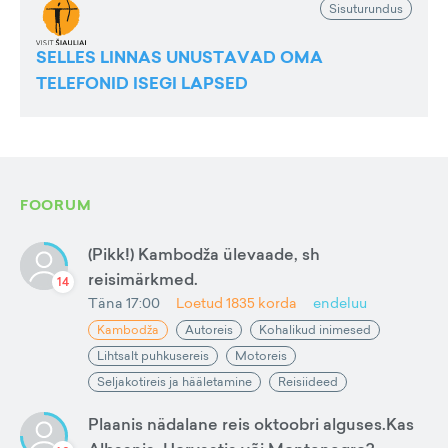
Sisuturundus
SELLES LINNAS UNUSTAVAD OMA
TELEFONID ISEGI LAPSED
FOORUM
(Pikk!) Kambodža ülevaade, sh
reisimärkmed.
14
Täna 17:00
Loetud
1835
korda
endeluu
Kambodža
Autoreis
Kohalikud inimesed
Lihtsalt puhkusereis
Motoreis
Seljakotireis ja hääletamine
Reisiideed
Plaanis nädalane reis oktoobri alguses.Kas