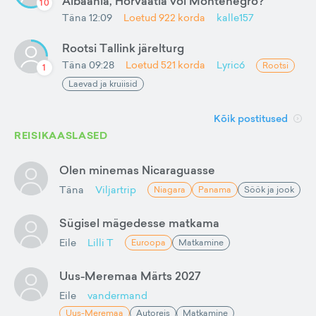
Albaania, Horvaatia või Montenegro?
10
Täna 12:09
Loetud
922
korda
kalle157
Rootsi Tallink järelturg
Täna 09:28
Loetud
521
korda
Lyric6
Rootsi
1
Laevad ja kruiisid
Kõik postitused
REISIKAASLASED
Olen minemas Nicaraguasse
Täna
Viljartrip
Niagara
Panama
Söök ja jook
Sügisel mägedesse matkama
Eile
Lilli T
Euroopa
Matkamine
Uus-Meremaa Märts 2027
Eile
vandermand
Uus-Meremaa
Autoreis
Matkamine