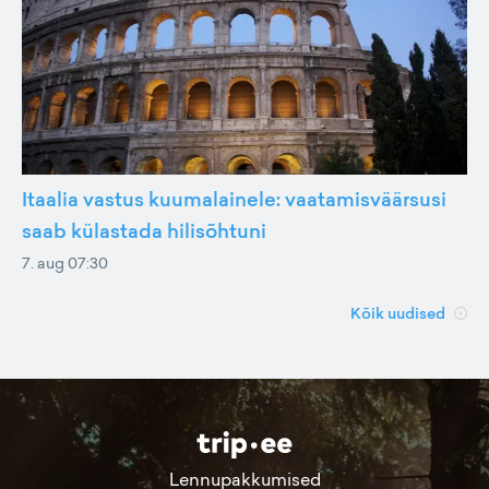
Itaalia vastus kuumalainele: vaatamisväärsusi
saab külastada hilisõhtuni
7. aug 07:30
Kõik uudised
Lennupakkumised