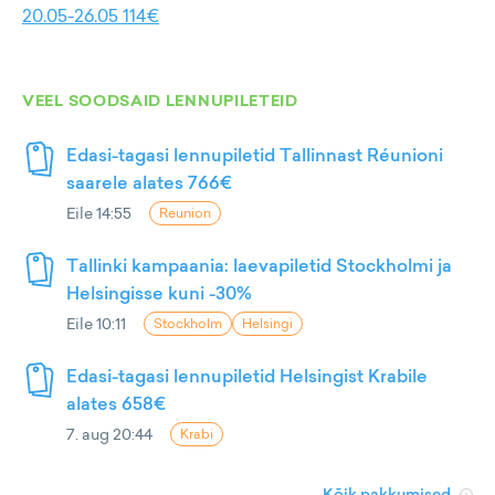
20.05-26.05 114€
VEEL SOODSAID LENNUPILETEID
Edasi-tagasi lennupiletid Tallinnast Réunioni
saarele alates 766€
Eile 14:55
Reunion
Tallinki kampaania: laevapiletid Stockholmi ja
Helsingisse kuni -30%
Eile 10:11
Stockholm
Helsingi
Edasi-tagasi lennupiletid Helsingist Krabile
alates 658€
7. aug 20:44
Krabi
Kõik pakkumised