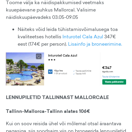
Toome välja ka näidispakkumised veetmaks
kuuepäevane puhkus Mallorcal. Valisime
näidiskuupäevadeks 03.05-09.05
Näiteks võid leida tühistamisvõimalusega toa
kvaliteetses hotellis
Inturotel Cala Azul
347€
eest (174€ per person).
Lisainfo ja broneerimine.
LENNUPILETID TALLINNAST MALLORCALE
Tallinn-Mallorca-Tallinn alates 106€
Kui on soov reisida ühel või mõlemal otsal äraantava
pagasiga, siis soodsaim viis on broneerida lennupiletid