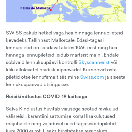
SWISS pakub hetkel väga hea hinnaga lennupileteid
kevadeks Tallinnast Mallorcale. Edasi-tagasi
lennupiletid on saadaval alates 106€ eest ning hea
hinnaga lennupileteid leidub märtsist maini. Endale
sobivaid lennukuupäevi kontrolli
Skyscannerist
või
kliki allolevatel näidiskuupäevadel. Kui soovid osta
piletid otse lennufirmalt siis mine
Swiss.com
ja sisesta
lennukuupäevad otsingusse.
Reisikindlustus COVID-19 kaitsega
Salva Kindlustus hüvitab viirusega seotud ravikulud
välisreisil, karantiini sattumise korral lisakulutused
majutusele ning vajadusel uued tagasisõidupiletid
kuni 2000 eurot. Lisaks hüvitatakse reisipaketi