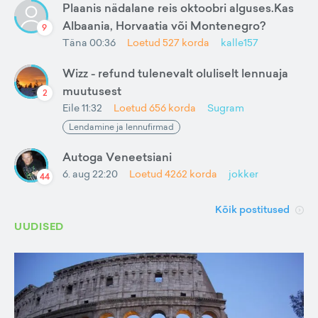
Plaanis nädalane reis oktoobri alguses.Kas
Albaania, Horvaatia või Montenegro?
9
Täna 00:36
Loetud
527
korda
kalle157
Wizz - refund tulenevalt oluliselt lennuaja
muutusest
2
Eile 11:32
Loetud
656
korda
Sugram
Lendamine ja lennufirmad
Autoga Veneetsiani
6. aug 22:20
Loetud
4262
korda
jokker
44
Kõik postitused
UUDISED