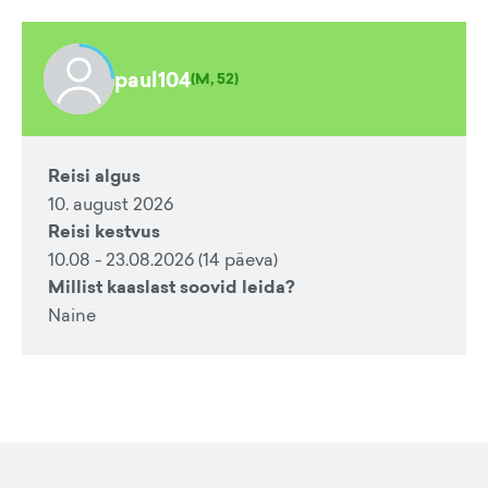
paul104
(
M, 52
)
Reisi algus
10. august 2026
Reisi kestvus
10.08 - 23.08.2026 (14 päeva)
Millist kaaslast soovid leida?
Naine