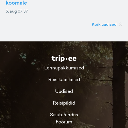
koomale
5. aug 07:37
Kõik uudised
Lennupakkumised
Reisikaaslased
Uudised
Reisipildid
Sisuturundus
Foorum