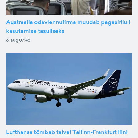
Austraalia odavlennufirma muudab pagasiriiuli
kasutamise tasuliseks
6. aug 07:46
Lufthansa tõmbab talvel Tallinn-Frankfurt liini