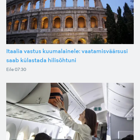
Itaalia vastus kuumalainele: vaatamisväärsusi
saab külastada hilisõhtuni
Eile 07:30