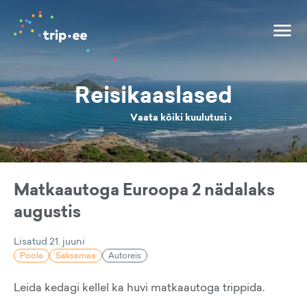
Reisikaaslased
Vaata kõiki kuulutusi ›
Matkaautoga Euroopa 2 nädalaks
augustis
Lisatud
21. juuni
Poola
Saksamaa
Autoreis
Leida kedagi kellel ka huvi matkaautoga trippida.