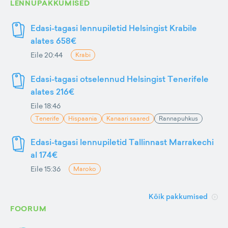
LENNUPAKKUMISED
Edasi-tagasi lennupiletid Helsingist Krabile
alates 658€
Eile 20:44
Krabi
Edasi-tagasi otselennud Helsingist Tenerifele
alates 216€
Eile 18:46
Tenerife
Hispaania
Kanaari saared
Rannapuhkus
Edasi-tagasi lennupiletid Tallinnast Marrakechi
al 174€
Eile 15:36
Maroko
Kõik pakkumised
FOORUM