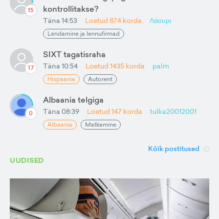
kontrollitakse?
15
Täna 14:53
Loetud
874
korda
Λάουρι
Lendamine ja lennufirmad
SIXT tagatisraha
Täna 10:54
Loetud
1435
korda
palm
17
Hispaania
Autorent
Albaania telgiga
Täna 08:39
Loetud
147
korda
tulka20012001
0
Albaania
Matkamine
Kõik postitused
UUDISED