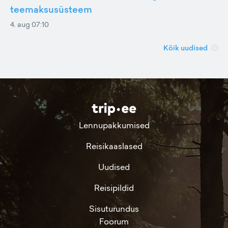
teemaksusüsteem
4. aug 07:10
Kõik uudised
Lennupakkumised
Reisikaaslased
Uudised
Reisipildid
Sisuturundus
Foorum