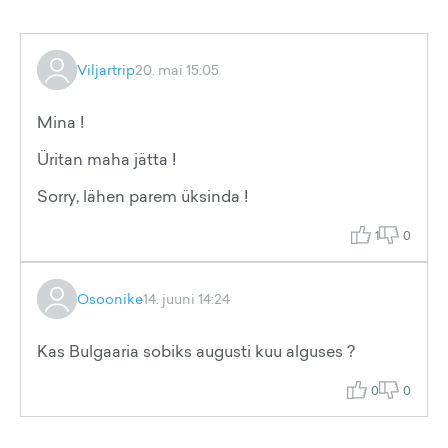
Viljartrip
20. mai 15:05
Mina !
Üritan maha jätta !
Sorry, lähen parem üksinda !
1
0
Osoonike
14. juuni 14:24
Kas Bulgaaria sobiks augusti kuu alguses ?
0
0