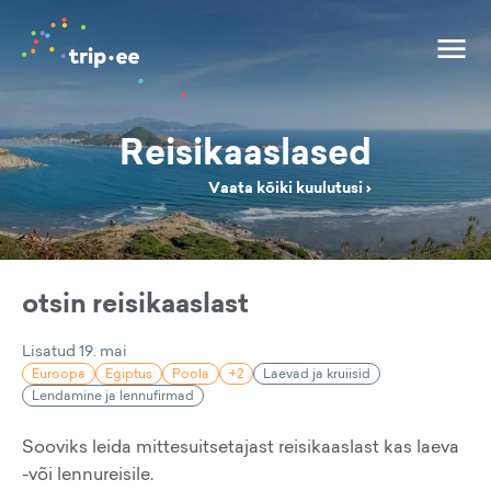
Reisikaaslased
Vaata kõiki kuulutusi ›
otsin reisikaaslast
Lisatud
19. mai
Euroopa
Egiptus
Poola
+2
Laevad ja kruiisid
Lendamine ja lennufirmad
Sooviks leida mittesuitsetajast reisikaaslast kas laeva
-või lennureisile.