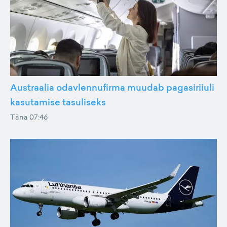
Austraalia odavlennufirma muudab pagasiriiuli
kasutamise tasuliseks
Täna 07:46