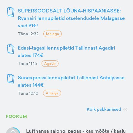
SUPERSOODSALT LÕUNA-HISPAANIASSE:
Ryanairi lennupiletid otselendudele Malagasse
vaid 91€!
Täna 12:32
Malaga
Edasi-tagasi lennupiletid Tallinnast Agadiri
alates 174€
Täna 11:16
Agadir
Sunexpressi lennupiletid Tallinnast Antalyasse
alates 144€
Täna 10:10
Antalya
Kõik pakkumised
FOORUM
Lufthansa salongi pagas - kas mõõte / kaalu