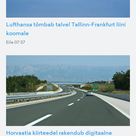
Lufthansa tõmbab talvel Tallinn-Frankfurt liini
koomale
Eile 07:37
Horvaatia kiirteedel rakendub digitaalne