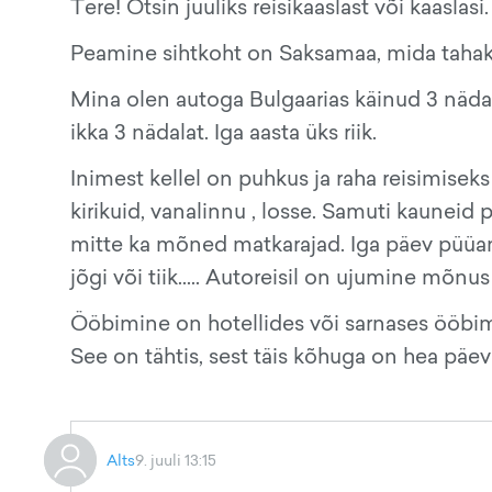
Tere! Otsin juuliks reisikaaslast või kaaslas
Peamine sihtkoht on Saksamaa, mida tahaks 
Mina olen autoga Bulgaarias käinud 3 nädal
ikka 3 nädalat. Iga aasta üks riik.
Inimest kellel on puhkus ja raha reisimiseks
kirikuid, vanalinnu , losse. Samuti kauneid
mitte ka mõned matkarajad. Iga päev püüan l
jõgi või tiik..... Autoreisil on ujumine mõn
Ööbimine on hotellides või sarnases ööbi
See on tähtis, sest täis kõhuga on hea päev
Alts
9. juuli 13:15