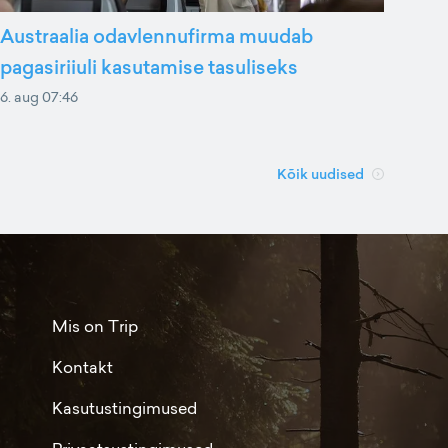
Austraalia odavlennufirma muudab
pagasiriiuli kasutamise tasuliseks
6. aug 07:46
Kõik uudised
Mis on Trip
Kontakt
Kasutustingimused