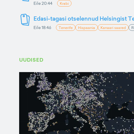
Eile 20:44
Krabi
Edasi-tagasi otselennud Helsingist Te
Eile 18:46
Tenerife
Hispaania
Kanaari saared
R
UUDISED