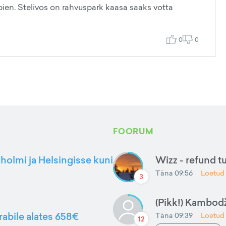
lpien. Stelivos on rahvuspark kaasa saaks votta
0
0
FOORUM
kholmi ja Helsingisse kuni
Wizz - refund t
Täna 09:56
Loetud
3
(Pikk!) Kambod
rabile alates 658€
Täna 09:39
Loetud
12