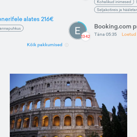
Kohalikud inimesed
Seljakotireis ja häälet
nerifele alates 216€
Booking.com 
annapuhkus
Täna 05:35
Loetud
1342
Kõik pakkumised