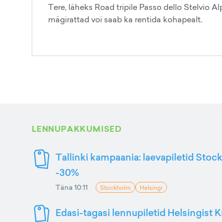
Tere, läheks Road tripile Passo dello Stelvio A
mägirattad voi saab ka rentida kohapealt.
LENNUPAKKUMISED
Tallinki kampaania: laevapiletid Stoc
-30%
Täna 10:11
Stockholm
Helsingi
Edasi-tagasi lennupiletid Helsingist K