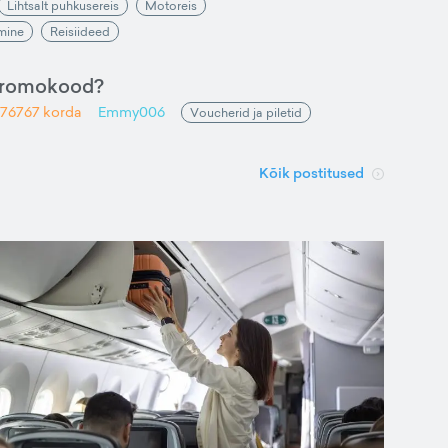
Lihtsalt puhkusereis
Motoreis
amine
Reisiideed
promokood?
76767
korda
Emmy006
Voucherid ja piletid
Kõik postitused