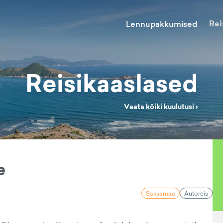
Rei
Lennupakkumised
Reisikaaslased
Vaata kõiki kuulutusi ›
e
Saksamaa
Autoreis