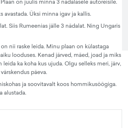
i. Plaan on juulis minna 3 nädalasele autoreisile.
avastada. Üksi minna igav ja kallis.
at. Siis Rumeenias jälle 3 nädalat. Ning Ungaris
 on nii raske leida. Minu plaan on külastaga
 paiku looduses. Kenad järved, mäed, joad ja miks
eida ka koha kus ujuda. Olgu selleks meri, järv,
us värskendus päeva.
miskohas ja soovitavalt koos hommikusöögiga.
a alustada.