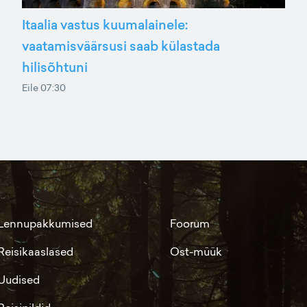
Itaalia vastus kuumalainele:
vaatamisväärsusi saab külastada
hilisõhtuni
Eile 07:30
Lennupakkumised
Foorum
Reisikaaslased
Ost-müük
Uudised