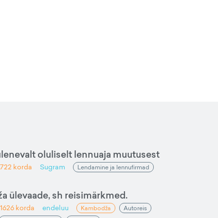
ulenevalt oluliselt lennuaja muutusest
722
korda
Sugram
Lendamine ja lennufirmad
ža ülevaade, sh reisimärkmed.
1626
korda
endeluu
Kambodža
Autoreis