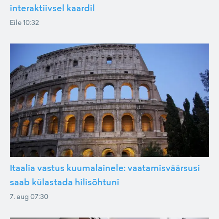
interaktiivsel kaardil
Eile 10:32
Itaalia vastus kuumalainele: vaatamisväärsusi
saab külastada hilisõhtuni
7. aug 07:30