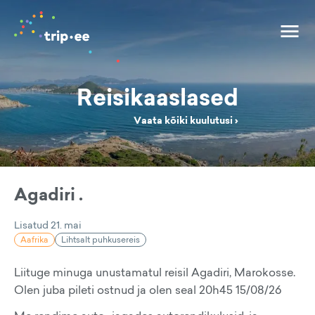
Reisikaaslased
Vaata kõiki kuulutusi ›
Agadiri .
Lisatud
21. mai
Aafrika
Lihtsalt puhkusereis
Liituge minuga unustamatul reisil Agadiri, Marokosse.
Olen juba pileti ostnud ja olen seal 20h45 15/08/26