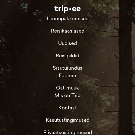
Lennupakkumised
Reisikaaslased
Uudised
Reisipildid
Sisuturundus
Foorum
Ost-müük
Mis on Trip
Kontakt
Kasutustingimused
Privaatsustingimused