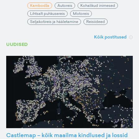
Kambodža
Autoreis
Kohalikud inimesed
Lihtsalt puhkusereis
Motoreis
Seljakotireis ja hääletamine
Reisiideed
Kõik postitused
UUDISED
Castlemap – kõik maailma kindlused ja lossid