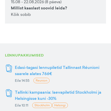
15.08 - 22.08.2026 (8 päeva)
Millist kaaslast soovid leida?
Kõik sobib
LENNUPAKKUMISED
Edasi-tagasi lennupiletid Tallinnast Réunioni
saarele alates 766€
Eile 14:55
Reunion
Tallinki kampaania: laevapiletid Stockholmi ja
Helsingisse kuni -30%
Eile 10:11
Stockholm
Helsingi