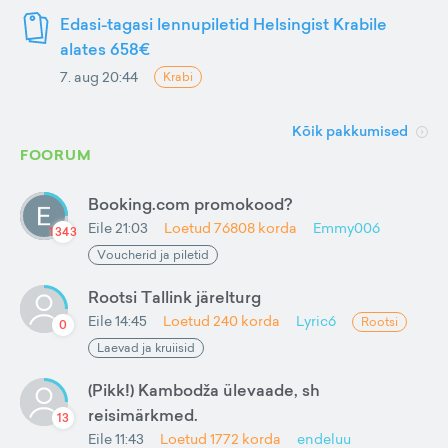
Edasi-tagasi lennupiletid Helsingist Krabile
alates 658€
7. aug 20:44
Krabi
Kõik pakkumised
FOORUM
Booking.com promokood?
Eile 21:03
Loetud
76808
korda
Emmy006
1343
Voucherid ja piletid
Rootsi Tallink järelturg
Eile 14:45
Loetud
240
korda
Lyric6
Rootsi
0
Laevad ja kruiisid
(Pikk!) Kambodža ülevaade, sh
reisimärkmed.
13
Eile 11:43
Loetud
1772
korda
endeluu