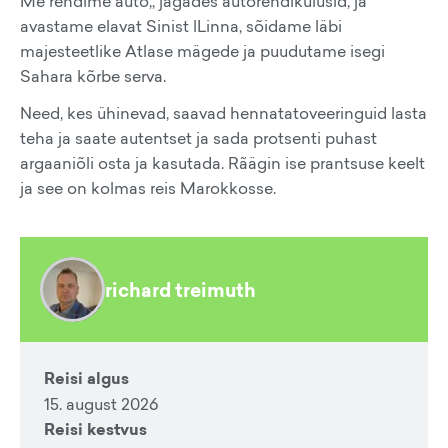
Me rendime auto,, jagades autorendikulusid, ja
avastame elavat Sinist lLinna, sõidame läbi
majesteetlike Atlase mägede ja puudutame isegi
Sahara kõrbe serva.
Need, kes ühinevad, saavad hennatatoveeringuid lasta
teha ja saate autentset ja sada protsenti puhast
argaaniõli osta ja kasutada. Rãägin ise prantsuse keelt
ja see on kolmas reis Marokkosse.
richard treimuth
Reisi algus
15. august 2026
Reisi kestvus