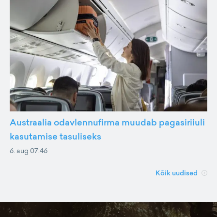
Austraalia odavlennufirma muudab pagasiriiuli
kasutamise tasuliseks
6. aug 07:46
Kõik uudised