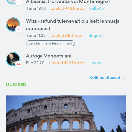
Albaania, Horvaatia või Montenegro?
8
Täna 19:18
Loetud
443
korda
kalle157
Wizz - refund tulenevalt oluliselt lennuaja
muutusest
2
Täna 11:32
Loetud
616
korda
Sugram
Lendamine ja lennufirmad
Autoga Veneetsiani
Eile 22:20
Loetud
4244
korda
jokker
44
Kõik postitused
UUDISED