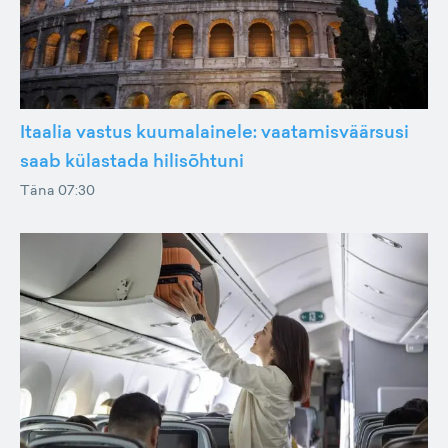
Itaalia vastus kuumalainele: vaatamisväärsusi
saab külastada hilisõhtuni
Täna 07:30