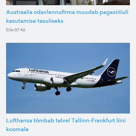
Austraalia odavlennufirma muudab pagasiriiuli
kasutamise tasuliseks
Eile 07:46
Lufthansa tõmbab talvel Tallinn-Frankfurt liini
koomale