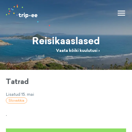
Reisikaaslased
Vaata kõiki kuulutusi ›
Tatrad
Lisatud
15. mai
Slovakkia
.