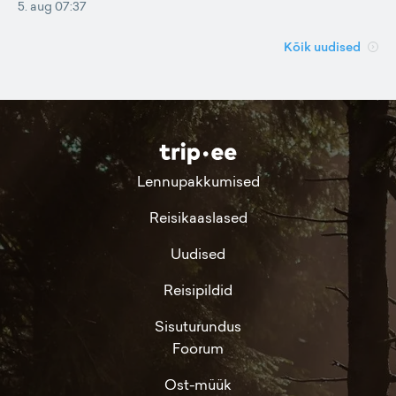
5. aug 07:37
Kõik uudised
Lennupakkumised
Reisikaaslased
Uudised
Reisipildid
Sisuturundus
Foorum
Ost-müük