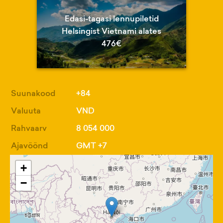
Edasi-tagasi lennupiletid
Helsingist Vietnami alates
476€
Suunakood
+84
Valuuta
VND
Rahvaarv
8 054 000
Ajavöönd
GMT +7
+
−