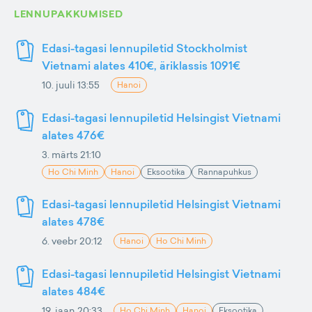
LENNUPAKKUMISED
Edasi-tagasi lennupiletid Stockholmist
Vietnami alates 410€, äriklassis 1091€
10. juuli 13:55
Hanoi
Edasi-tagasi lennupiletid Helsingist Vietnami
alates 476€
3. märts 21:10
Ho Chi Minh
Hanoi
Eksootika
Rannapuhkus
Edasi-tagasi lennupiletid Helsingist Vietnami
alates 478€
6. veebr 20:12
Hanoi
Ho Chi Minh
Edasi-tagasi lennupiletid Helsingist Vietnami
alates 484€
19. jaan 20:33
Ho Chi Minh
Hanoi
Eksootika