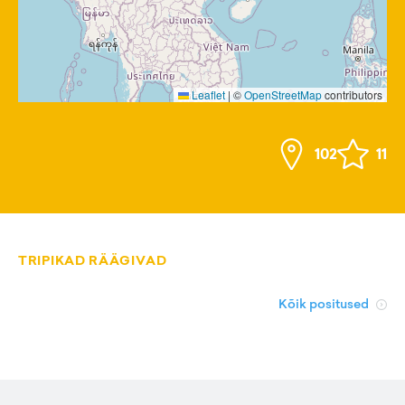
Leaflet
|
©
OpenStreetMap
contributors
102
11
TRIPIKAD RÄÄGIVAD
Kõik positused