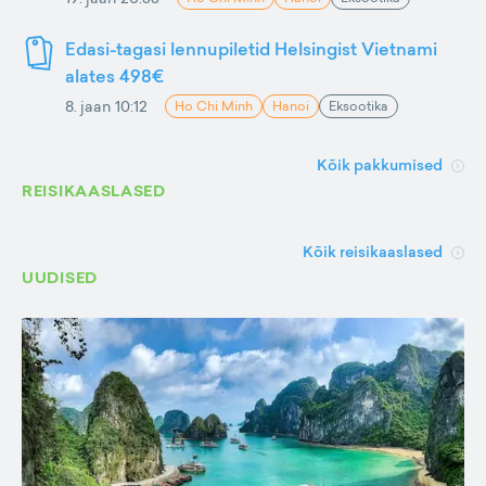
Edasi-tagasi lennupiletid Helsingist Vietnami
alates 498€
8. jaan 10:12
Ho Chi Minh
Hanoi
Eksootika
Kõik pakkumised
REISIKAASLASED
Kõik reisikaaslased
UUDISED