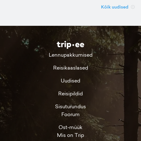
Kõik uudised
Lennupakkumised
Reisikaaslased
Uudised
Reisipildid
Sisuturundus
Foorum
Ost-müük
Mis on Trip