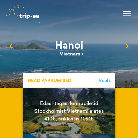
Hanoi
‹
›
Vietnam
›
HEAD PAKKUMISED
Veel ›
Edasi-tagasi lennupiletid
Stockholmist Vietnami alates
410€, äriklassis 1091€