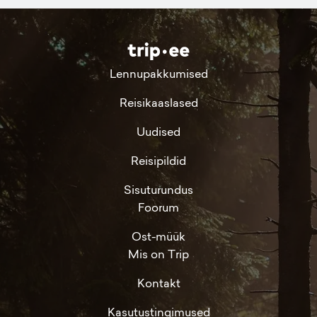
Lennupakkumised
Reisikaaslased
Uudised
Reisipildid
Sisuturundus
Foorum
Ost-müük
Mis on Trip
Kontakt
Kasutustingimused