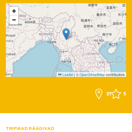
+
−
Leaflet
|
©
OpenStreetMap
contributors
31
5
TRIPIKAD RÄÄGIVAD