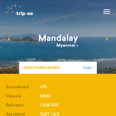
Mandalay
‹
›
Myanmar
›
HEAD PAKKUMISED
Veel ›
Suunakood
+95
Valuuta
MMK
Rahvaarv
1 208 000
Ajavöönd
GMT +6.5