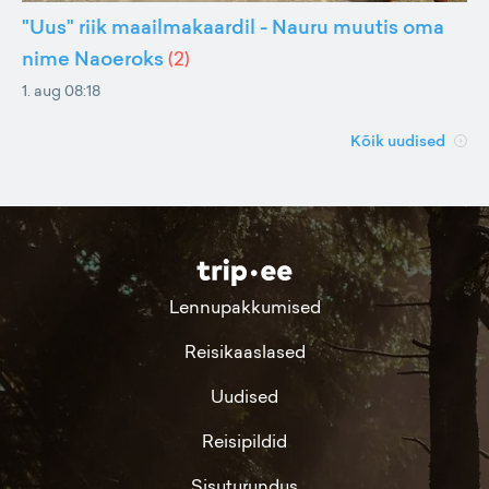
"Uus" riik maailmakaardil - Nauru muutis oma
nime Naoeroks
(
2
)
1. aug 08:18
Kõik uudised
Lennupakkumised
Reisikaaslased
Uudised
Reisipildid
Sisuturundus