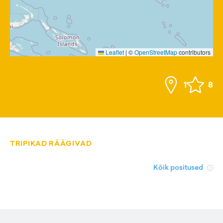
Leaflet
|
©
OpenStreetMap
contributors
1
8
TRIPIKAD RÄÄGIVAD
Kõik positused