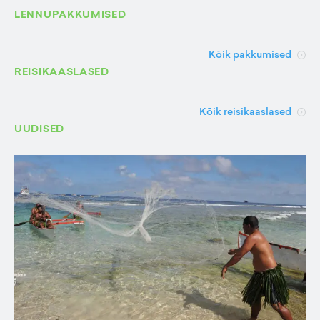
LENNUPAKKUMISED
Kõik pakkumised
REISIKAASLASED
Kõik reisikaaslased
UUDISED