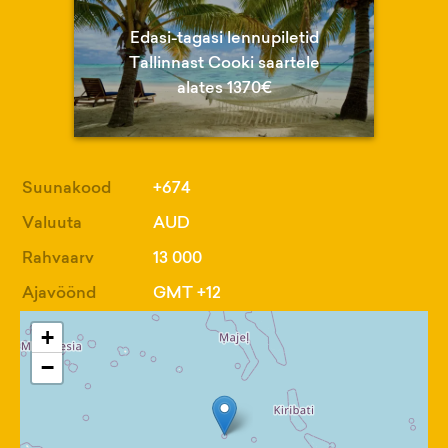
Edasi-tagasi lennupiletid
Tallinnast Cooki saartele
alates 1370€
Suunakood
+674
Valuuta
AUD
Rahvaarv
13 000
Ajavöönd
GMT +12
+
−