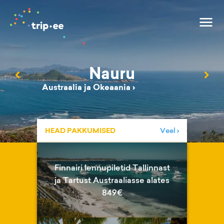
Nauru
‹
›
Austraalia ja Okeaania
›
HEAD PAKKUMISED
Veel ›
Finnairi lennupiletid Tallinnast
ja Tartust Austraaliasse alates
849€