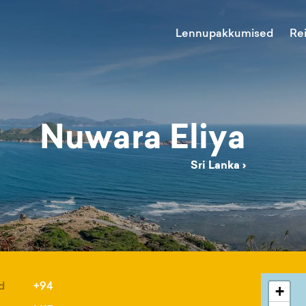
Lennupakkumised
Re
Nuwara Eliya
Sri Lanka
›
d
+94
+