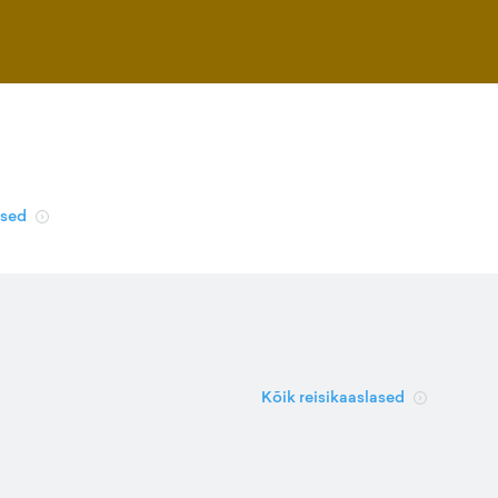
used
Kõik reisikaaslased