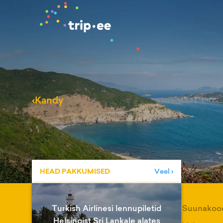
‹
Kandy
HEAD PAKKUMISED
Veel ›
Turkish Airlinesi lennupiletid
Suunakoo
Helsingist Sri Lankale alates