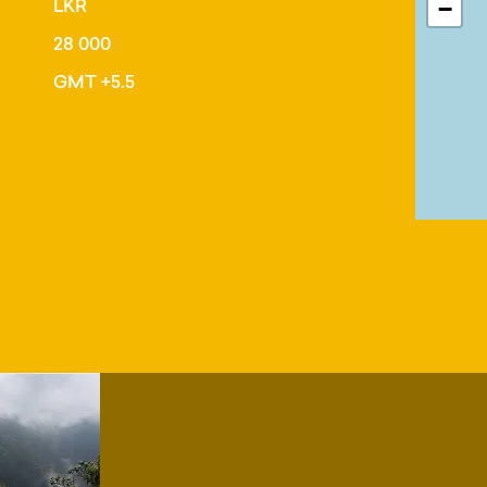
LKR
−
28 000
GMT +5.5