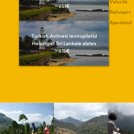
Valuuta
651€
Rahvaarv
Ajavöönd
Turkish Airlinesi lennupiletid
Helsingist Sri Lankale alates
615€