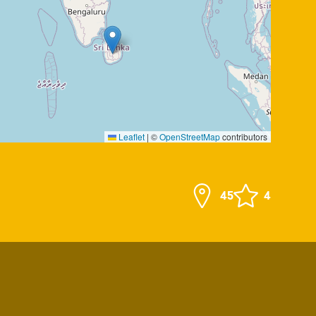
Leaflet
|
©
OpenStreetMap
contributors
45
4