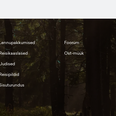
Lennupakkumised
Foorum
Reisikaaslased
Ost-müük
Uudised
Reisipildid
Sisuturundus