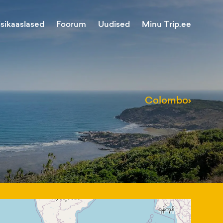
Minu Trip.ee
isikaaslased
Foorum
Uudised
Colombo
›