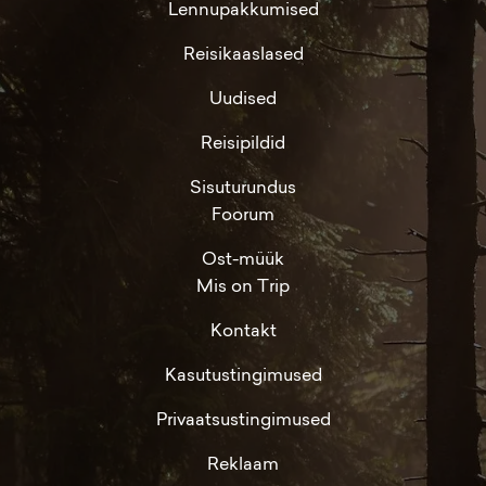
Lennupakkumised
Reisikaaslased
Uudised
Reisipildid
Sisuturundus
Foorum
Ost-müük
Mis on Trip
Kontakt
Kasutustingimused
Privaatsustingimused
Reklaam