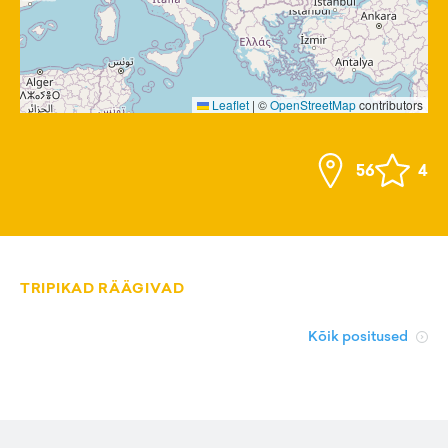
Leaflet
|
©
OpenStreetMap
contributors
56
4
TRIPIKAD RÄÄGIVAD
Kõik positused