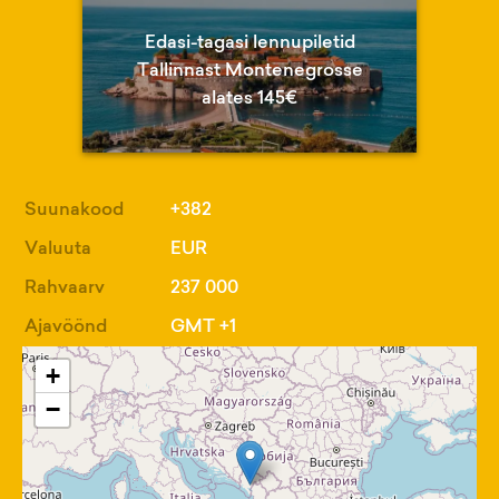
Edasi-tagasi lennupiletid
Tallinnast Montenegrosse
alates 145€
Suunakood
+382
Valuuta
EUR
Rahvaarv
237 000
Ajavöönd
GMT +1
+
−