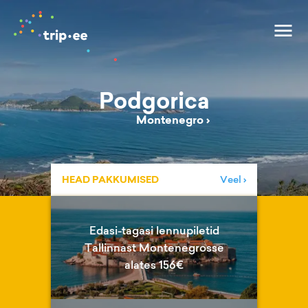
Podgorica
Montenegro
›
HEAD PAKKUMISED
Veel ›
Edasi-tagasi lennupiletid
Tallinnast Montenegrosse
alates 156€