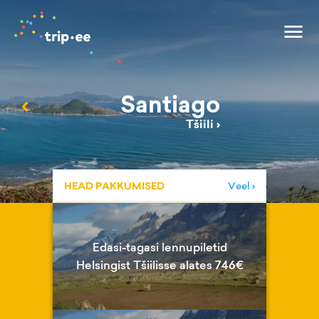
Santiago
‹
Tšiili
›
HEAD PAKKUMISED
Veel ›
Edasi-tagasi lennupiletid
Helsingist Tšiilisse alates 746€