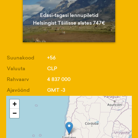
Edasi-tagasi lennupiletid
Helsingist Tšiilisse alates 747€
Suunakood
+56
Valuuta
CLP
Rahvaarv
4 837 000
Ajavöönd
GMT -3
+
−