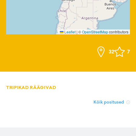
Leaflet
|
©
OpenStreetMap
contributors
32
7
TRIPIKAD RÄÄGIVAD
Kõik positused