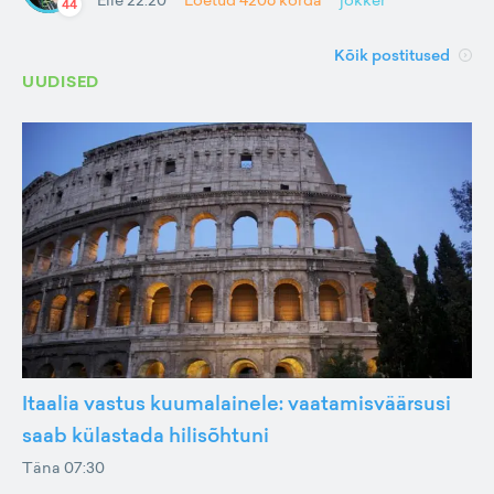
44
Kõik postitused
UUDISED
Itaalia vastus kuumalainele: vaatamisväärsusi
saab külastada hilisõhtuni
Täna 07:30