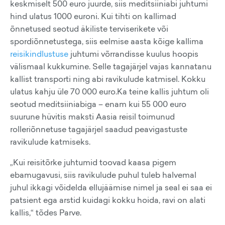
keskmiselt 500 euro juurde, siis meditsiiniabi juhtumi
hind ulatus 1000 euroni. Kui tihti on kallimad
õnnetused seotud äkiliste terviserikete või
spordiõnnetustega, siis eelmise aasta kõige kallima
reisikindlustuse
juhtumi võrrandisse kuulus hoopis
välismaal kukkumine. Selle tagajärjel vajas kannatanu
kallist transporti ning abi ravikulude katmisel. Kokku
ulatus kahju üle 70 000 euro.Ka teine kallis juhtum oli
seotud meditsiiniabiga – enam kui 55 000 euro
suurune hüvitis maksti Aasia reisil toimunud
rolleriõnnetuse tagajärjel saadud peavigastuste
ravikulude katmiseks.
„Kui reisitõrke juhtumid toovad kaasa pigem
ebamugavusi, siis ravikulude puhul tuleb halvemal
juhul ikkagi võidelda ellujäämise nimel ja seal ei saa ei
patsient ega arstid kuidagi kokku hoida, ravi on alati
kallis,“ tõdes Parve.