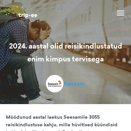
2024. aastal olid reisikindlustatud
enim kimpus tervisega
Seesam
Möödunud aastal laekus Seesamile 3055
reisikindlustuse kahju, mille hüvitised küündisid