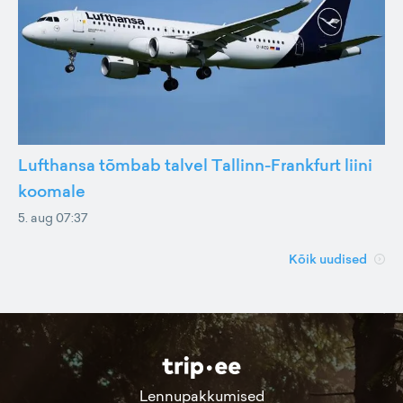
Lufthansa tõmbab talvel Tallinn-Frankfurt liini
koomale
5. aug 07:37
Kõik uudised
Lennupakkumised