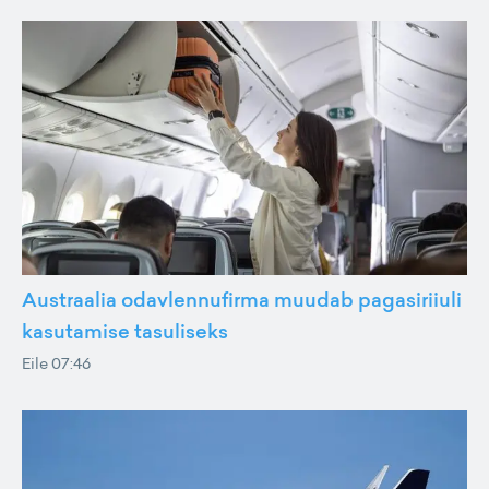
Austraalia odavlennufirma muudab pagasiriiuli
kasutamise tasuliseks
Eile 07:46