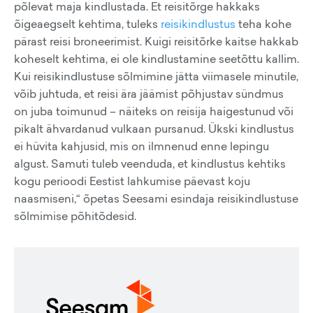
põlevat maja kindlustada. Et reisitõrge hakkaks
õigeaegselt kehtima, tuleks
reisikindlustus
teha kohe
pärast reisi broneerimist. Kuigi reisitõrke kaitse hakkab
koheselt kehtima, ei ole kindlustamine seetõttu kallim.
Kui reisikindlustuse sõlmimine jätta viimasele minutile,
võib juhtuda, et reisi ära jäämist põhjustav sündmus
on juba toimunud – näiteks on reisija haigestunud või
pikalt ähvardanud vulkaan pursanud. Ükski kindlustus
ei hüvita kahjusid, mis on ilmnenud enne lepingu
algust. Samuti tuleb veenduda, et kindlustus kehtiks
kogu perioodi Eestist lahkumise päevast koju
naasmiseni,“ õpetas Seesami esindaja reisikindlustuse
sõlmimise põhitõdesid.