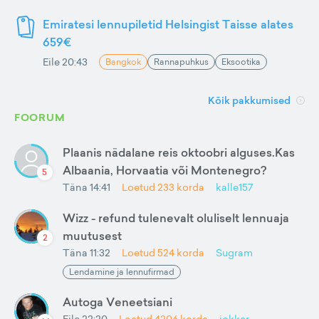
Emiratesi lennupiletid Helsingist Taisse alates
659€
Eile 20:43
Bangkok
Rannapuhkus
Eksootika
Kõik pakkumised
FOORUM
Plaanis nädalane reis oktoobri alguses.Kas
Albaania, Horvaatia või Montenegro?
5
Täna 14:41
Loetud
233
korda
kalle157
Wizz - refund tulenevalt oluliselt lennuaja
muutusest
2
Täna 11:32
Loetud
524
korda
Sugram
Lendamine ja lennufirmad
Autoga Veneetsiani
Eile 22:20
Loetud
4206
korda
jokker