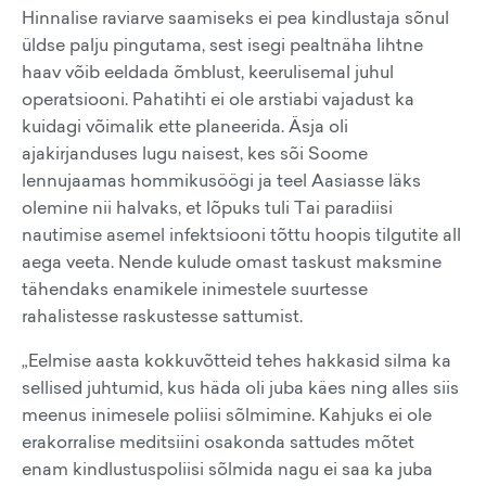
Hinnalise raviarve saamiseks ei pea kindlustaja sõnul
üldse palju pingutama, sest isegi pealtnäha lihtne
haav võib eeldada õmblust, keerulisemal juhul
operatsiooni. Pahatihti ei ole arstiabi vajadust ka
kuidagi võimalik ette planeerida. Äsja oli
ajakirjanduses lugu naisest, kes sõi Soome
lennujaamas hommikusöögi ja teel Aasiasse läks
olemine nii halvaks, et lõpuks tuli Tai paradiisi
nautimise asemel infektsiooni tõttu hoopis tilgutite all
aega veeta. Nende kulude omast taskust maksmine
tähendaks enamikele inimestele suurtesse
rahalistesse raskustesse sattumist.
„Eelmise aasta kokkuvõtteid tehes hakkasid silma ka
sellised juhtumid, kus häda oli juba käes ning alles siis
meenus inimesele poliisi sõlmimine. Kahjuks ei ole
erakorralise meditsiini osakonda sattudes mõtet
enam kindlustuspoliisi sõlmida nagu ei saa ka juba