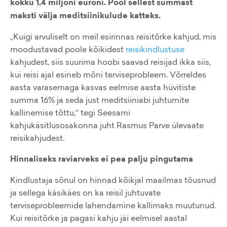
kokku 1,4 miljoni euroni. Pool sellest summast
maksti välja meditsiinikulude katteks.
„Kuigi arvuliselt on meil esirinnas reisitõrke kahjud, mis
moodustavad poole kõikidest
reisikindlustuse
kahjudest, siis suurima hoobi saavad reisijad ikka siis,
kui reisi ajal esineb mõni terviseprobleem. Võrreldes
aasta varasemaga kasvas eelmise aasta hüvitiste
summa 16% ja seda just meditsiiniabi juhtumite
kallinemise tõttu,“ tegi Seesami
kahjukäsitlusosakonna juht Rasmus Parve ülevaate
reisikahjudest.
Hinnaliseks raviarveks ei pea palju pingutama
Kindlustaja sõnul on hinnad kõikjal maailmas tõusnud
ja sellega käsikäes on ka reisil juhtuvate
terviseprobleemide lahendamine kallimaks muutunud.
Kui reisitõrke ja pagasi kahju jäi eelmisel aastal