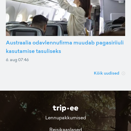
Austraalia odavlennufirma muudab pagasiriiuli
kasutamise tasuliseks
6. aug 07:46
Kõik uudised
Lennupakkumised
Reisikaaslased