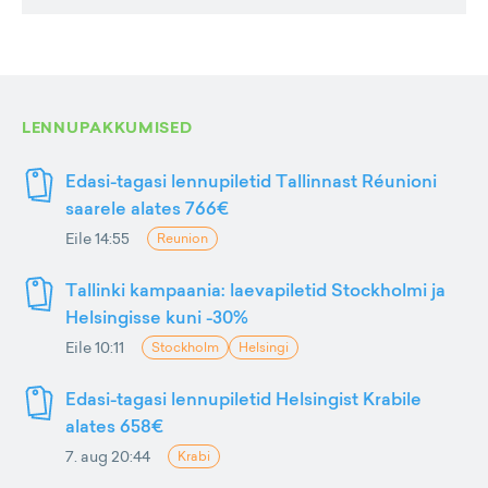
LENNUPAKKUMISED
Edasi-tagasi lennupiletid Tallinnast Réunioni
saarele alates 766€
Eile 14:55
Reunion
Tallinki kampaania: laevapiletid Stockholmi ja
Helsingisse kuni -30%
Eile 10:11
Stockholm
Helsingi
Edasi-tagasi lennupiletid Helsingist Krabile
alates 658€
7. aug 20:44
Krabi