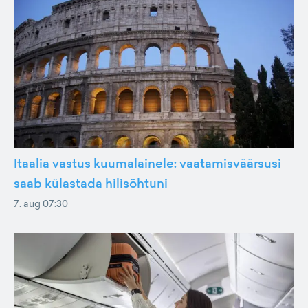
Itaalia vastus kuumalainele: vaatamisväärsusi
saab külastada hilisõhtuni
7. aug 07:30