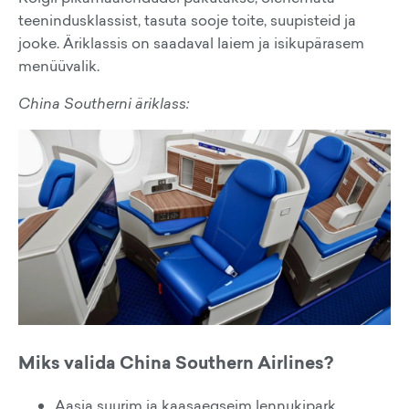
teenindusklassist, tasuta sooje toite, suupisteid ja
jooke. Äriklassis on saadaval laiem ja isikupärasem
menüüvalik.
China Southerni äriklass:
Miks valida China Southern Airlines?
Aasia suurim ja kaasaegseim lennukipark