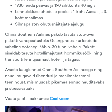
1930 lendu päevas ja 190 sihtkohta 40 riigis
Lennuliikluse tiheduse poolest 1. koht Aasias ja 3.
koht maailmas
Silmapaistev ohutusnäitajate ajalugu
China Southern Airlines pakub tasuta stop-over
paketti vahepeatusteks Guangzhous, kui lendude
vaheline ooteaeg jääb 6–30 tunni vahele. Pakett
sisaldab tasuta hotellimajutust, hommikusööki ning
transporti lennujaamast hotelli ja tagasi.
Avasta kauglennud China Southern Airlinesiga ning
naudi mugavaid ühendusi ja maailmatasemel
teenindust, mis muudab pikamaalennud nauditavaks
ja stressivabaks.
Vaata ja otsi pakkumisi
Csair.com