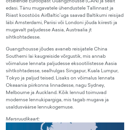
otselende Euroopast Guangzhousse (CAN) ja sealt
edasi. Tänu mugavatele ühendustele Tallinnast ja
Riiast koostöös AirBaltic`uga saavad Baltikumi reisijad
läbi Amsterdami, Pariisi või Londoni jõuda kiiresti ja
mugavalt paljudesse Aasia, Austraalia jt
sihtkohtadesse.
Guangzhousse jõudes avaneb reisijatele China
Southerni lai kaugreiside võrgustik, mis annab
võimaluse lennata paljudesse eksootilistesse Aasia
sihtkohtadesse, sealhulgas Singapur, Kuala Lumpur,
Tokyo ja paljud teised. Lisaks on võimalus lennata
Okeaania piirkonna linnadesse, nagu Sydney,
Melbourne ja Auckland. Kõik lennud toimuvad
modernse lennukipargiga, mis tagab mugava ja
usaldusväärse lennukogemuse.
Marsruudikaart: