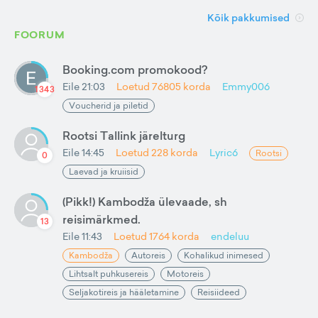
Kõik pakkumised
FOORUM
Booking.com promokood?
Eile 21:03
Loetud
76805
korda
Emmy006
1343
Voucherid ja piletid
Rootsi Tallink järelturg
Eile 14:45
Loetud
228
korda
Lyric6
Rootsi
0
Laevad ja kruiisid
(Pikk!) Kambodža ülevaade, sh
reisimärkmed.
13
Eile 11:43
Loetud
1764
korda
endeluu
Kambodža
Autoreis
Kohalikud inimesed
Lihtsalt puhkusereis
Motoreis
Seljakotireis ja hääletamine
Reisiideed