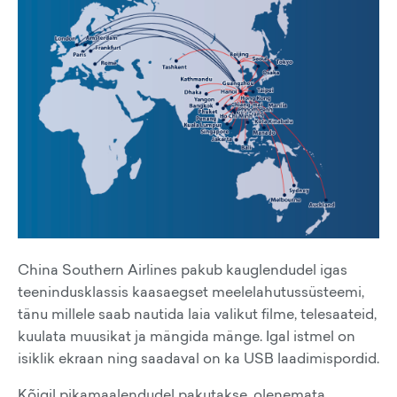
China Southern Airlines pakub kauglendudel igas
teenindusklassis kaasaegset meelelahutussüsteemi,
tänu millele saab nautida laia valikut filme, telesaateid,
kuulata muusikat ja mängida mänge. Igal istmel on
isiklik ekraan ning saadaval on ka USB laadimispordid.
Kõigil pikamaalendudel pakutakse, olenemata