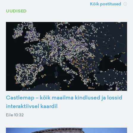
Kõik postitused
UUDISED
Castlemap – kõik maailma kindlused ja lossid
interaktiivsel kaardil
Eile 10:32