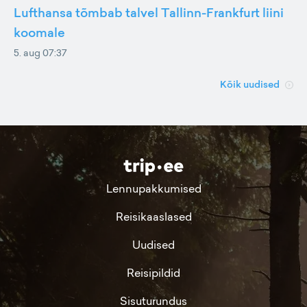
Lufthansa tõmbab talvel Tallinn-Frankfurt liini
koomale
5. aug 07:37
Kõik uudised
Lennupakkumised
Reisikaaslased
Uudised
Reisipildid
Sisuturundus