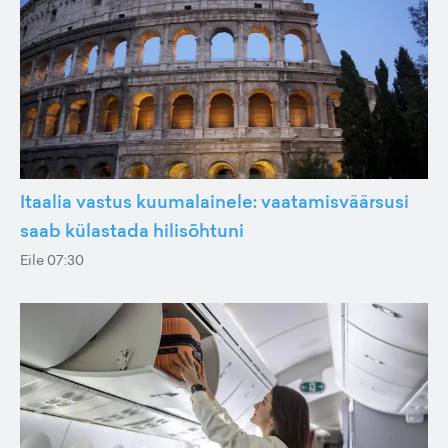
Itaalia vastus kuumalainele: vaatamisväärsusi
saab külastada hilisõhtuni
Eile 07:30