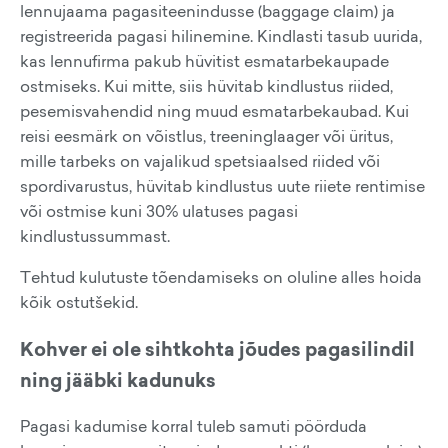
lennujaama pagasiteenindusse (baggage claim) ja
registreerida pagasi hilinemine. Kindlasti tasub uurida,
kas lennufirma pakub hüvitist esmatarbekaupade
ostmiseks. Kui mitte, siis hüvitab kindlustus riided,
pesemisvahendid ning muud esmatarbekaubad. Kui
reisi eesmärk on võistlus, treeninglaager või üritus,
mille tarbeks on vajalikud spetsiaalsed riided või
spordivarustus, hüvitab kindlustus uute riiete rentimise
või ostmise kuni 30% ulatuses pagasi
kindlustussummast.
Tehtud kulutuste tõendamiseks on oluline alles hoida
kõik ostutšekid.
Kohver ei ole sihtkohta jõudes pagasilindil
ning jääbki kadunuks
Pagasi kadumise korral tuleb samuti pöörduda