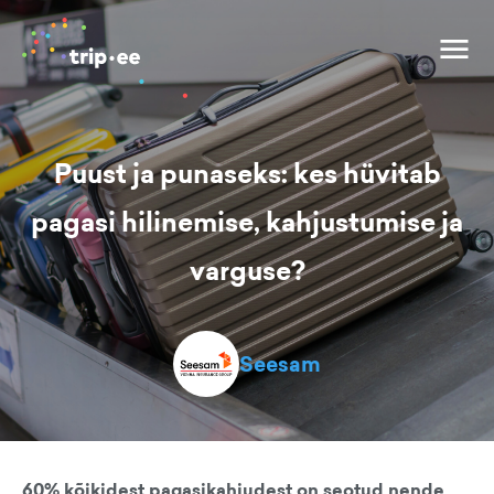
Puust ja punaseks: kes hüvitab
pagasi hilinemise, kahjustumise ja
varguse?
Seesam
60% kõikidest pagasikahjudest on seotud nende