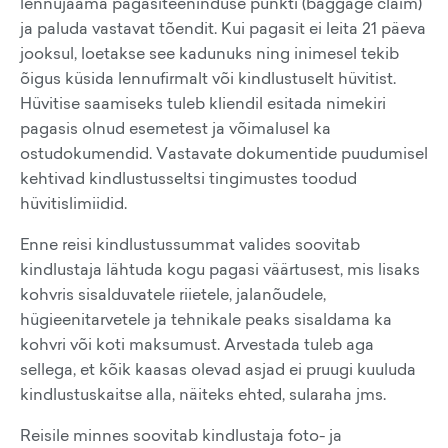
lennujaama pagasiteeninduse punkti (baggage claim)
ja paluda vastavat tõendit. Kui pagasit ei leita 21 päeva
jooksul, loetakse see kadunuks ning inimesel tekib
õigus küsida lennufirmalt või kindlustuselt hüvitist.
Hüvitise saamiseks tuleb kliendil esitada nimekiri
pagasis olnud esemetest ja võimalusel ka
ostudokumendid. Vastavate dokumentide puudumisel
kehtivad kindlustusseltsi tingimustes toodud
hüvitislimiidid.
Enne reisi kindlustussummat valides soovitab
kindlustaja lähtuda kogu pagasi väärtusest, mis lisaks
kohvris sisalduvatele riietele, jalanõudele,
hügieenitarvetele ja tehnikale peaks sisaldama ka
kohvri või koti maksumust. Arvestada tuleb aga
sellega, et kõik kaasas olevad asjad ei pruugi kuuluda
kindlustuskaitse alla, näiteks ehted, sularaha jms.
Reisile minnes soovitab kindlustaja foto- ja