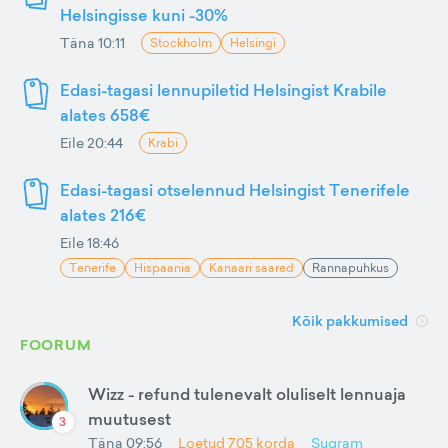
Helsingisse kuni -30%
Täna 10:11
Stockholm
Helsingi
Edasi-tagasi lennupiletid Helsingist Krabile
alates 658€
Eile 20:44
Krabi
Edasi-tagasi otselennud Helsingist Tenerifele
alates 216€
Eile 18:46
Tenerife
Hispaania
Kanaari saared
Rannapuhkus
Kõik pakkumised
FOORUM
Wizz - refund tulenevalt oluliselt lennuaja
muutusest
3
Täna 09:56
Loetud
705
korda
Sugram