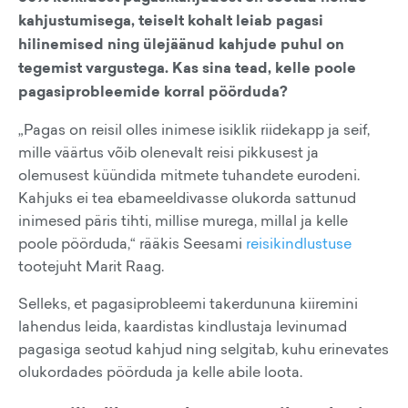
kahjustumisega, teiselt kohalt leiab pagasi
hilinemised ning ülejäänud kahjude puhul on
tegemist vargustega. Kas sina tead, kelle poole
pagasiprobleemide korral pöörduda?
„Pagas on reisil olles inimese isiklik riidekapp ja seif,
mille väärtus võib olenevalt reisi pikkusest ja
olemusest küündida mitmete tuhandete eurodeni.
Kahjuks ei tea ebameeldivasse olukorda sattunud
inimesed päris tihti, millise murega, millal ja kelle
poole pöörduda,“ rääkis Seesami
reisikindlustuse
tootejuht Marit Raag.
Selleks, et pagasiprobleemi takerdununa kiiremini
lahendus leida, kaardistas kindlustaja levinumad
pagasiga seotud kahjud ning selgitab, kuhu erinevates
olukordades pöörduda ja kelle abile loota.