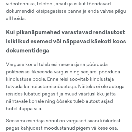
videotehnika, telefoni, arvuti ja isikut tõendavad
dokumendid käsipagasisse panna ja enda valvsa pilgu
all hoida.
Kui pikanäpumehed varastavad rendiautost
isiklikud esemed või näppavad käekoti koos
dokumentidega
Varguse korral tuleb esimese asjana pöörduda
politseisse, fikseerida vargus ning seejärel pöörduda
kindlustuse poole. Enne reisi soovitab kindlustaja
tutvuda ka hoiustamisnõuetega. Näiteks ei ole autoga
reisides lubatud pagasit ja muud väärtuslikku jätta
nähtavale kohale ning ööseks tuleb autost asjad
hotellituppa viia.
Seesami esindaja sõnul on vargused siiani kõikidest
pagasikahjudest moodustanud pigem väikese osa,