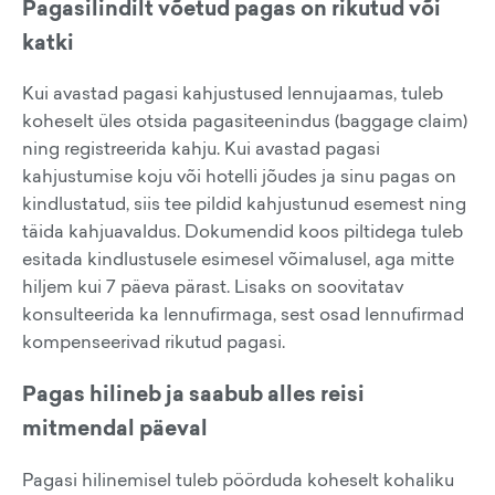
Pagasilindilt võetud pagas on rikutud või
katki
Kui avastad pagasi kahjustused lennujaamas, tuleb
koheselt üles otsida pagasiteenindus (baggage claim)
ning registreerida kahju. Kui avastad pagasi
kahjustumise koju või hotelli jõudes ja sinu pagas on
kindlustatud, siis tee pildid kahjustunud esemest ning
täida kahjuavaldus. Dokumendid koos piltidega tuleb
esitada kindlustusele esimesel võimalusel, aga mitte
hiljem kui 7 päeva pärast. Lisaks on soovitatav
konsulteerida ka lennufirmaga, sest osad lennufirmad
kompenseerivad rikutud pagasi.
Pagas hilineb ja saabub alles reisi
mitmendal päeval
Pagasi hilinemisel tuleb pöörduda koheselt kohaliku