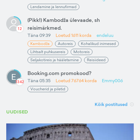
Lendamine ja lennufirmad
(Pikk!) Kambodža ülevaade, sh
reisimärkmed.
12
Täna 09:39
Loetud
1611
korda
endeluu
Kambodža
Autoreis
Kohalikud inimesed
Lihtsalt puhkusereis
Motoreis
Seljakotireis ja hääletamine
Reisiideed
Booking.com promokood?
Täna 05:35
Loetud
76764
korda
Emmy006
1342
Voucherid ja piletid
Kõik postitused
UUDISED