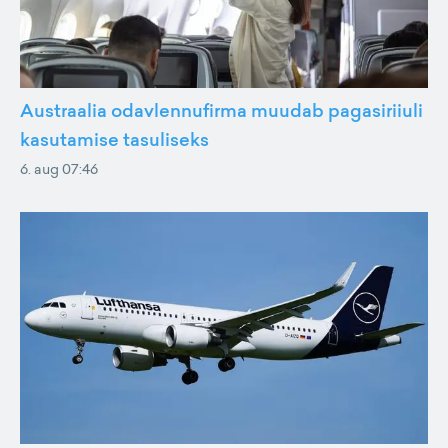
Austraalia odavlennufirma muudab pagasiriiuli
kasutamise tasuliseks
6. aug 07:46