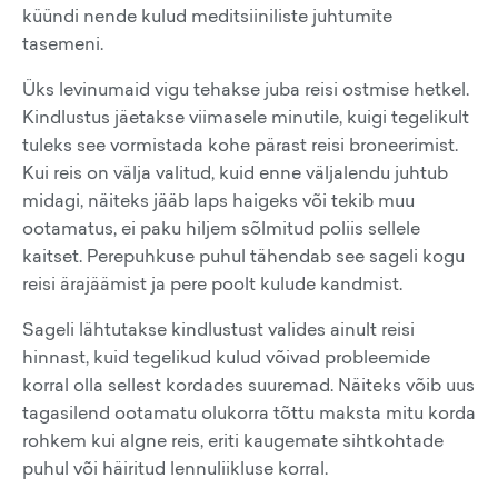
küündi nende kulud meditsiiniliste juhtumite
tasemeni.
Üks levinumaid vigu tehakse juba reisi ostmise hetkel.
Kindlustus jäetakse viimasele minutile, kuigi tegelikult
tuleks see vormistada kohe pärast reisi broneerimist.
Kui reis on välja valitud, kuid enne väljalendu juhtub
midagi, näiteks jääb laps haigeks või tekib muu
ootamatus, ei paku hiljem sõlmitud poliis sellele
kaitset. Perepuhkuse puhul tähendab see sageli kogu
reisi ärajäämist ja pere poolt kulude kandmist.
Sageli lähtutakse kindlustust valides ainult reisi
hinnast, kuid tegelikud kulud võivad probleemide
korral olla sellest kordades suuremad. Näiteks võib uus
tagasilend ootamatu olukorra tõttu maksta mitu korda
rohkem kui algne reis, eriti kaugemate sihtkohtade
puhul või häiritud lennuliikluse korral.