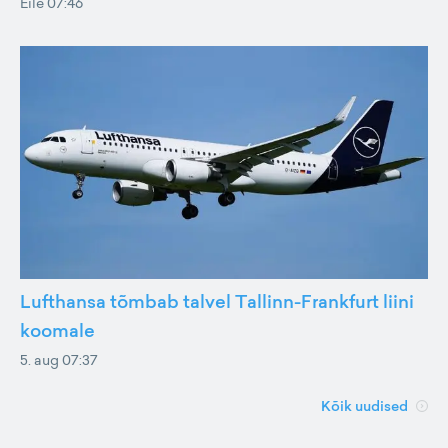
Eile 07:46
Lufthansa tõmbab talvel Tallinn-Frankfurt liini
koomale
5. aug 07:37
Kõik uudised