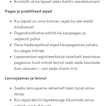
Kontrolli, et ka lapsel oleks kehtiv reisidokument
Pagas ja praktilised asjad
Kui lapsel on oma kohver, vajab ka see eraldi
kindlustust
Pagasikindlustus kehtib ka käsipagasi ja
seljakoti puhul
Pane hädavajalikud asjad käsipagasisse juhuks,
kui pagas hilineb
Lapsevanker registreeritakse tavaliselt äraantava
pagasina, kuid mõnel lennul saab seda kasutada
kuni väravani – uuri seda check-in’is
Lennujaamas ja lennul
Saabu lennujaama vähemalt kaks tundi enne
lendu
Kui vajad abi (nt lapsekäruga liikumisel), anna
sellest varakult teada