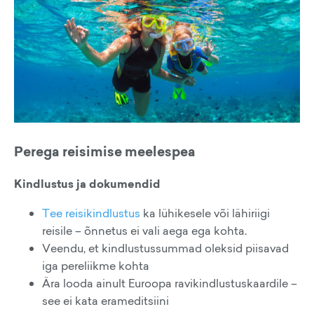
Perega reisimise meelespea
Kindlustus ja dokumendid
Tee reisikindlustus
ka lühikesele või lähiriigi
reisile – õnnetus ei vali aega ega kohta.
Veendu, et kindlustussummad oleksid piisavad
iga pereliikme kohta
Ära looda ainult Euroopa ravikindlustuskaardile –
see ei kata erameditsiini