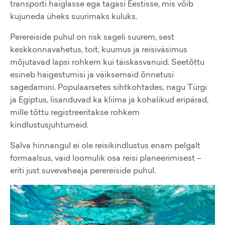
transporti haiglasse ega tagasi Eestisse, mis võib
kujuneda üheks suurimaks kuluks.
Perereiside puhul on risk sageli suurem, sest
keskkonnavahetus, toit, kuumus ja reisiväsimus
mõjutavad lapsi rohkem kui täiskasvanuid. Seetõttu
esineb haigestumisi ja väiksemaid õnnetusi
sagedamini. Populaarsetes sihtkohtades, nagu Türgi
ja Egiptus, lisanduvad ka kliima ja kohalikud eripärad,
mille tõttu registreeritakse rohkem
kindlustusjuhtumeid.
Salva hinnangul ei ole reisikindlustus enam pelgalt
formaalsus, vaid loomulik osa reisi planeerimisest –
eriti just suvevaheaja perereiside puhul.