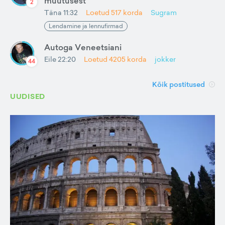
muutusest
2
Täna 11:32
Loetud
517
korda
Sugram
Lendamine ja lennufirmad
Autoga Veneetsiani
Eile 22:20
Loetud
4205
korda
jokker
44
Kõik postitused
UUDISED