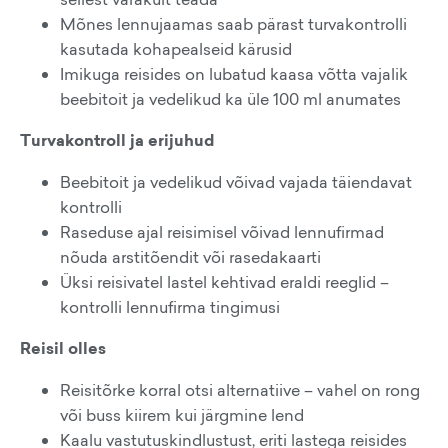
Mõnes lennujaamas saab pärast turvakontrolli
kasutada kohapealseid kärusid
Imikuga reisides on lubatud kaasa võtta vajalik
beebitoit ja vedelikud ka üle 100 ml anumates
Turvakontroll ja erijuhud
Beebitoit ja vedelikud võivad vajada täiendavat
kontrolli
Raseduse ajal reisimisel võivad lennufirmad
nõuda arstitõendit või rasedakaarti
Üksi reisivatel lastel kehtivad eraldi reeglid –
kontrolli lennufirma tingimusi
Reisil olles
Reisitõrke korral otsi alternatiive – vahel on rong
või buss kiirem kui järgmine lend
Kaalu vastutuskindlustust, eriti lastega reisides