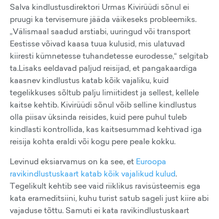
Salva kindlustusdirektori Urmas Kivirüüdi sõnul ei
pruugi ka tervisemure jääda väikeseks probleemiks.
„Välismaal saadud arstiabi, uuringud või transport
Eestisse võivad kaasa tuua kulusid, mis ulatuvad
kiiresti kümnetesse tuhandetesse eurodesse,“ selgitab
ta.Lisaks eeldavad paljud reisijad, et pangakaardiga
kaasnev kindlustus katab kõik vajaliku, kuid
tegelikkuses sõltub palju limiitidest ja sellest, kellele
kaitse kehtib. Kivirüüdi sõnul võib selline kindlustus
olla piisav üksinda reisides, kuid pere puhul tuleb
kindlasti kontrollida, kas kaitsesummad kehtivad iga
reisija kohta eraldi või kogu pere peale kokku.
Levinud eksiarvamus on ka see, et
Euroopa
ravikindlustuskaart katab kõik vajalikud kulud
.
Tegelikult kehtib see vaid riiklikus ravisüsteemis ega
kata erameditsiini, kuhu turist satub sageli just kiire abi
vajaduse tõttu. Samuti ei kata ravikindlustuskaart