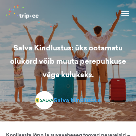
Salva Kindlustus: üks ootamatu
olukord võib muuta perepuhkuse
väga kulukaks.
Salva Kindlustus
Kooliaasta lõpp ja suvevaheaeg toovad perereisid –