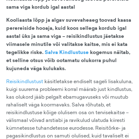
sama viga kordub igal aastal
Kooliaasta lõpp ja algav suvevaheaeg toovad kaasa
perereiside hooaja, kuid koos sellega kordub igal
aastal üks ja sama viga – reisikindlustus jäetakse
viimasele minutile või valitakse kaitse, mis ei kata
tegelikke riske.
Salva Kindlustuse
kogemus näitab,
et selline otsus võib ootamatu olukorra puhul
kujuneda väga kulukaks.
Reisikindlustust
käsitletakse endiselt sageli lisakuluna,
kuigi suurema probleemi korral määrab just kindlustus,
kas olukord jääb pelgalt ebamugavuseks või muutub
rahaliselt väga koormavaks. Salva rõhutab, et
reisikindlustuse kõige olulisem osa on tervisekaitse –
välismaal võivad arstiabi ja ravikulud ulatuda kiiresti
kümnetesse tuhandetesse eurodesse. Reisitõrke- ja
pagasikindlustus on samuti olulised, kuid tavaliselt ei