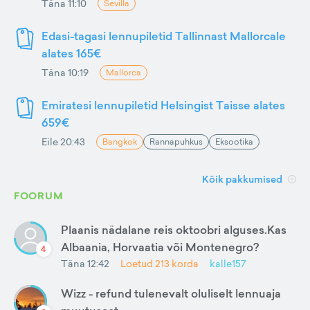
Täna 11:10
Sevilla
Edasi-tagasi lennupiletid Tallinnast Mallorcale
alates 165€
Täna 10:19
Mallorca
Emiratesi lennupiletid Helsingist Taisse alates
659€
Eile 20:43
Bangkok
Rannapuhkus
Eksootika
Kõik pakkumised
FOORUM
Plaanis nädalane reis oktoobri alguses.Kas
Albaania, Horvaatia või Montenegro?
4
Täna 12:42
Loetud
213
korda
kalle157
Wizz - refund tulenevalt oluliselt lennuaja