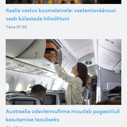
Itaalia vastus kuumalainele: vaatamisväärsusi
saab külastada hilisõhtuni
Täna 07:30
Austraalia odavlennufirma muudab pagasiriiuli
kasutamise tasuliseks