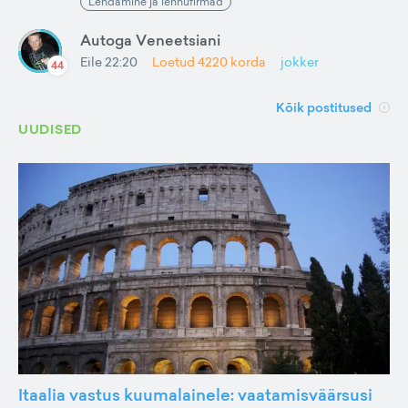
Lendamine ja lennufirmad
Autoga Veneetsiani
Eile 22:20
Loetud
4220
korda
jokker
44
Kõik postitused
UUDISED
Itaalia vastus kuumalainele: vaatamisväärsusi