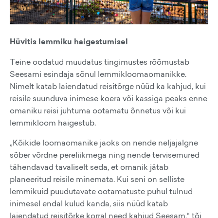
Hüvitis lemmiku haigestumisel
Teine oodatud muudatus tingimustes rõõmustab
Seesami esindaja sõnul lemmikloomaomanikke.
Nimelt katab laiendatud reisitõrge nüüd ka kahjud, kui
reisile suunduva inimese koera või kassiga peaks enne
omaniku reisi juhtuma ootamatu õnnetus või kui
lemmikloom haigestub.
„Kõikide loomaomanike jaoks on nende neljajalgne
sõber võrdne pereliikmega ning nende tervisemured
tähendavad tavaliselt seda, et omanik jätab
planeeritud reisile minemata. Kui seni on selliste
lemmikuid puudutavate ootamatuste puhul tulnud
inimesel endal kulud kanda, siis nüüd katab
laiendatud reisitõrke korral need kahjud Seesam,“ tõi