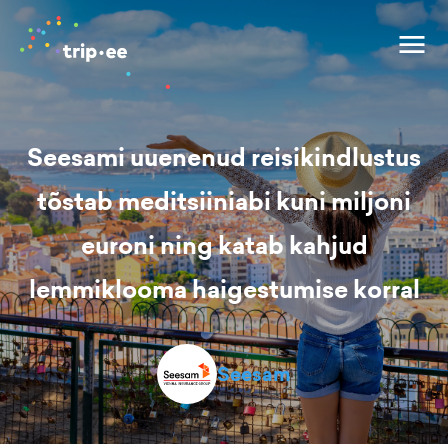
Seesami uuenenud reisikindlustus
tõstab meditsiiniabi kuni miljoni
euroni ning katab kahjud
lemmiklooma haigestumise korral
Seesam