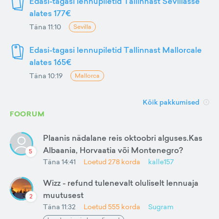
Edasi-tagasi lennupiletid Tallinnast Sevillasse
alates 177€
Täna 11:10
Sevilla
Edasi-tagasi lennupiletid Tallinnast Mallorcale
alates 165€
Täna 10:19
Mallorca
Kõik pakkumised
FOORUM
Plaanis nädalane reis oktoobri alguses.Kas
Albaania, Horvaatia või Montenegro?
5
Täna 14:41
Loetud
278
korda
kalle157
Wizz - refund tulenevalt oluliselt lennuaja
muutusest
2
Täna 11:32
Loetud
555
korda
Sugram