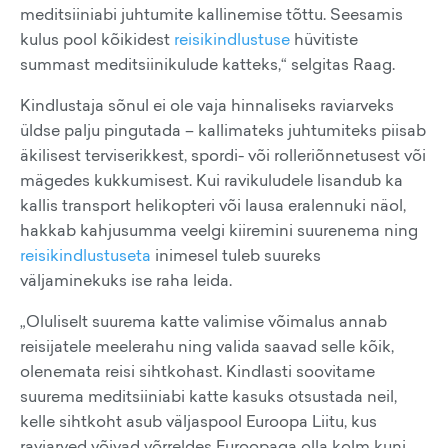
meditsiiniabi juhtumite kallinemise tõttu. Seesamis
kulus pool kõikidest
reisikindlustuse
hüvitiste
summast meditsiinikulude katteks,“ selgitas Raag.
Kindlustaja sõnul ei ole vaja hinnaliseks raviarveks
üldse palju pingutada – kallimateks juhtumiteks piisab
äkilisest terviserikkest, spordi- või rolleriõnnetusest või
mägedes kukkumisest. Kui ravikuludele lisandub ka
kallis transport helikopteri või lausa eralennuki näol,
hakkab kahjusumma veelgi kiiremini suurenema ning
reisikindlustuseta
inimesel tuleb suureks
väljaminekuks ise raha leida.
„Oluliselt suurema katte valimise võimalus annab
reisijatele meelerahu ning valida saavad selle kõik,
olenemata reisi sihtkohast. Kindlasti soovitame
suurema meditsiiniabi katte kasuks otsustada neil,
kelle sihtkoht asub väljaspool Euroopa Liitu, kus
raviarved võivad võrreldes Euroopaga olla kolm kuni