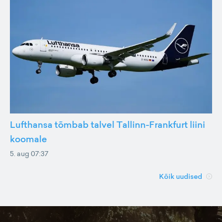
Lufthansa tõmbab talvel Tallinn-Frankfurt liini
koomale
5. aug 07:37
Kõik uudised