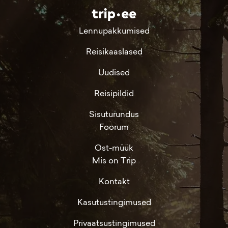
Lennupakkumised
Reisikaaslased
Uudised
Reisipildid
Sisuturundus
Foorum
Ost-müük
Mis on Trip
Kontakt
Kasutustingimused
Privaatsustingimused