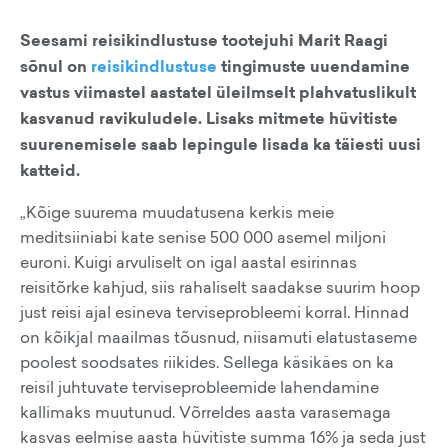
Seesami reisikindlustuse tootejuhi Marit Raagi
sõnul on
reisikindlustuse
tingimuste uuendamine
vastus viimastel aastatel üleilmselt plahvatuslikult
kasvanud ravikuludele. Lisaks mitmete hüvitiste
suurenemisele saab lepingule lisada ka täiesti uusi
katteid.
„Kõige suurema muudatusena kerkis meie
meditsiiniabi kate senise 500 000 asemel miljoni
euroni. Kuigi arvuliselt on igal aastal esirinnas
reisitõrke kahjud, siis rahaliselt saadakse suurim hoop
just reisi ajal esineva terviseprobleemi korral. Hinnad
on kõikjal maailmas tõusnud, niisamuti elatustaseme
poolest soodsates riikides. Sellega käsikäes on ka
reisil juhtuvate terviseprobleemide lahendamine
kallimaks muutunud. Võrreldes aasta varasemaga
kasvas eelmise aasta hüvitiste summa 16% ja seda just