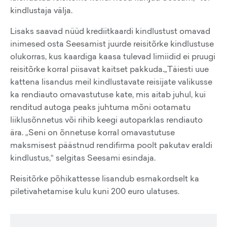
kindlustaja välja.
Lisaks saavad nüüd krediitkaardi kindlustust omavad
inimesed osta Seesamist juurde reisitõrke kindlustuse
olukorras, kus kaardiga kaasa tulevad limiidid ei pruugi
reisitõrke korral piisavat kaitset pakkuda.„Täiesti uue
kattena lisandus meil kindlustavate reisijate valikusse
ka rendiauto omavastutuse kate, mis aitab juhul, kui
renditud autoga peaks juhtuma mõni ootamatu
liiklusõnnetus või rihib keegi autoparklas rendiauto
ära. „Seni on õnnetuse korral omavastutuse
maksmisest päästnud rendifirma poolt pakutav eraldi
kindlustus,“ selgitas Seesami esindaja.
Reisitõrke põhikattesse lisandub esmakordselt ka
piletivahetamise kulu kuni 200 euro ulatuses.