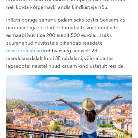
neli korda kõrgemad,“ andis kindlustaja nõu.
Inflatsiooniga sammu pidamiseks tõstis Seesam ka
hammastega seotud ootamatuste või õnnetuste
esmaabi hüvitise 200 eurolt 500 eurole. Lisaks
suurenenud hüvitistele pikendati rasedate
reisikindlustuse
kehtivusaeg seniselt 28
rasedusnädalalt kuni 35 nädalani, võimaldades
lapseootel naistel nüüd kauem kindlustatult reisida.