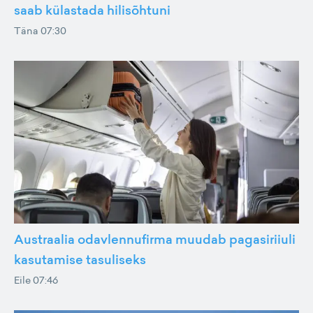
saab külastada hilisõhtuni
Täna 07:30
Austraalia odavlennufirma muudab pagasiriiuli
kasutamise tasuliseks
Eile 07:46