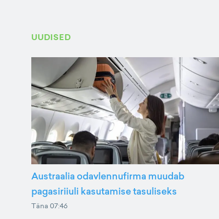
UUDISED
Austraalia odavlennufirma muudab
pagasiriiuli kasutamise tasuliseks
Täna 07:46