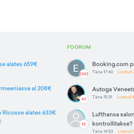
FOORUM
sse alates 659€
Booking.com 
Täna 17:46
Loetud
1341
Armeeniasse al 208€
Autoga Veneets
Täna 15:31
Loetud
43
to Ricosse alates 633€
Lufthansa salon
kontrollitakse?
15
Täna 14:53
Loetud