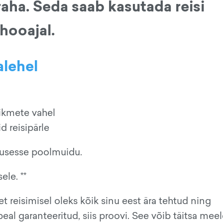
raha. Seda saab kasutada reisi
hooajal.
alehel
liikmete vahel
d reisipärle
ptusesse poolmuidu.
ele. **
et reisimisel oleks kõik sinu eest ära tehtud ning
apeal garanteeritud, siis proovi. See võib täitsa me