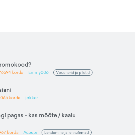
promokood?
76694
korda
Emmy006
Voucherid ja piletid
iani
4066
korda
jokker
gi pagas - kas mõõte / kaalu
967
korda
Λάουρι
Lendamine ja lennufirmad