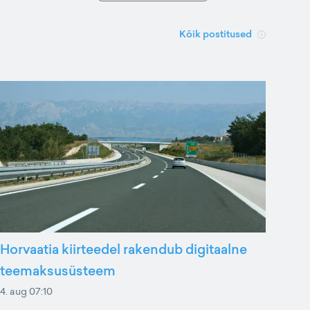
Kõik postitused
Horvaatia kiirteedel rakendub digitaalne
teemaksusüsteem
4. aug 07:10