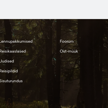
Lennupakkumised
Foorum
Reisikaaslased
Ost-müük
Uudised
Reisipildid
Sisuturundus