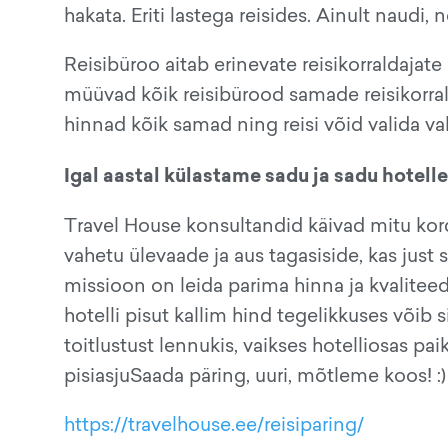
hakata. Eriti lastega reisides. Ainult naudi,
Reisibüroo aitab erinevate reisikorraldajate
müüvad kõik reisibürood samade reisikorral
hinnad kõik samad ning reisi võid valida vaba
Igal aastal külastame sadu ja sadu hotelle
Travel House konsultandid käivad mitu kor
vahetu ülevaade ja aus tagasiside, kas just 
missioon on leida parima hinna ja kvalitee
hotelli pisut kallim hind tegelikkuses võib 
toitlustust lennukis, vaikses hotelliosas p
pisiasjuSaada päring, uuri, mõtleme koos! :)
https://travelhouse.ee/reisiparing/