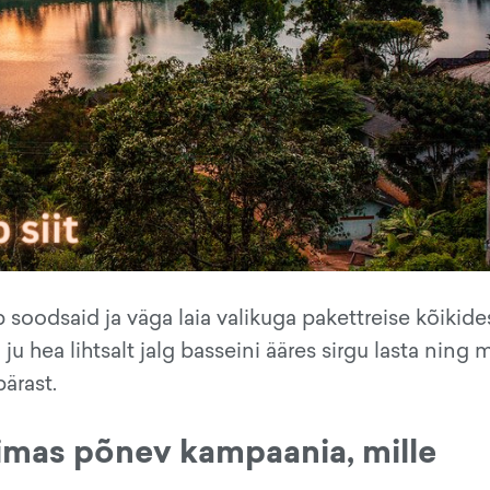
 soodsaid ja väga laia valikuga pakettreise kõikide
 hea lihtsalt jalg basseini ääres sirgu lasta ning m
ärast.
äimas põnev kampaania, mille