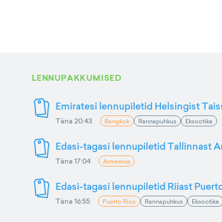
LENNUPAKKUMISED
Emiratesi lennupiletid Helsingist Tai
Täna 20:43
Bangkok
Rannapuhkus
Eksootika
Edasi-tagasi lennupiletid Tallinnast 
Täna 17:04
Armeenia
Edasi-tagasi lennupiletid Riiast Puer
Täna 16:55
Puerto Rico
Rannapuhkus
Eksootika