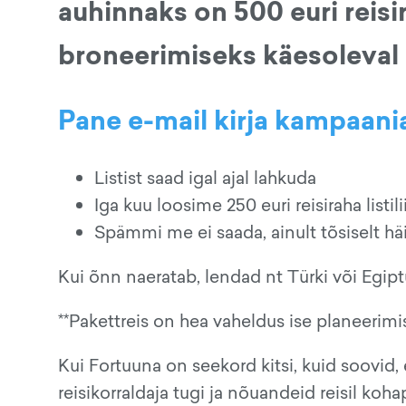
auhinnaks on 500 euri reisi
broneerimiseks käesoleval 
Pane e-mail kirja kampaani
Listist saad igal ajal lahkuda
Iga kuu loosime 250 euri reisiraha listi
Spämmi me ei saada, ainult tõsiselt häi
Kui õnn naeratab, lendad nt Türki või Egi
**Pakettreis on hea vaheldus ise planeerimis
Kui Fortuuna on seekord kitsi, kuid soovid, 
reisikorraldaja tugi ja nõuandeid reisil koh