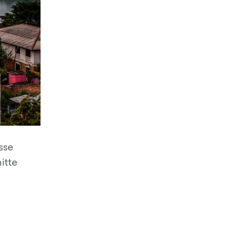
sse
itte