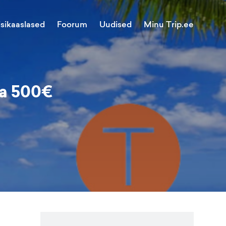
Minu Trip.ee
isikaaslased
Foorum
Uudised
da 500€