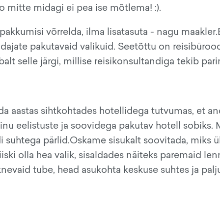
 no mitte midagi ei pea ise mõtlema! :).
 pakkumisi võrrelda, ilma lisatasuta - nagu maakler.
dajate pakutavaid valikuid. Seetõttu on reisibüroo
lt selle järgi, millise reisikonsultandiga tekib par
da aastas sihtkohtades hotellidega tutvumas, et a
sinu eelistuste ja soovidega pakutav hotell sobiks.
di suhtega pärlid.Oskame sisukalt soovitada, miks 
siiski olla hea valik, sisaldades näiteks paremaid le
aiknevaid tube, head asukohta keskuse suhtes ja pal