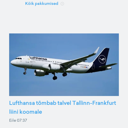
Kõik pakkumised
Lufthansa tõmbab talvel Tallinn-Frankfurt
liini koomale
Eile 07:37