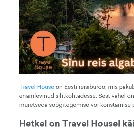
Travel House
on Eesti reisibüroo, mis pakub
enamlevinud sihtkohtadesse. Sest vahel on ju
muretseda söögitegemise või koristamise p
Hetkel on Travel Housel k