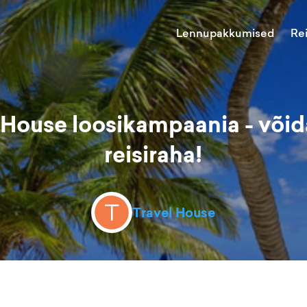
Lennupakkumised
Re
 House loosikampaania - või
reisiraha!
Travel House