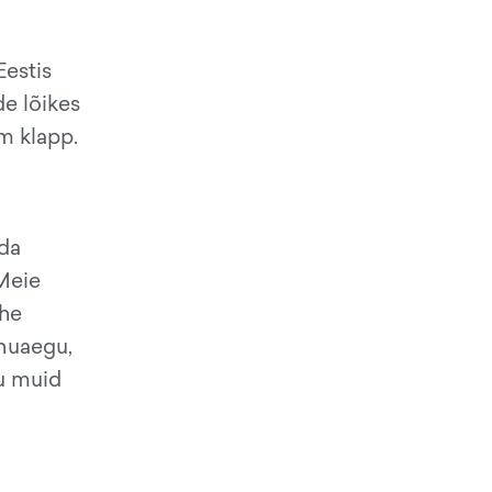
Eestis
de lõikes
im klapp.
nda
 Meie
ühe
nnuaegu,
ju muid