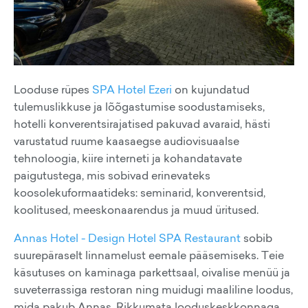
Looduse rüpes
SPA Hotel Ezeri
on kujundatud
tulemuslikkuse ja lõõgastumise soodustamiseks,
hotelli konverentsirajatised pakuvad avaraid, hästi
varustatud ruume kaasaegse audiovisuaalse
tehnoloogia, kiire interneti ja kohandatavate
paigutustega, mis sobivad erinevateks
koosolekuformaatideks: seminarid, konverentsid,
koolitused, meeskonaarendus ja muud üritused.
Annas Hotel - Design Hotel SPA Restaurant
sobib
suurepäraselt linnamelust eemale pääsemiseks. Teie
käsutuses on kaminaga parkettsaal, oivalise menüü ja
suveterrassiga restoran ning muidugi maaliline loodus,
mida pakub Annas. Rikkumata looduskeskkonnaga