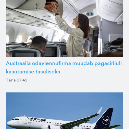
Austraalia odavlennufirma muudab pagasiriiuli
kasutamise tasuliseks
Täna 07:46