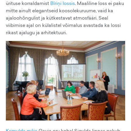
ürituse korraldamist
Bīriņi lossis
. Maaliline loss ei paku
mitte ainult elegantseid koosolekuruume, vaid ka
ajaloohõngulist ja kütkestavat atmosfääri. Seal
viibimise ajal on külalistel võimalus avastada ka lossi
rikast ajalugu ja arhitektuuri.
Krimulda mõis
Gauja oru kohal Sigulda linnas pakub