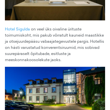
Hotel Sigulda
on veel üks oivaline ürituste
toimumiskoht, mis pakub võrratult kauneid maastikke
ja otsejuurdepääsu vabaajategevustele pargis. Hotellis
on hästi varustatud konverentsiruumid, mis sobivad
suurepäraselt õpitubade, esitluste ja
meeskonnakoosolekute jaoks.