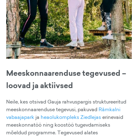
Meeskonnaarenduse tegevused –
loovad ja aktiivsed
Neile, kes otsivad Gauja rahvuspargis struktureeritud
meeskonnaarenduse tegevusi, pakuvad
Rāmkalni
vabaajapark
ja
heaolukompleks Ziedlejas
erinevaid
meeskonnatöö ning koostöö tugevdamiseks
mõeldud programme. Tegevused alates