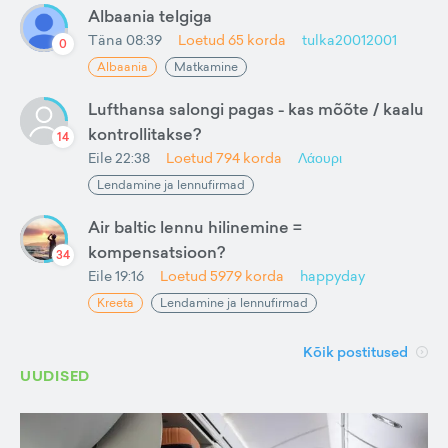
Albaania telgiga
Täna 08:39
Loetud
65
korda
tulka20012001
0
Albaania
Matkamine
Lufthansa salongi pagas - kas mõõte / kaalu
kontrollitakse?
14
Eile 22:38
Loetud
794
korda
Λάουρι
Lendamine ja lennufirmad
Air baltic lennu hilinemine =
kompensatsioon?
34
Eile 19:16
Loetud
5979
korda
happyday
Kreeta
Lendamine ja lennufirmad
Kõik postitused
UUDISED