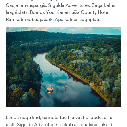
Gauja rahvuspargis: Sigulda Adventures, Žagarkalnsi
laagriplats, Boards You, Kārļamuiža County Hotel,
Rāmkalni vabaajapark, Apaļkalnsi laagriplats.
Lenda nagu lind, tunneta tuult ja vaatle looduse ilu
ülalt. Sigulda Adventures pakub adrenaliinirohkeid