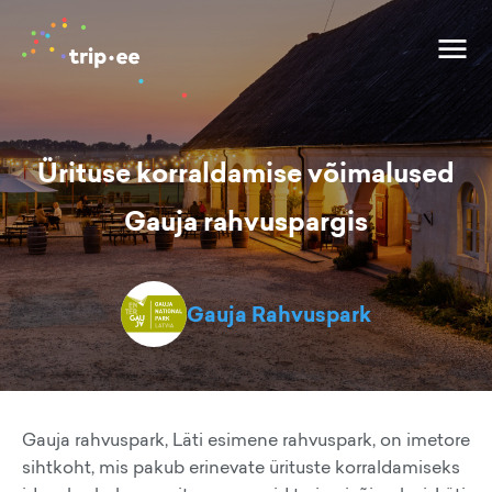
Ürituse korraldamise võimalused
Gauja rahvuspargis
Gauja Rahvuspark
Gauja rahvuspark, Läti esimene rahvuspark, on imetore
sihtkoht, mis pakub erinevate ürituste korraldamiseks