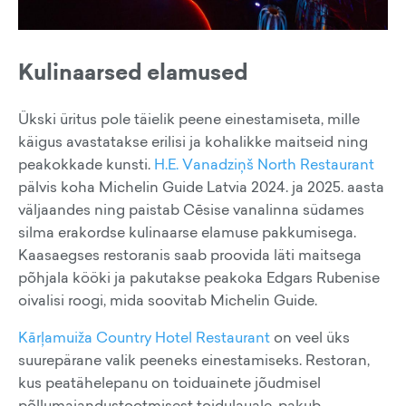
Kulinaarsed elamused
Ükski üritus pole täielik peene einestamiseta, mille
käigus avastatakse erilisi ja kohalikke maitseid ning
peakokkade kunsti.
H.E. Vanadziņš North Restaurant
pälvis koha Michelin Guide Latvia 2024. ja 2025. aasta
väljaandes ning paistab Cēsise vanalinna südames
silma erakordse kulinaarse elamuse pakkumisega.
Kaasaegses restoranis saab proovida läti maitsega
põhjala kööki ja pakutakse peakoka Edgars Rubenise
oivalisi roogi, mida soovitab Michelin Guide.
Kārļamuiža Country Hotel Restaurant
on veel üks
suurepärane valik peeneks einestamiseks. Restoran,
kus peatähelepanu on toiduainete jõudmisel
põllumajandustootmisest toidulauale, pakub