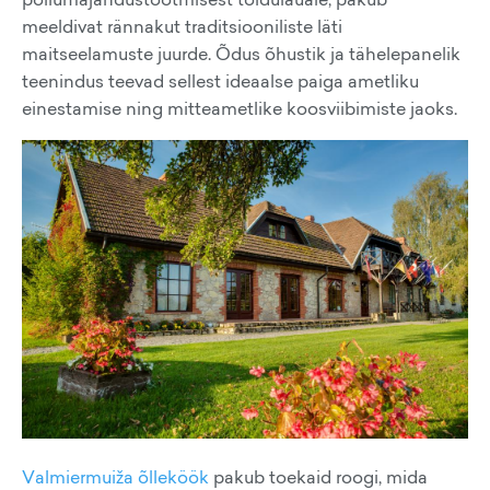
meeldivat rännakut traditsiooniliste läti
maitseelamuste juurde. Õdus õhustik ja tähelepanelik
teenindus teevad sellest ideaalse paiga ametliku
einestamise ning mitteametlike koosviibimiste jaoks.
Valmiermuiža õlleköök
pakub toekaid roogi, mida