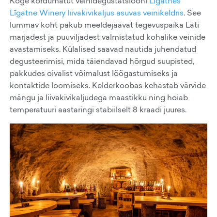
Koge kordumatut veinidegustatsiooni
Līgatnes
Līgatne Winery liivakivikaljus asuvas veinikeldris
. See
lummav koht pakub meeldejäävat tegevuspaika Läti
marjadest ja puuviljadest valmistatud kohalike veinide
avastamiseks. Külalised saavad nautida juhendatud
degusteerimisi, mida täiendavad hõrgud suupisted,
pakkudes oivalist võimalust lõõgastumiseks ja
kontaktide loomiseks. Kelderkoobas kehastab värvide
mängu ja liivakivikaljudega maastikku ning hoiab
temperatuuri aastaringi stabiilselt 8 kraadi juures.