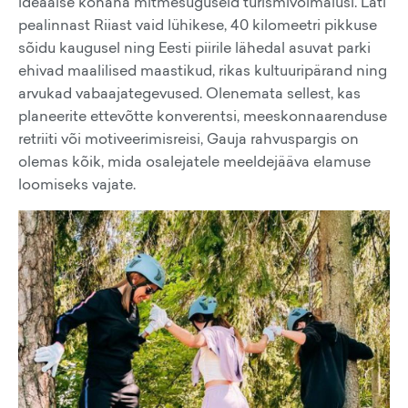
ideaalse kohana mitmesuguseid turismivõimalusi. Läti
pealinnast Riiast vaid lühikese, 40 kilomeetri pikkuse
sõidu kaugusel ning Eesti piirile lähedal asuvat parki
ehivad maalilised maastikud, rikas kultuuripärand ning
arvukad vabaajategevused. Olenemata sellest, kas
planeerite ettevõtte konverentsi, meeskonnaarenduse
retriiti või motiveerimisreisi, Gauja rahvuspargis on
olemas kõik, mida osalejatele meeldejääva elamuse
loomiseks vajate.