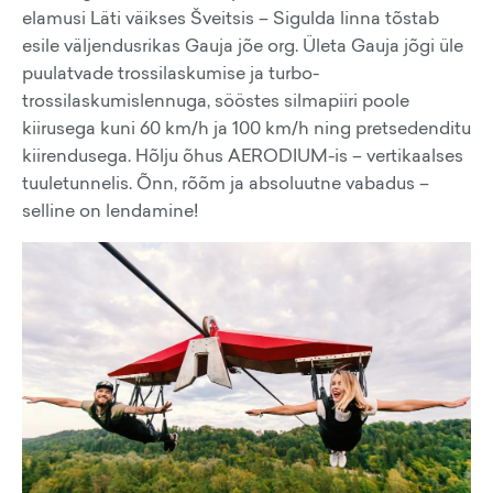
elamusi Läti väikses Šveitsis – Sigulda linna tõstab
esile väljendusrikas Gauja jõe org. Ületa Gauja jõgi üle
puulatvade trossilaskumise ja turbo-
trossilaskumislennuga, sööstes silmapiiri poole
kiirusega kuni 60 km/h ja 100 km/h ning pretsedenditu
kiirendusega. Hõlju õhus AERODIUM-is – vertikaalses
tuuletunnelis. Õnn, rõõm ja absoluutne vabadus –
selline on lendamine!