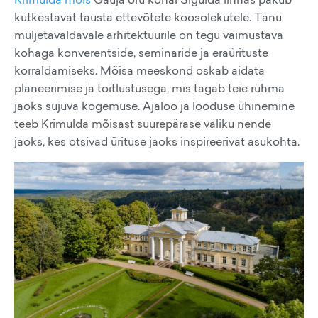
kütkestavat tausta ettevõtete koosolekutele. Tänu
muljetavaldavale arhitektuurile on tegu vaimustava
kohaga konverentside, seminaride ja eraürituste
korraldamiseks. Mõisa meeskond oskab aidata
planeerimise ja toitlustusega, mis tagab teie rühma
jaoks sujuva kogemuse. Ajaloo ja looduse ühinemine
teeb Krimulda mõisast suurepärase valiku nende
jaoks, kes otsivad ürituse jaoks inspireerivat asukohta.