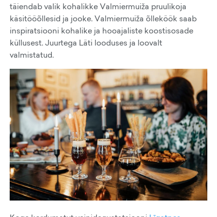
täiendab valik kohalikke Valmiermuiža pruulikoja
käsitööõllesid ja jooke. Valmiermuiža õlleköök saab
inspiratsiooni kohalike ja hooajaliste koostisosade
küllusest. Juurtega Läti looduses ja loovalt
valmistatud.