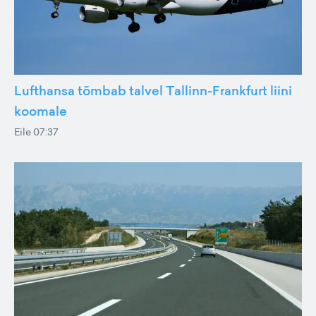
Lufthansa tõmbab talvel Tallinn-Frankfurt liini
koomale
Eile 07:37