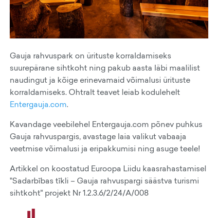
Gauja rahvuspark on ürituste korraldamiseks
suurepärane sihtkoht ning pakub aasta läbi maalilist
naudingut ja kõige erinevamaid võimalusi ürituste
korraldamiseks. Ohtralt teavet leiab kodulehelt
Entergauja.com
.
Kavandage veebilehel Entergauja.com põnev puhkus
Gauja rahvuspargis, avastage laia valikut vabaaja
veetmise võimalusi ja eripakkumisi ning asuge teele!
Artikkel on koostatud Euroopa Liidu kaasrahastamisel
"Sadarbības tīkli – Gauja rahvuspargi säästva turismi
sihtkoht" projekt Nr 1.2.3.6/2/24/A/008