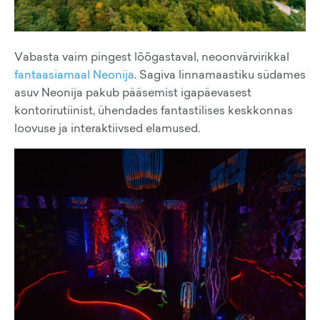
Vabasta vaim pingest lõõgastaval, neoonvärvirikkal
fantaasiamaal Neonija
. Sagiva linnamaastiku südames
asuv Neonija pakub pääsemist igapäevasest
kontorirutiinist, ühendades fantastilises keskkonnas
loovuse ja interaktiivsed elamused.