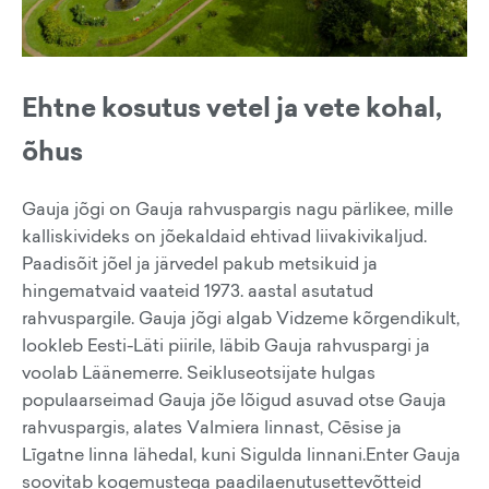
Ehtne kosutus vetel ja vete kohal,
õhus
Gauja jõgi on Gauja rahvuspargis nagu pärlikee, mille
kalliskivideks on jõekaldaid ehtivad liivakivikaljud.
Paadisõit jõel ja järvedel pakub metsikuid ja
hingematvaid vaateid 1973. aastal asutatud
rahvuspargile. Gauja jõgi algab Vidzeme kõrgendikult,
lookleb Eesti-Läti piirile, läbib Gauja rahvuspargi ja
voolab Läänemerre. Seikluseotsijate hulgas
populaarseimad Gauja jõe lõigud asuvad otse Gauja
rahvuspargis, alates Valmiera linnast, Cēsise ja
Līgatne linna lähedal, kuni Sigulda linnani.Enter Gauja
soovitab kogemustega paadilaenutusettevõtteid