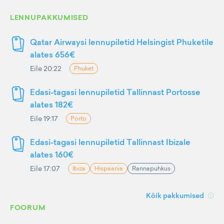
LENNUPAKKUMISED
Qatar Airwaysi lennupiletid Helsingist Phuketile
alates 656€
Eile 20:22
Phuket
Edasi-tagasi lennupiletid Tallinnast Portosse
alates 182€
Eile 19:17
Porto
Edasi-tagasi lennupiletid Tallinnast Ibizale
alates 160€
Eile 17:07
Ibiza
Hispaania
Rannapuhkus
Kõik pakkumised
FOORUM