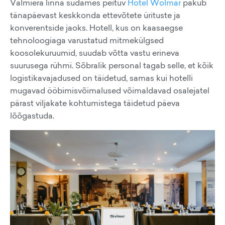
Valmiera linna südames peituv
Hotel Wolmar
pakub
tänapäevast keskkonda ettevõtete ürituste ja
konverentside jaoks. Hotell, kus on kaasaegse
tehnoloogiaga varustatud mitmekülgsed
koosolekuruumid, suudab võtta vastu erineva
suurusega rühmi. Sõbralik personal tagab selle, et kõik
logistikavajadused on täidetud, samas kui hotelli
mugavad ööbimisvõimalused võimaldavad osalejatel
pärast viljakate kohtumistega täidetud päeva
lõõgastuda.