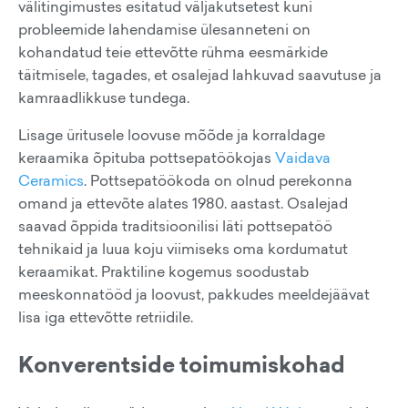
välitingimustes esitatud väljakutsetest kuni
probleemide lahendamise ülesanneteni on
kohandatud teie ettevõtte rühma eesmärkide
täitmisele, tagades, et osalejad lahkuvad saavutuse ja
kamraadlikkuse tundega.
Lisage üritusele loovuse mõõde ja korraldage
keraamika õpituba pottsepatöökojas
Vaidava
Ceramics
. Pottsepatöökoda on olnud perekonna
omand ja ettevõte alates 1980. aastast. Osalejad
saavad õppida traditsioonilisi läti pottsepatöö
tehnikaid ja luua koju viimiseks oma kordumatut
keraamikat. Praktiline kogemus soodustab
meeskonnatööd ja loovust, pakkudes meeldejäävat
lisa iga ettevõtte retriidile.
Konverentside toimumiskohad