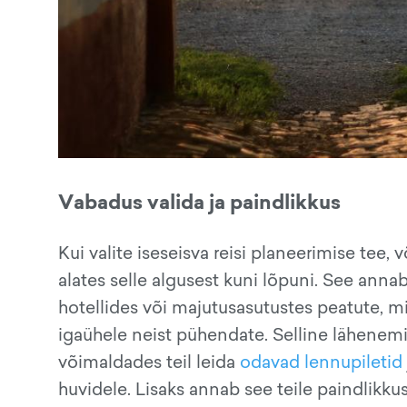
Vabadus valida ja paindlikkus
Kui valite iseseisva reisi planeerimise tee,
alates selle algusest kuni lõpuni. See annab 
hotellides või majutusasutustes peatute, mi
igaühele neist pühendate. Selline lähenemis
võimaldades teil leida
odavad lennupiletid
huvidele. Lisaks annab see teile paindlikk