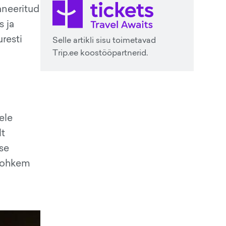
laneeritud
s ja
uresti
Selle artikli sisu toimetavad
Trip.ee koostööpartnerid.
ele
lt
use
 rohkem