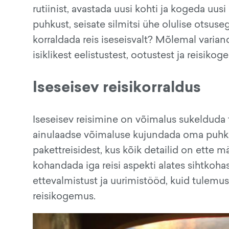
rutiinist, avastada uusi kohti ja kogeda uus
puhkust, seisate silmitsi ühe olulise otsuseg
korraldada reis iseseisvalt? Mõlemal varian
isiklikest eelistustest, ootustest ja reisiko
Iseseisev reisikorraldus
Iseseisev reisimine on võimalus sukelduda tä
ainulaadse võimaluse kujundada oma puhkus 
pakettreisidest, kus kõik detailid on ette 
kohandada iga reisi aspekti alates sihtkoh
ettevalmistust ja uurimistööd, kuid tulemus
reisikogemus.