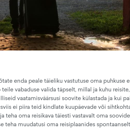
 võtate enda peale täieliku vastutuse oma puhkuse e
teile vabaduse valida täpselt, millal ja kuhu reisite,
lliseid vaatamisväärsusi soovite külastada ja kui pa
viis ei piira teid kindlate kuupäevade või sihtkoht
ja teha oma reisikava täiesti vastavalt oma soovide
use teha muudatusi oma reisiplaanides spontaanselt