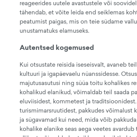
reageerides uutele avastustele või soovidel
tähendab, et võite leida end seiklemas koh
peatumist paigas, mis on teie südame vallut
unustamatuks elamuseks.
Autentsed kogemused
Kui otsustate reisida iseseisvalt, avaneb t
kultuuri ja igapäevaelu nüanssidesse. Otsus
majutusasutusi ning süüa toitu kohalikes re
kohalikud elanikud, võimaldab teil saada p
eluviisidest, kommetest ja traditsioonides
turismimarsruutidest, pakkudes võimalust k
ja sügavamad kui need, mida võib pakkuda st
kohalike elanike seas aega veetes avardub t