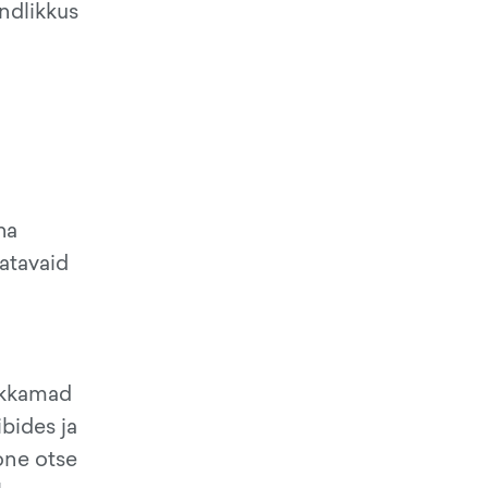
indlikkus
ha
tatavaid
rikkamad
ibides ja
oone otse