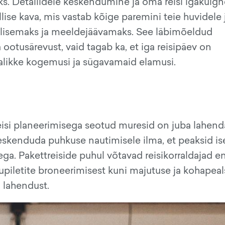
ks. Detailidele keskendumine ja oma reisi igakülgn
lise kava, mis vastab kõige paremini teie huvidele 
erilisemaks ja meeldejäävamaks. See läbimõeldud
 ootusärevust, vaid tagab ka, et iga reisipäev on
kalikke kogemusi ja sügavamaid elamusi.
 reisi planeerimisega seotud muresid on juba lahend
keskenduda puhkuse nautimisele ilma, et peaksid is
ga. Pakettreiside puhul võtavad reisikorraldajad e
upiletite broneerimisest kuni majutuse ja kohapeal
u lahendust.