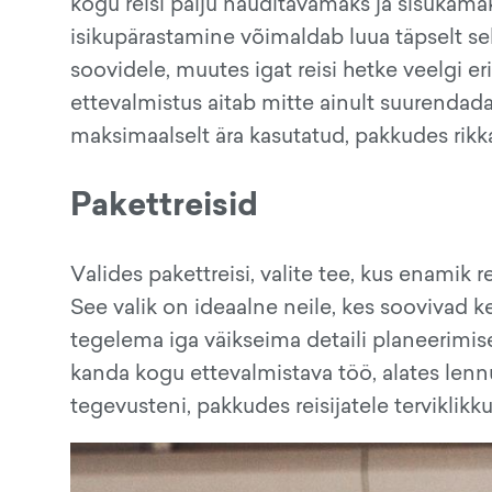
kogu reisi palju nauditavamaks ja sisukama
isikupärastamine võimaldab luua täpselt sel
soovidele, muutes igat reisi hetke veelgi 
ettevalmistus aitab mitte ainult suurendada
maksimaalselt ära kasutatud, pakkudes rik
Pakettreisid
Valides pakettreisi, valite tee, kus enamik
See valik on ideaalne neile, kes soovivad 
tegelema iga väikseima detaili planeerimise
kanda kogu ettevalmistava töö, alates lenn
tegevusteni, pakkudes reisijatele terviklikk