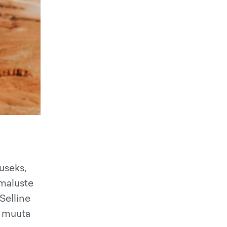
useks,
imaluste
Selline
i muuta