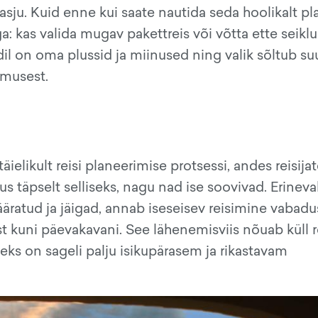
i asju. Kuid enne kui saate nautida seda hoolikalt p
a: kas valida mugav pakettreis või võtta ette seiklu
dil on oma plussid ja miinused ning valik sõltub su
gemusest.
ielikult reisi planeerimise protsessi, andes reisijat
täpselt selliseks, nagu nad ise soovivad. Erineva
määratud ja jäigad, annab iseseisev reisimine vabad
ast kuni päevakavani. See lähenemisviis nõuab küll
eks on sageli palju isikupärasem ja rikastavam