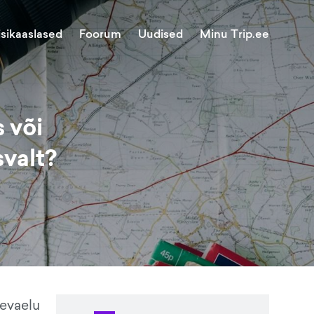
Minu Trip.ee
isikaaslased
Foorum
Uudised
 või
svalt?
äevaelu