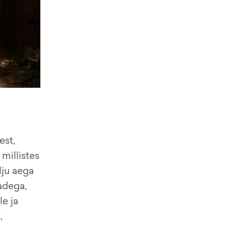
est,
 millistes
lju aega
adega,
le ja
,