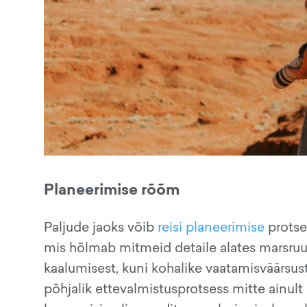
Planeerimise rõõm
Paljude jaoks võib
reisi planeerimise
protse
mis hõlmab mitmeid detaile alates marsruu
kaalumisest, kuni kohalike vaatamisväärsust
põhjalik ettevalmistusprotsess mitte ainult