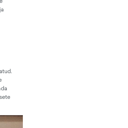
e
ja
atud.
e
nda
sete