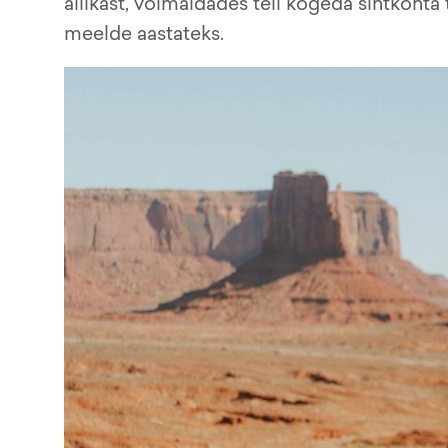
allikast, võimaldades teil kogeda sihtkohta t
meelde aastateks.