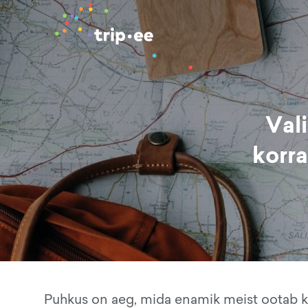
Val
korra
Puhkus on aeg, mida enamik meist ootab k