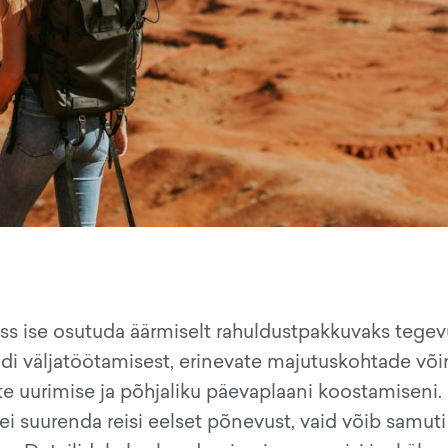
ss ise osutuda äärmiselt rahuldustpakkuvaks tegev
di väljatöötamisest, erinevate majutuskohtade võ
e uurimise ja põhjaliku päevaplaani koostamiseni. 
 ei suurenda reisi eelset põnevust, vaid võib samut