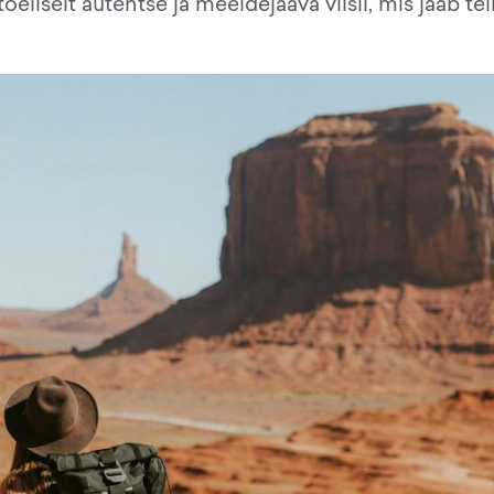
õeliselt autentse ja meeldejääva viisil, mis jääb tei