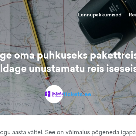
Lennupakkumised
Re
ige oma puhkuseks pakettreis
ldage unustamatu reis isesei
tickets.ee
ogu aasta vältel. See on võimalus põgeneda igap