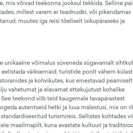
e, mis võivad teekonna jooksul tekkida. Selline pa
tades, millest varem ei teadnudki, või pikendamas
anud, muutes iga reisi tõeliselt isikupäraseks ja
eile unikaalne võimalus süveneda sügavamalt sihtko
 eelistada väiksemaid, turistide poolt vähem külas
storanides ja kohvikutes, kus einestavad peamiselt
alju vahetumat ja elavamat ettekujutust kohalike
t. See teekond viib teid kaugemale tavapärastest
ogeda autentseid hetki ja luua mälestusi, mis on 
andardiseeritud turismireis. Sellistes kohtades vi
eie maailmapilt, kuna avastate kultuuri ja traditsi