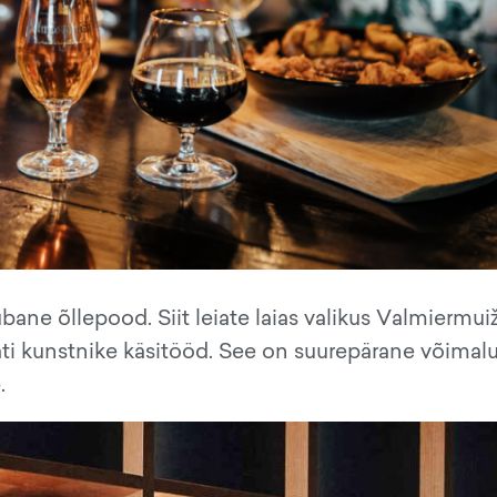
bane õllepood. Siit leiate laias valikus Valmiermui
Läti kunstnike käsitööd. See on suurepärane võimal
.