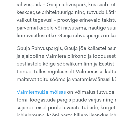
rahvuspark – Gauja rahvuspark, kus saab tut
keskaegse arhitektuuriga ning tutvuda Läti 
valikut tegevusi - proovige erinevaid takist
parvematkadele või ratsutama, nautige suur
linnuvaatlusretke. Gauja rahvuspargis on ka
Gauja Rahvuspargis, Gauja jõe kallastel asuv
ja ajalooline Valmiera piirkond ja loodusest
eestlastele kõige sõbralikum linn ja Eestis
teinud, tulles regulaarselt Valmierasse kul
maitsvat toitu sööma ja vaatamisväärsusi k
Valmiermuiža mõisas
on võimalus tutvuda 
torni, lõõgastuda pargis puude varjus ning m
sajandi teisel poolel avarate tubade, kõrge
jahielamuna. Mõni aasta hiljem lisandus jah