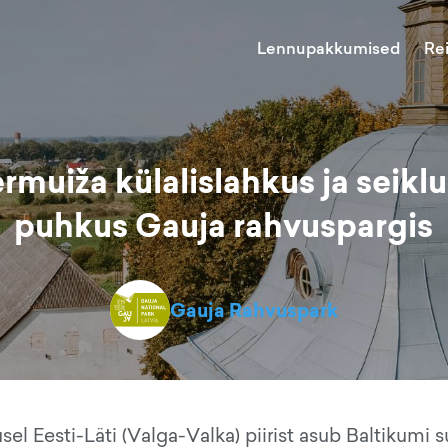
Lennupakkumised
Re
rmuiža külalislahkus ja seikl
puhkus Gauja rahvuspargis
Gauja Rahvuspark
l Eesti-Läti (Valga-Valka) piirist asub Baltikumi 