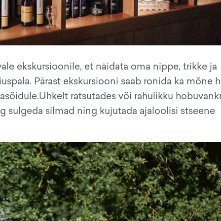
e ekskursioonile, et näidata oma nippe, trikke ja
iuspala. Pärast ekskursiooni saab ronida ka mõne 
asõidule.Uhkelt ratsutades või rahulikku hobuvankr
 sulgeda silmad ning kujutada ajaloolisi stseene