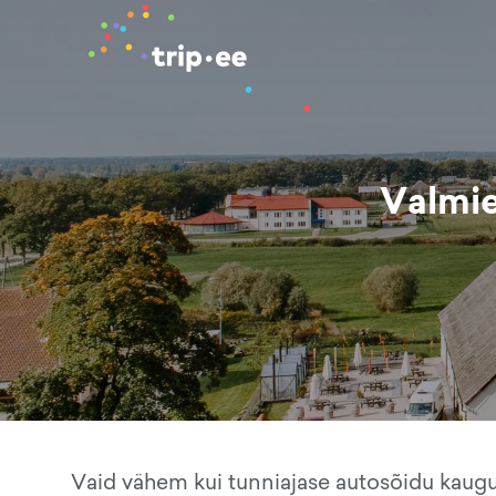
Valmie
Vaid vähem kui tunniajase autosõidu kauguse