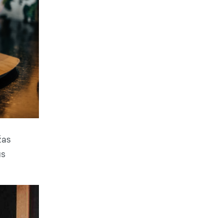
žas
us