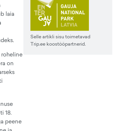
a
b laia
a
Selle artikli sisu toimetavad
udeks.
Trip.ee koostööpartnerid.
 roheline
era on
arseks
ti
nnuse
i 18.
ega peene
ne ja