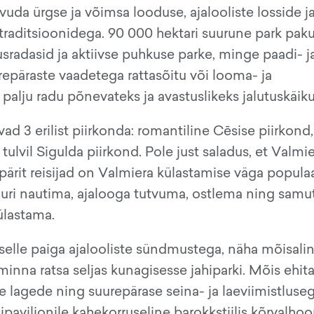
vuda ürgse ja võimsa looduse, ajalooliste losside j
traditsioonidega. 90 000 hektari suurune park paku
usradasid ja aktiivse puhkuse parke, minge paadi- j
epäraste vaadetega rattasõitu või looma- ja
 palju radu põnevateks ja avastuslikeks jalutuskäik
ad 3 erilist piirkonda: romantiline Cēsise piirkond,
 tulvil Sigulda piirkond. Pole just saladus, et Valmi
t pärit reisijad on Valmiera külastamise väga popula
tuuri nautima, ajalooga tutvuma, ostlema ning samu
ülastama.
selle paiga ajalooliste sündmustega, näha mõisali
inna ratsa seljas kunagisesse jahiparki. Mõis ehitat
te lagede ning suurepärase seina- ja laeviimistlus
ipaviljonile kahekorruseline barokkstiilis kõrvalhoo