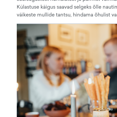
Külastuse käigus saavad selgeks õlle naut
väikeste mullide tantsu, hindama õhulist va