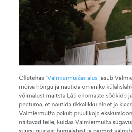
Õlletehas
"Valmiermuižas alus"
asub Valmier
mõisa hõngu ja nautida omanike külalislah
võimalust maitsta Läti eriomaste söökide ja
peatuma, et nautida rikkalikku einet ja klaa
Valmiermuiža pakub pruulikoja ekskursioone
näitavad teile, kuidas Valmiermuiža sügavus
suursugustest humalatest ja pärmist valmib 