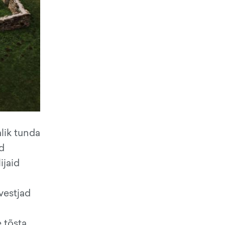
lik tunda
d
ijaid
vestjad
 tõsta.