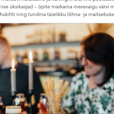
imise üksikasjad – õpite märkama merevaigu värvi 
hukihti ning tundma täielikku lõhna- ja maitsebuket