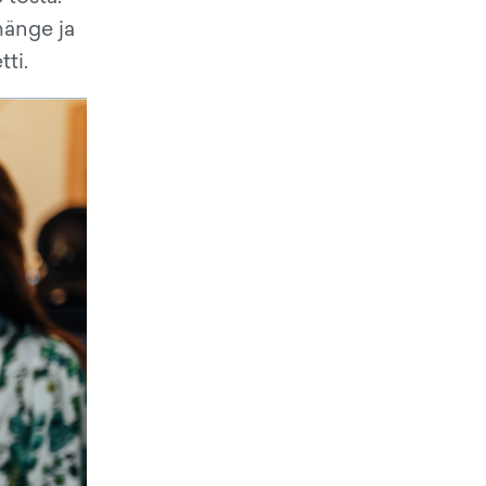
mänge ja
ti.