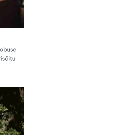
hobuse
isõitu