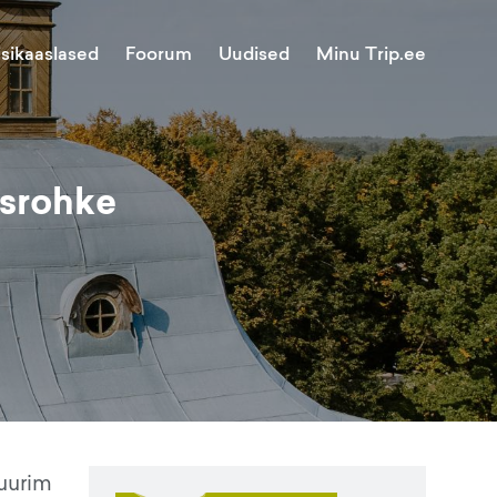
Minu Trip.ee
isikaaslased
Foorum
Uudised
usrohke
suurim