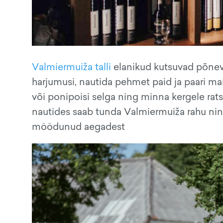
Valmiermuiža talli
elanikud kutsuvad põneval
harjumusi, nautida pehmet paid ja paari ma
või ponipoisi selga ning minna kergele rats
nautides saab tunda Valmiermuiža rahu ning
möödunud aegadest