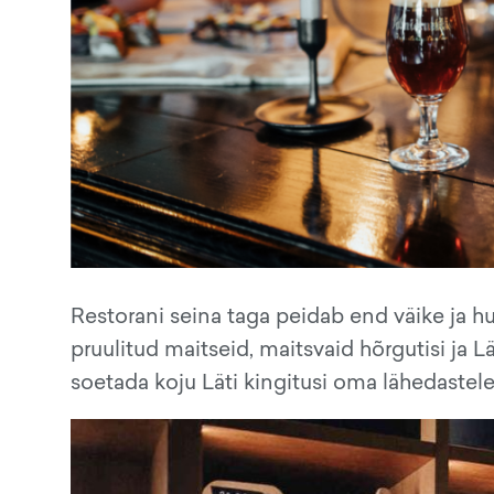
Restorani seina taga peidab end väike ja hu
pruulitud maitseid, maitsvaid hõrgutisi ja 
soetada koju Läti kingitusi oma lähedastele