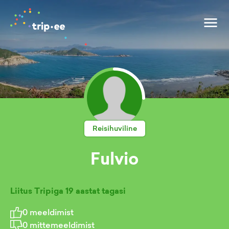
Reisihuviline
Fulvio
Liitus Tripiga
19 aastat tagasi
0
meeldimist
0
mittemeeldimist