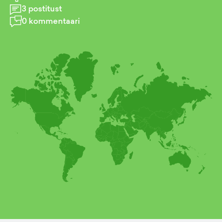
3
postitust
0
kommentaari