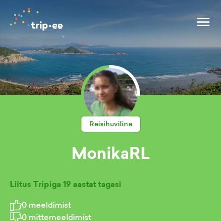
Reisihuviline
MonikaRL
Liitus Tripiga
19 aastat tagasi
0
meeldimist
0
mittemeeldimist