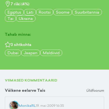
7
riiki (
4
%)
Egiptus
Läti
Rootsi
Soome
Suurbritannia
Tai
Ukraina
Tahab minna:
3
sihtkohta
Dubai
Jaapan
Maldiivid
VIIMASED KOMMENTAARID
Väikene eelarve Tais
Üldfoorum
MonikaRL
19. mai 2009 16:35