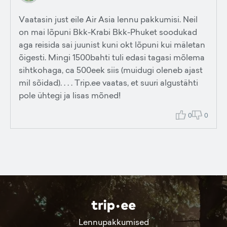
Vaatasin just eile Air Asia lennu pakkumisi. Neil
on mai lõpuni Bkk-Krabi Bkk-Phuket soodukad
aga reisida sai juunist kuni okt lõpuni kui mäletan
õigesti. Mingi 1500bahti tuli edasi tagasi mõlema
sihtkohaga, ca 500eek siis (muidugi oleneb ajast
mil sõidad). . . . Trip.ee vaatas, et suuri algustähti
pole ühtegi ja lisas mõned!
0
0
Lennupakkumised