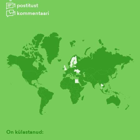
1
postitust
1
kommentaari
On külastanud: