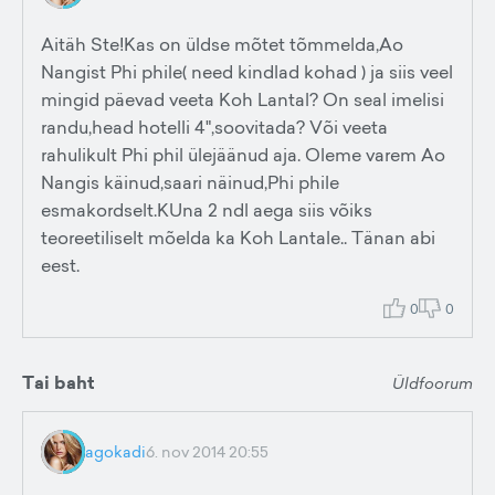
Aitäh Ste!Kas on üldse mõtet tõmmelda,Ao
Nangist Phi phile( need kindlad kohad ) ja siis veel
mingid päevad veeta Koh Lantal? On seal imelisi
randu,head hotelli 4",soovitada? Või veeta
rahulikult Phi phil ülejäänud aja. Oleme varem Ao
Nangis käinud,saari näinud,Phi phile
esmakordselt.KUna 2 ndl aega siis võiks
teoreetiliselt mõelda ka Koh Lantale.. Tänan abi
eest.
0
0
Tai baht
Üldfoorum
agokadi
6. nov 2014 20:55