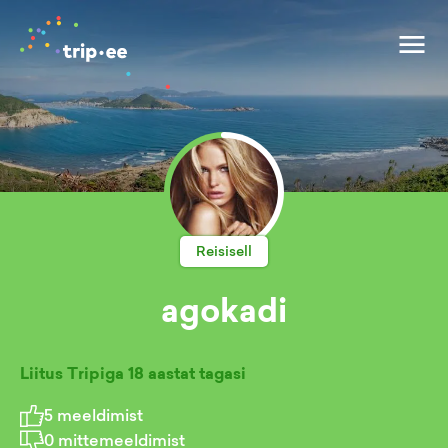
Reisisell
agokadi
Liitus Tripiga
18 aastat tagasi
5
meeldimist
0
mittemeeldimist