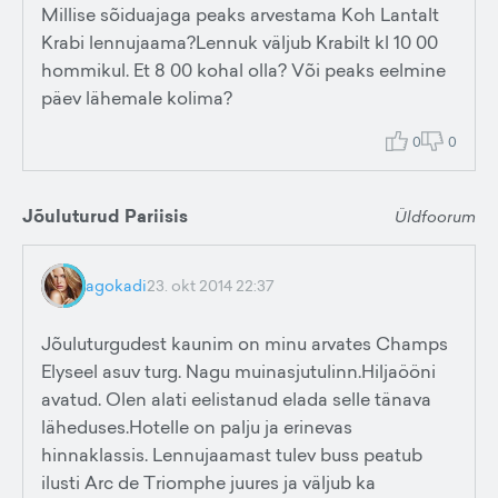
Millise sõiduajaga peaks arvestama Koh Lantalt
Krabi lennujaama?Lennuk väljub Krabilt kl 10 00
hommikul. Et 8 00 kohal olla? Või peaks eelmine
päev lähemale kolima?
0
0
Jõuluturud Pariisis
Üldfoorum
agokadi
23. okt 2014 22:37
Jõuluturgudest kaunim on minu arvates Champs
Elyseel asuv turg. Nagu muinasjutulinn.Hiljaööni
avatud. Olen alati eelistanud elada selle tänava
läheduses.Hotelle on palju ja erinevas
hinnaklassis. Lennujaamast tulev buss peatub
ilusti Arc de Triomphe juures ja väljub ka