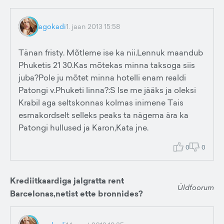
agokadi
1. jaan 2013 15:58
Tänan fristy. Mõtleme ise ka nii.Lennuk maandub
Phuketis 21 30.Kas mõtekas minna taksoga siis
juba?Pole ju mõtet minna hotelli enam realdi
Patongi v.Phuketi linna?:S Ise me jääks ja oleksi
Krabil aga seltskonnas kolmas inimene Tais
esmakordselt selleks peaks ta nägema ära ka
Patongi hullused ja Karon,Kata jne.
0
0
Krediitkaardiga jalgratta rent
Üldfoorum
Barcelonas,netist ette bronnides?