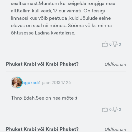
sealtsamast.Muretum kui seigelda rongiga maa
all.Kallim küll veidi, 17 eur viimati. On teisigi
linnaosi kus võib peatuda ,kuid Jõulude eelne
elevus on seal nii mõnus.. Sööma võiks minna
õhtusesse Ladina kvartalisse,
0
0
Phuket Krabi või Krabi Phuket?
Üldfoorum
agokadi
1. jaan 2013 17:26
Thnx Edah.See on hea mõte :)
0
0
Phuket Krabi või Krabi Phuket?
Üldfoorum