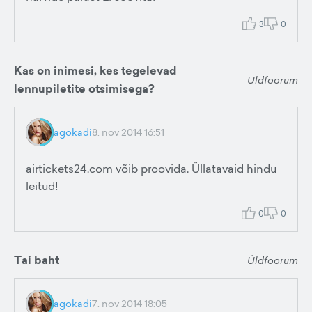
3
0
Kas on inimesi, kes tegelevad
Üldfoorum
lennupiletite otsimisega?
agokadi
8. nov 2014 16:51
airtickets24.com võib proovida. Üllatavaid hindu
leitud!
0
0
Tai baht
Üldfoorum
agokadi
7. nov 2014 18:05