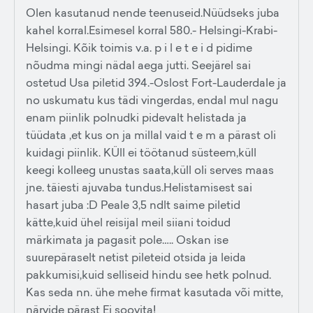
Olen kasutanud nende teenuseid.Nüüdseks juba
kahel korral.Esimesel korral 580.- Helsingi-Krabi-
Helsingi. Kõik toimis v.a. p i l e t e i d pidime
nõudma mingi nädal aega jutti. Seejärel sai
ostetud Usa piletid 394.-Oslost Fort-Lauderdale ja
no uskumatu kus tädi vingerdas, endal mul nagu
enam piinlik polnudki pidevalt helistada ja
tüüdata ,et kus on ja millal vaid t e m a pärast oli
kuidagi piinlik. KÜll ei töötanud süsteem,küll
keegi kolleeg unustas saata,küll oli serves maas
jne. täiesti ajuvaba tundus.Helistamisest sai
hasart juba :D Peale 3,5 ndlt saime piletid
kätte,kuid ühel reisijal meil siiani toidud
märkimata ja pagasit pole….. Oskan ise
suurepäraselt netist pileteid otsida ja leida
pakkumisi,kuid selliseid hindu see hetk polnud.
Kas seda nn. ühe mehe firmat kasutada või mitte,
närvide pärast Ei soovita!