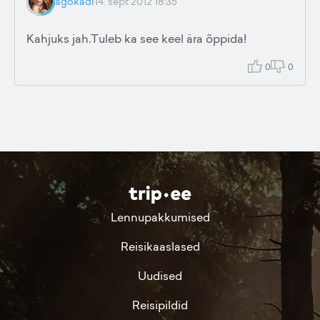
agokadi
14. sept 2012 18:35
Kahjuks jah.Tuleb ka see keel ära õppida!
0
0
Lennupakkumised
Reisikaaslased
Uudised
Reisipildid