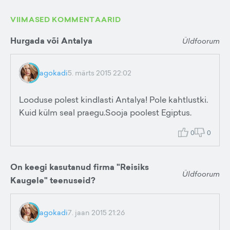
VIIMASED KOMMENTAARID
Hurgada või Antalya
Üldfoorum
agokadi
5. märts 2015 22:02
Looduse polest kindlasti Antalya! Pole kahtlustki.
Kuid külm seal praegu.Sooja poolest Egiptus.
0
0
On keegi kasutanud firma "Reisiks
Üldfoorum
Kaugele" teenuseid?
agokadi
7. jaan 2015 21:26