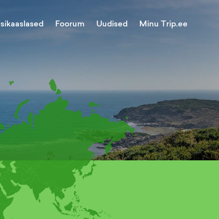
Minu Trip.ee
isikaaslased
Foorum
Uudised