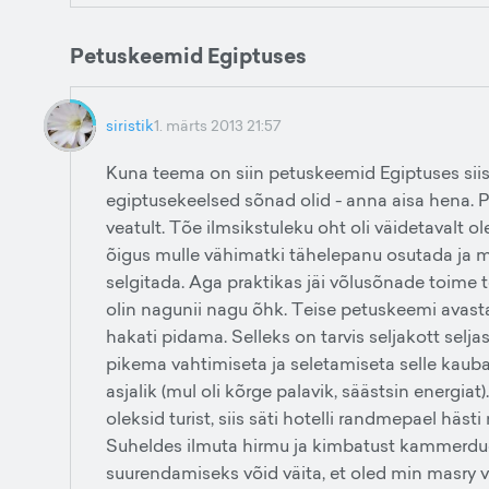
Petuskeemid Egiptuses
siristik
1. märts 2013 21:57
Kuna teema on siin petuskeemid Egiptuses sii
egiptusekeelsed sõnad olid - anna aisa hena. P
veatult. Tõe ilmsikstuleku oht oli väidetavalt o
õigus mulle vähimatki tähelepanu osutada ja mi
selgitada. Aga praktikas jäi võlusõnade toime 
olin nagunii nagu õhk. Teise petuskeemi avasta
hakati pidama. Selleks on tarvis seljakott selj
pikema vahtimiseta ja seletamiseta selle kauba 
asjalik (mul oli kõrge palavik, säästsin energiat
oleksid turist, siis säti hotelli randmepael hästi
Suheldes ilmuta hirmu ja kimbatust kammerdud
suurendamiseks võid väita, et oled min masry v