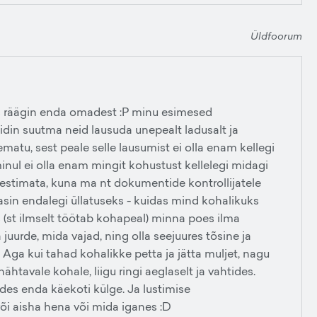
Üldfoorum
s räägin enda omadest :P minu esimesed
idin suutma neid lausuda unepealt ladusalt ja
lematu, sest peale selle lausumist ei olla enam kellegi
nul ei olla enam mingit kohustust kellelegi midagi
testimata, kuna ma nt dokumentide kontrollijatele
sin endalegi üllatuseks - kuidas mind kohalikuks
as (st ilmselt töötab kohapeal) minna poes ilma
juurde, mida vajad, ning olla seejuures tõsine ja
). Aga kui tahad kohalikke petta ja jätta muljet, nagu
 nähtavale kohale, liigu ringi aeglaselt ja vahtides.
es enda käekoti külge. Ja lustimise
õi aisha hena või mida iganes :D