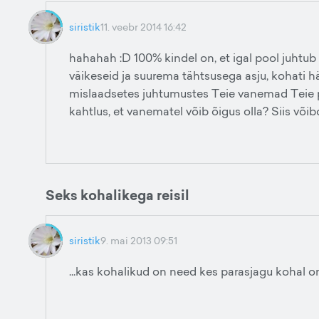
siristik
11. veebr 2014 16:42
hahahah :D 100% kindel on, et igal pool juhtub 
väikeseid ja suurema tähtsusega asju, kohati häi
mislaadsetes juhtumustes Teie vanemad Teie pu
kahtlus, et vanematel võib õigus olla? Siis võib
Seks kohalikega reisil
siristik
9. mai 2013 09:51
...kas kohalikud on need kes parasjagu kohal o