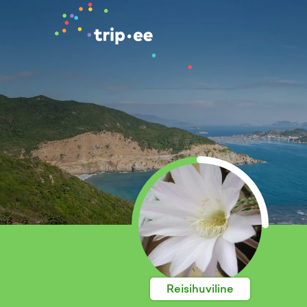
Reisihuviline