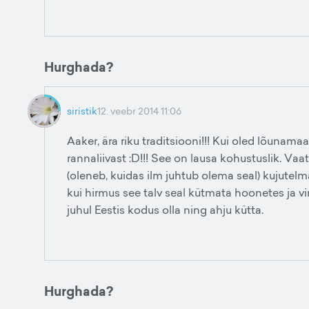
Hurghada?
siristik
12. veebr 2014 11:06
Aaker, ära riku traditsiooni!!! Kui oled lõunamaa
rannaliivast :D!!! See on lausa kohustuslik. Vaat
(oleneb, kuidas ilm juhtub olema seal) kujutelma
kui hirmus see talv seal kütmata hoonetes ja vi
juhul Eestis kodus olla ning ahju kütta.
Hurghada?