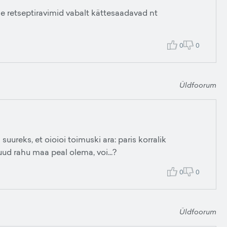
e retseptiravimid vabalt kättesaadavad nt
0
0
Üldfoorum
suureks, et oioioi toimuski ara: paris korralik
uud rahu maa peal olema, voi...?
0
0
Üldfoorum