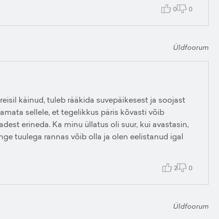
0
0
Üldfoorum
reisil käinud, tuleb rääkida suvepäikesest ja soojast
amata sellele, et tegelikkus päris kõvasti võib
dest erineda. Ka minu üllatus oli suur, kui avastasin,
nge tuulega rannas võib olla ja olen eelistanud igal
2
0
Üldfoorum