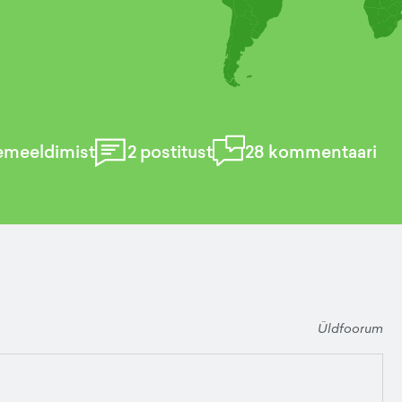
emeeldimist
2
postitust
28
kommentaari
Üldfoorum