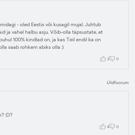
midagi - oled Eestis või kusagil mujal. Juhtub
d ja vahel halbu asju. Võib-olla täpsustate, et
hul 100% kindlad on, ja kas Teil endil ka on
olla saab rohkem abiks olla :)
2
0
Üldfoorum
n? :D?
4
0