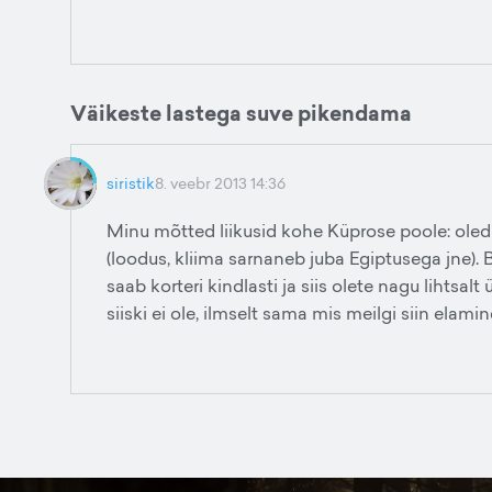
Väikeste lastega suve pikendama
siristik
8. veebr 2013 14:36
Minu mõtted liikusid kohe Küprose poole: oled 
(loodus, kliima sarnaneb juba Egiptusega jne). 
saab korteri kindlasti ja siis olete nagu lihtsal
siiski ei ole, ilmselt sama mis meilgi siin elamin