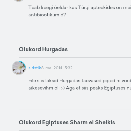
Teab keegi öelda- kas Türgi apteekides on mei
antibiootikumid?
Olukord Hurgadas
siristik
8. mai 2014 15:32
Eile siis laksid Hurgadas taevased piged niivord 
aikesevihm oli :-) Aga et siis peaks Egiptuses n
Olukord Egiptuses Sharm el Sheikis