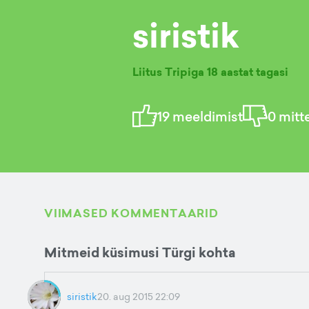
siristik
Liitus Tripiga
18 aastat tagasi
19
meeldimist
0
mitt
VIIMASED KOMMENTAARID
Mitmeid küsimusi Türgi kohta
siristik
20. aug 2015 22:09