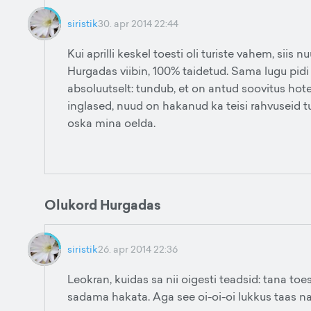
siristik
30. apr 2014 22:44
Kui aprilli keskel toesti oli turiste vahem, siis 
Hurgadas viibin, 100% taidetud. Sama lugu pidi 
absoluutselt: tundub, et on antud soovitus hote
inglased, nuud on hakanud ka teisi rahvuseid t
oska mina oelda.
Olukord Hurgadas
siristik
26. apr 2014 22:36
Leokran, kuidas sa nii oigesti teadsid: tana to
sadama hakata. Aga see oi-oi-oi lukkus taas nat