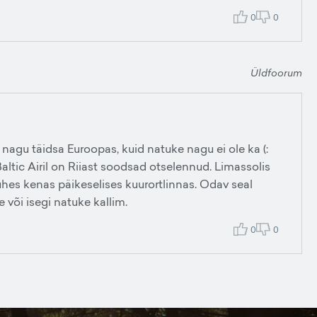
0
0
Üldfoorum
nagu täidsa Euroopas, kuid natuke nagu ei ole ka (:
Baltic Airil on Riiast soodsad otselennud. Limassolis
t ühes kenas päikeselises kuurortlinnas. Odav seal
e või isegi natuke kallim.
0
0