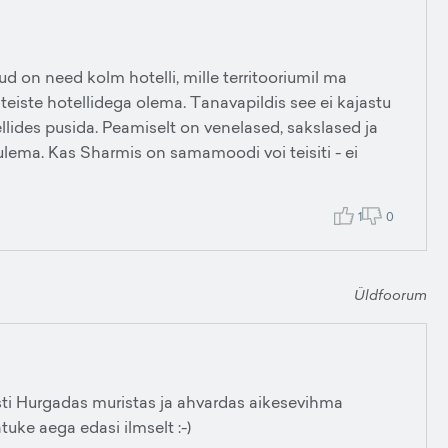
nuud on need kolm hotelli, mille territooriumil ma
teiste hotellidega olema. Tanavapildis see ei kajastu
llides pusida. Peamiselt on venelased, sakslased ja
ulema. Kas Sharmis on samamoodi voi teisiti - ei
1
0
Üldfoorum
esti Hurgadas muristas ja ahvardas aikesevihma
uke aega edasi ilmselt :-)