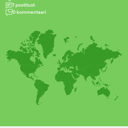
1
postitust
0
kommentaari