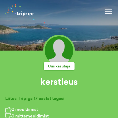
Uus kasutaja
kerstieus
Liitus Tripiga
17 aastat tagasi
0
meeldimist
0
mittemeeldimist