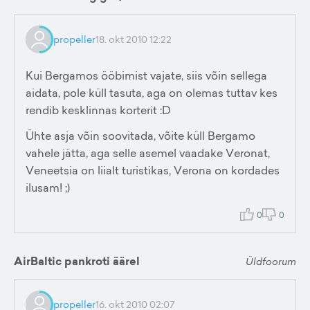
propeller
18. okt 2010 12:22
Kui Bergamos ööbimist vajate, siis võin sellega
aidata, pole küll tasuta, aga on olemas tuttav kes
rendib kesklinnas korterit :D
Ühte asja võin soovitada, võite küll Bergamo
vahele jätta, aga selle asemel vaadake Veronat,
Veneetsia on liialt turistikas, Verona on kordades
ilusam! ;)
0
0
AirBaltic pankroti äärel
Üldfoorum
propeller
16. okt 2010 02:07