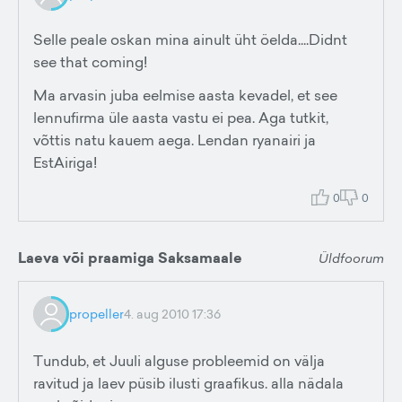
Selle peale oskan mina ainult üht öelda....Didnt
see that coming!
Ma arvasin juba eelmise aasta kevadel, et see
lennufirma üle aasta vastu ei pea. Aga tutkit,
võttis natu kauem aega. Lendan ryanairi ja
EstAiriga!
0
0
Laeva või praamiga Saksamaale
Üldfoorum
propeller
4. aug 2010 17:36
Tundub, et Juuli alguse probleemid on välja
ravitud ja laev püsib ilusti graafikus. alla nädala