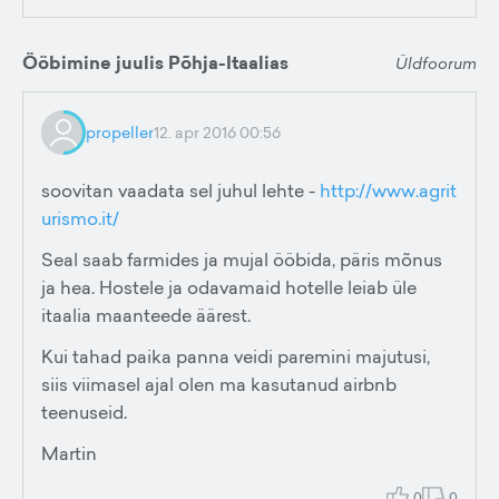
Ööbimine juulis Põhja-Itaalias
Üldfoorum
propeller
12. apr 2016 00:56
soovitan vaadata sel juhul lehte -
http://www.agrit
urismo.it/
Seal saab farmides ja mujal ööbida, päris mõnus
ja hea. Hostele ja odavamaid hotelle leiab üle
itaalia maanteede äärest.
Kui tahad paika panna veidi paremini majutusi,
siis viimasel ajal olen ma kasutanud airbnb
teenuseid.
Martin
0
0