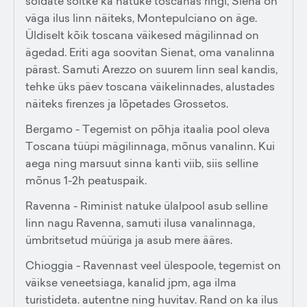
sõidate sõitke ka natuke toscanas ringi, Siena on
väga ilus linn näiteks, Montepulciano on äge.
Üldiselt kõik toscana väikesed mägilinnad on
ägedad. Eriti aga soovitan Sienat, oma vanalinna
pärast. Samuti Arezzo on suurem linn seal kandis,
tehke üks päev toscana väikelinnades, alustades
näiteks firenzes ja lõpetades Grossetos.
Bergamo - Tegemist on põhja itaalia pool oleva
Toscana tüüpi mägilinnaga, mõnus vanalinn. Kui
aega ning marsuut sinna kanti viib, siis selline
mõnus 1-2h peatuspaik.
Ravenna - Riminist natuke ülalpool asub selline
linn nagu Ravenna, samuti ilusa vanalinnaga,
ümbritsetud müüriga ja asub mere ääres.
Chioggia - Ravennast veel ülespoole, tegemist on
väikse veneetsiaga, kanalid jpm, aga ilma
turistideta. autentne ning huvitav. Rand on ka ilus