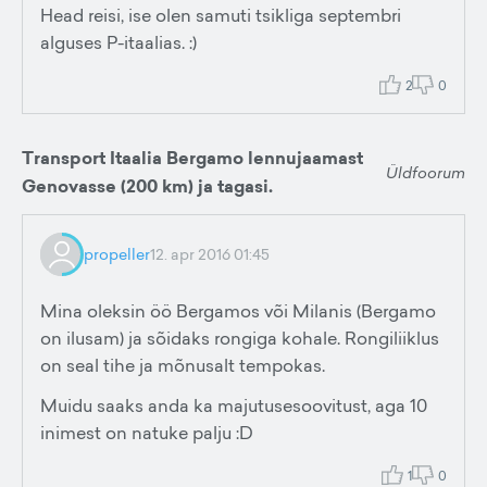
Head reisi, ise olen samuti tsikliga septembri
alguses P-itaalias. :)
2
0
Transport Itaalia Bergamo lennujaamast
Üldfoorum
Genovasse (200 km) ja tagasi.
propeller
12. apr 2016 01:45
Mina oleksin öö Bergamos või Milanis (Bergamo
on ilusam) ja sõidaks rongiga kohale. Rongiliiklus
on seal tihe ja mõnusalt tempokas.
Muidu saaks anda ka majutusesoovitust, aga 10
inimest on natuke palju :D
1
0