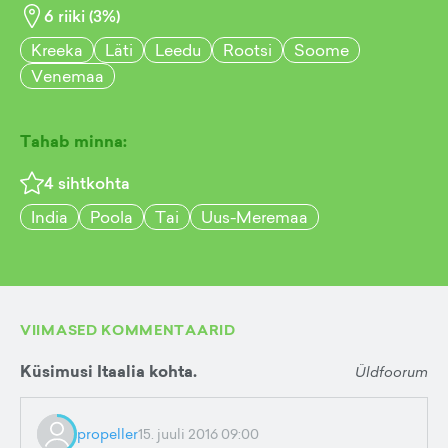
6
riiki (
3
%)
Kreeka
Läti
Leedu
Rootsi
Soome
Venemaa
Tahab minna:
4
sihtkohta
India
Poola
Tai
Uus-Meremaa
VIIMASED KOMMENTAARID
Küsimusi Itaalia kohta.
Üldfoorum
propeller
15. juuli 2016 09:00