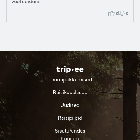
veel sõiduni.
0
0
Lennupakkumised
Reisikaaslased
Uudised
Reisipildid
Sisuturundus
Foorum