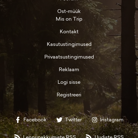
Ost-müük
Mis on Trip
Kontakt
Kasutustingimused
Privaatsustingimused
Reklaam
Logi sisse
Registreeri
Facebook
Twitter
Instagram
Lennupakkumiste RSS
Uudiste RSS