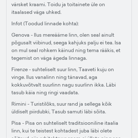
värsket kraami. Toidu ja toitainete üle on
itaalased väga uhked.
Infot (Toodud linnade kohta):
Genova - Ilus mereäärne linn, olen seal ainult
põgusalt viibinud, seega kahjuks palju ei tea. Isa
on mul seal rohkem käinud ning tema rääkis, et
tegemist on väga ägeda linnaga.
Firenze - suhteliselt suur linn, Taaveti kuju on
vinge. Ilus vanalinn ning tänavad, aga
kokkuvõtvalt suurlinn nagu suurlinn ikka. Läbi
tasub käia ning ringi vaadata.
Rimini - Turistilõks, suur rand ja sellega kõik
üldiselt piirdubki, Tasub samuti läbi sõita.
Pisa - Pisa on suhteliselt traditsiooniline itaalia
linn, kui te teistest kohtadest juba läbi olete