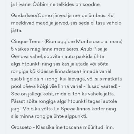
ja liivane. Ööbimine telkides on soodne.
Garda/Iseo/Como järved ja nende ümbrus. Kui
meeldivad mäed ja järved, siis seda ei tasu vahele
jätta.
Cinque Terre - (Riomaggiore Monterosso al mare)
5 väikes mägilinna mere ääres. Asub Pisa ja
Genova vahel, soovitan auto parkida ühte
algsihtpunkti ning siis kas jalutada või sõita
rongiga kõikidesse linnadesse (linnade vahel
saab liigelda nii rongi kui laevaga, või siis matkata
pool päeva kõigi viie linna vahel - ilusad vaated) -
See on jällegi koht, mida ei tohiks vahele jätta.
Pärast sõita rongiga algsihtpunkti tagasi autole
järgi. Võib ka võtta La Spezia linnas korter ning
siis minna rongiga ühte algpunkti.
Grosseto - Klassikaline toscana müüritud linn.