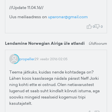
//Update 11.04.16//
Uus meiliaadress on
uparonar@gmail.com
0
0
Lendamine Norwegian Airiga üle atlandi
Üldfoorum
propeller
29. veebr 2016 02:05
Teema jätkuks, kuidas nende kohtadega on?
Lähen koos kaaslasega nädala pärast Neff Jorki
ning kohti ette ei ostnud. Olen netiavarustest
lugenud et saab suht kindlalt kõrvuti istuma, aga
sooviks mingeid reaalseid kogemusi tripi
kasutajatelt.