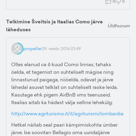
0
0
Telkimine Šveitsis ja Itaalias Como järve
Üldfoorum
läheduses
propeller
29. veebr 2016 01:49
Olles elanud ca 6 kuud Como linnas, tahaks
öelda, et tegemist on suhteliselt mägise ning
linnastunud paigaga, niiöelda, odavat ja järve
lähedal asuvat telklat on suhteliselt raske leida.
Kasutage ehk pigem AirBnB vms teenuseid.
Itaalias aitab ka hädast välja selline lehekülg:
http://www.agriturismo.it/it/agriturismi/lombardia
Hetkel näitab seal paari kämpimiskohta ümber
järve. Ise soovitan Bellagio oma uurida(järve