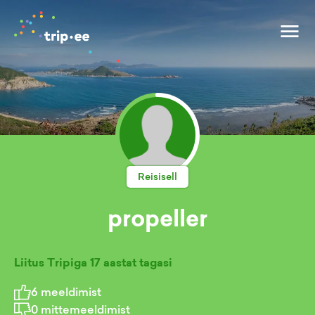
Reisisell
propeller
Liitus Tripiga
17 aastat tagasi
6
meeldimist
0
mittemeeldimist