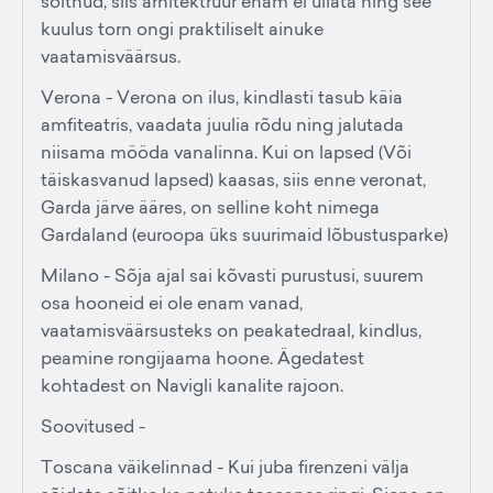
sõitnud, siis arhitektruur enam ei üllata ning see
kuulus torn ongi praktiliselt ainuke
vaatamisväärsus.
Verona - Verona on ilus, kindlasti tasub käia
amfiteatris, vaadata juulia rõdu ning jalutada
niisama mööda vanalinna. Kui on lapsed (Või
täiskasvanud lapsed) kaasas, siis enne veronat,
Garda järve ääres, on selline koht nimega
Gardaland (euroopa üks suurimaid lõbustusparke)
Milano - Sõja ajal sai kõvasti purustusi, suurem
osa hooneid ei ole enam vanad,
vaatamisväärsusteks on peakatedraal, kindlus,
peamine rongijaama hoone. Ägedatest
kohtadest on Navigli kanalite rajoon.
Soovitused -
Toscana väikelinnad - Kui juba firenzeni välja