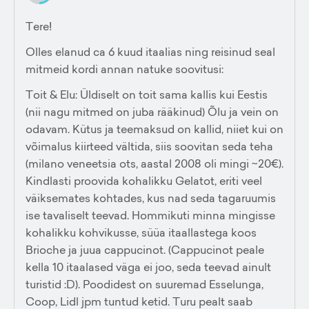
Tere!
Olles elanud ca 6 kuud itaalias ning reisinud seal
mitmeid kordi annan natuke soovitusi:
Toit & Elu: Üldiselt on toit sama kallis kui Eestis
(nii nagu mitmed on juba rääkinud) Õlu ja vein on
odavam. Kütus ja teemaksud on kallid, niiet kui on
võimalus kiirteed vältida, siis soovitan seda teha
(milano veneetsia ots, aastal 2008 oli mingi ~20€).
Kindlasti proovida kohalikku Gelatot, eriti veel
väiksemates kohtades, kus nad seda tagaruumis
ise tavaliselt teevad. Hommikuti minna mingisse
kohalikku kohvikusse, süüa itaallastega koos
Brioche ja juua cappucinot. (Cappucinot peale
kella 10 itaalased väga ei joo, seda teevad ainult
turistid :D). Poodidest on suuremad Esselunga,
Coop, Lidl jpm tuntud ketid. Turu pealt saab