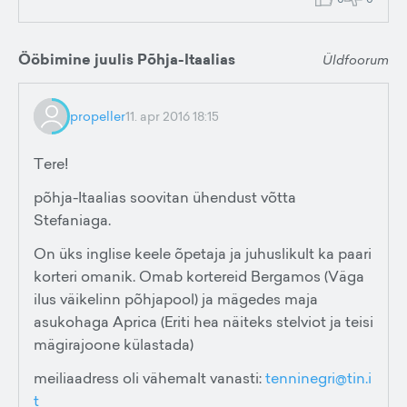
Ööbimine juulis Põhja-Itaalias
Üldfoorum
propeller
11. apr 2016 18:15
Tere!
põhja-Itaalias soovitan ühendust võtta
Stefaniaga.
On üks inglise keele õpetaja ja juhuslikult ka paari
korteri omanik. Omab kortereid Bergamos (Väga
ilus väikelinn põhjapool) ja mägedes maja
asukohaga Aprica (Eriti hea näiteks stelviot ja teisi
mägirajoone külastada)
meiliaadress oli vähemalt vanasti:
tenninegri@tin.i
t