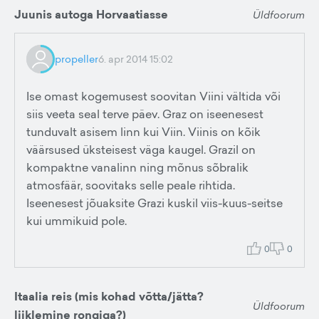
Juunis autoga Horvaatiasse
Üldfoorum
propeller
6. apr 2014 15:02
Ise omast kogemusest soovitan Viini vältida või
siis veeta seal terve päev. Graz on iseenesest
tunduvalt asisem linn kui Viin. Viinis on kõik
väärsused üksteisest väga kaugel. Grazil on
kompaktne vanalinn ning mõnus sõbralik
atmosfäär, soovitaks selle peale rihtida.
Iseenesest jõuaksite Grazi kuskil viis-kuus-seitse
kui ummikuid pole.
0
0
Itaalia reis (mis kohad võtta/jätta?
Üldfoorum
liiklemine rongiga?)