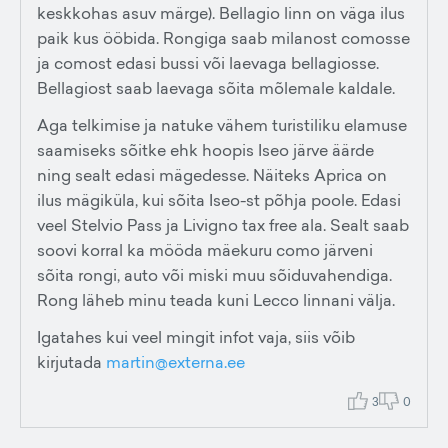
keskkohas asuv märge). Bellagio linn on väga ilus
paik kus ööbida. Rongiga saab milanost comosse
ja comost edasi bussi või laevaga bellagiosse.
Bellagiost saab laevaga sõita mõlemale kaldale.
Aga telkimise ja natuke vähem turistiliku elamuse
saamiseks sõitke ehk hoopis Iseo järve äärde
ning sealt edasi mägedesse. Näiteks Aprica on
ilus mägiküla, kui sõita Iseo-st põhja poole. Edasi
veel Stelvio Pass ja Livigno tax free ala. Sealt saab
soovi korral ka mööda mäekuru como järveni
sõita rongi, auto või miski muu sõiduvahendiga.
Rong läheb minu teada kuni Lecco linnani välja.
Igatahes kui veel mingit infot vaja, siis võib
kirjutada
martin@externa.ee
3
0