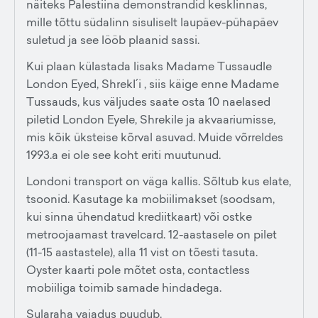
näiteks Palestiina demonstrandid kesklinnas,
mille tõttu südalinn sisuliselt laupäev-pühapäev
suletud ja see lööb plaanid sassi.
Kui plaan külastada lisaks Madame Tussaudle
London Eyed, ShrekI´i , siis käige enne Madame
Tussauds, kus väljudes saate osta 10 naelased
piletid London Eyele, Shrekile ja akvaariumisse,
mis kõik üksteise kõrval asuvad. Muide võrreldes
1993.a ei ole see koht eriti muutunud.
Londoni transport on väga kallis. Sõltub kus elate,
tsoonid. Kasutage ka mobiilimakset (soodsam,
kui sinna ühendatud krediitkaart) või ostke
metroojaamast travelcard. 12-aastasele on pilet
(11-15 aastastele), alla 11 vist on tõesti tasuta.
Oyster kaarti pole mõtet osta, contactless
mobiiliga toimib samade hindadega.
Sularaha vajadus puudub.