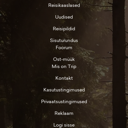
Reisikaaslased
Uudised
Reisipildid
Sisuturundus
Foorum
Ost-müük
Mis on Trip
Kontakt
Kasutustingimused
Privaatsustingimused
Reklaam
Logi sisse