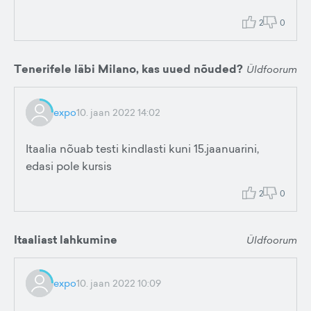
2
0
Tenerifele läbi Milano, kas uued nõuded?
Üldfoorum
expo
10. jaan 2022 14:02
Itaalia nõuab testi kindlasti kuni 15.jaanuarini,
edasi pole kursis
2
0
Itaaliast lahkumine
Üldfoorum
expo
10. jaan 2022 10:09