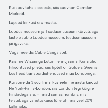
Kui soov teha sisseoste, siis soovitan Camden
Marketit.
Lapsed kirikuid ei armasta.
Loodusmuuseum ja Teadusmuuseum kõrvuti, aga
lastele sobib Loodusmuuseum, teadusmuuseum
jäi igavaks.
Väga meeldis Cable Cariga sõit.
Käisime Wizzairiga Lutoni lennujaama. Kuna olid
hilisõhtused piletid, siis hptell oli Golders Greenis,
kus head transpordiühendused muu Londoniga.
Kui võrrelda 3 suurlinna, kus eelmine aasta käidud
Ne York-Pariis-London, siis London tegi kõigile
hindadega ära. Hinnad samas numbris, mis
teistel, aga vahetuskurss lõi erohinna veel 20%
kallimaks.