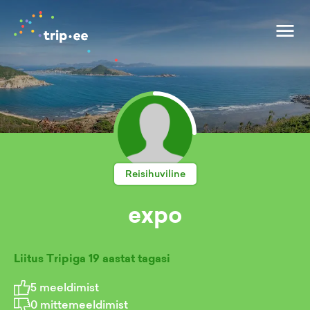
Reisihuviline
expo
Liitus Tripiga
19 aastat tagasi
5
meeldimist
0
mittemeeldimist