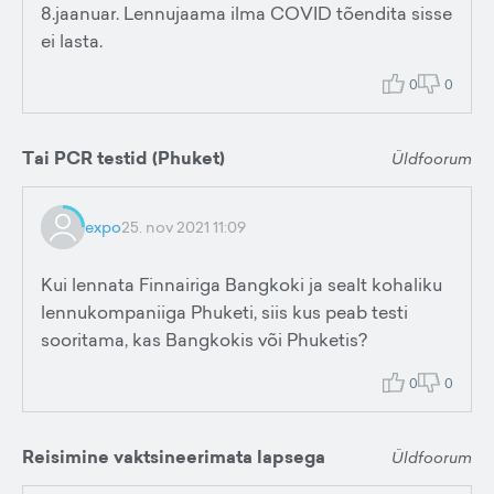
8.jaanuar. Lennujaama ilma COVID tõendita sisse
ei lasta.
0
0
Tai PCR testid (Phuket)
Üldfoorum
expo
25. nov 2021 11:09
Kui lennata Finnairiga Bangkoki ja sealt kohaliku
lennukompaniiga Phuketi, siis kus peab testi
sooritama, kas Bangkokis või Phuketis?
0
0
Reisimine vaktsineerimata lapsega
Üldfoorum