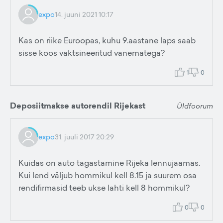
expo
14. juuni 2021 10:17
Kas on riike Euroopas, kuhu 9.aastane laps saab
sisse koos vaktsineeritud vanematega?
1
0
Deposiitmakse autorendil Rijekast
Üldfoorum
expo
31. juuli 2017 20:29
Kuidas on auto tagastamine Rijeka lennujaamas.
Kui lend väljub hommikul kell 8.15 ja suurem osa
rendifirmasid teeb ukse lahti kell 8 hommikul?
0
0