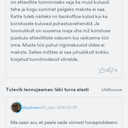
on ettevõtte toimimiseks vaja ka muid kulusid
teha ja kogu summat palgaks maksta ei saa.
Katta tuleb näiteks nii backoffice kulud kui ka
koristusele kuluvad puhastusvahendid. Ja
loomulikult on suurema maja ühe m2 koristuse
püsikulu ettevõttele odavam kui väiksema töö
oma. Musta töö puhul riigimaksusid üldse ei
maksta. Selles mõttes ei saa juhuslikult kokku
korjatud tunnihindasid võrrelda.
0
0
Tulevik lennujaamas: läbi turva alasti
Üldfoorum
daydream
22. jaan 2010 00:39
Ma saan aru, et peale seda viimast turvaprobleemi