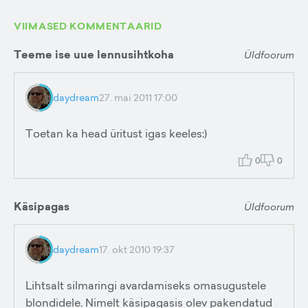
VIIMASED KOMMENTAARID
Teeme ise uue lennusihtkoha
Üldfoorum
daydream
27. mai 2011 17:00
Toetan ka head üritust igas keeles:)
0
0
Käsipagas
Üldfoorum
daydream
17. okt 2010 19:37
Lihtsalt silmaringi avardamiseks omasugustele
blondidele. Nimelt käsipagasis olev pakendatud