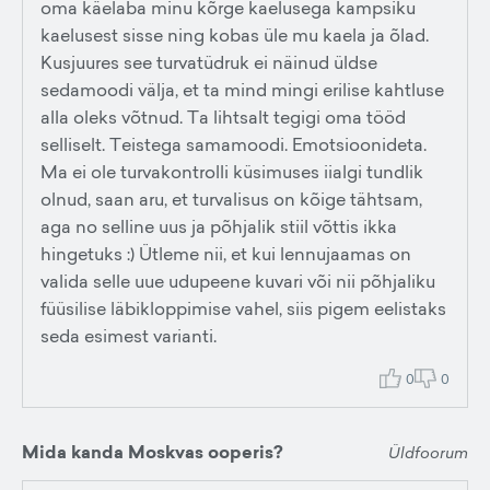
oma käelaba minu kõrge kaelusega kampsiku
kaelusest sisse ning kobas üle mu kaela ja õlad.
Kusjuures see turvatüdruk ei näinud üldse
sedamoodi välja, et ta mind mingi erilise kahtluse
alla oleks võtnud. Ta lihtsalt tegigi oma tööd
selliselt. Teistega samamoodi. Emotsioonideta.
Ma ei ole turvakontrolli küsimuses iialgi tundlik
olnud, saan aru, et turvalisus on kõige tähtsam,
aga no selline uus ja põhjalik stiil võttis ikka
hingetuks :) Ütleme nii, et kui lennujaamas on
valida selle uue udupeene kuvari või nii põhjaliku
füüsilise läbikloppimise vahel, siis pigem eelistaks
seda esimest varianti.
0
0
Mida kanda Moskvas ooperis?
Üldfoorum