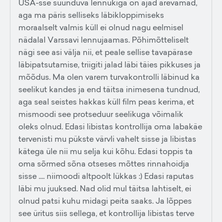
USA-sse suunduva lennukiga on ajad ärevamad,
aga ma päris selliseks läbikloppimiseks
moraalselt valmis küll ei olnud nagu eelmisel
nädalal Varssavi lennujaamas. Põhimõtteliselt
nägi see asi välja nii, et peale sellise tavapärase
läbipatsutamise, triigiti jalad läbi täies pikkuses ja
mõõdus. Ma olen varem turvakontrolli läbinud ka
seelikut kandes ja end täitsa inimesena tundnud,
aga seal seistes hakkas küll film peas kerima, et
mismoodi see protseduur seelikuga võimalik
oleks olnud. Edasi libistas kontrollija oma labakäe
tervenisti mu pükste värvli vahelt sisse ja libistas
kätega üle nii mu selja kui kõhu. Edasi toppis ta
oma sõrmed sõna otseses mõttes rinnahoidja
sisse .... niimoodi altpoolt lükkas :) Edasi raputas
läbi mu juuksed. Nad olid mul täitsa lahtiselt, ei
olnud patsi kuhu midagi peita saaks. Ja lõppes
see üritus siis sellega, et kontrollija libistas terve