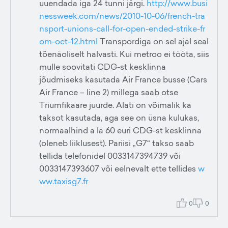
uuendada iga 24 tunni järgi.
http://www.busi
nessweek.com/news/2010-10-06/french-tra
nsport-unions-call-for-open-ended-strike-fr
om-oct-12.html
Transpordiga on sel ajal seal
tõenäoliselt halvasti. Kui metroo ei tööta, siis
mulle soovitati CDG-st kesklinna
jõudmiseks kasutada Air France busse (Cars
Air France – line 2) millega saab otse
Triumfikaare juurde. Alati on võimalik ka
taksot kasutada, aga see on üsna kulukas,
normaalhind a la 60 euri CDG-st kesklinna
(oleneb liiklusest). Pariisi „G7“ takso saab
tellida telefonidel 0033147394739 või
0033147393607 või eelnevalt ette tellides
w
ww.taxisg7.fr
0
0