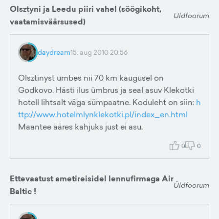
Olsztyni ja Leedu piiri vahel (söögikoht,
Üldfoorum
vaatamisväärsused)
daydream
15. aug 2010 20:56
Olsztinyst umbes nii 70 km kaugusel on
Godkovo. Hästi ilus ümbrus ja seal asuv Klekotki
hotell lihtsalt väga sümpaatne. Koduleht on siin:
h
ttp://www.hotelmlynklekotki.pl/index_en.html
Maantee ääres kahjuks just ei asu.
0
0
Ettevaatust ametireisidel lennufirmaga Air
Üldfoorum
Baltic !