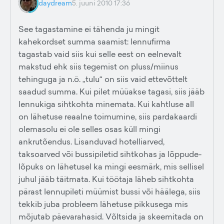
daydream
5. juuni 2010 17:36
See tagastamine ei tähenda ju mingit
kahekordset summa saamist: lennufirma
tagastab vaid siis kui selle eest on eelnevalt
makstud ehk siis tegemist on pluss/miinus
tehinguga ja n.ö. „tulu“ on siis vaid ettevõttelt
saadud summa. Kui pilet müüakse tagasi, siis jääb
lennukiga sihtkohta minemata. Kui kahtluse all
on lähetuse reaalne toimumine, siis pardakaardi
olemasolu ei ole selles osas küll mingi
ankrutõendus. Lisanduvad hotelliarved,
taksoarved või bussipiletid sihtkohas ja lõppude-
lõpuks on lähetusel ka mingi eesmärk, mis sellisel
juhul jääb täitmata. Kui töötaja läheb sihtkohta
pärast lennupileti müümist bussi või häälega, siis
tekkib juba probleem lähetuse pikkusega mis
mõjutab päevarahasid. Võltsida ja skeemitada on