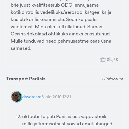
brie juust kvalifitseerub CDG lennujaama
kotikontrollis vedelikuks/aerosooliks/geeliks ja
kuulub konfiskeerimisele. Seda ka peale
vaidlemist. Mina olin küll üllatunud. Samas
Geisha šokolaad ohtlikuks aineks ei osutunud.
Mulle tunduvad need pehmusastme osas üsna
sarnased.
0
0
Transport Pariisis
Üldfoorum
daydream
8. okt 2010 12:31
oktoobril algab Pariisis uus vägev streik,
mille jätkamisotsust võivad ametiühingud