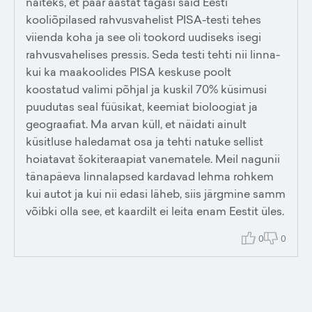
näiteks, et paar aastat tagasi said Eesti
kooliõpilased rahvusvahelist PISA-testi tehes
viienda koha ja see oli tookord uudiseks isegi
rahvusvahelises pressis. Seda testi tehti nii linna-
kui ka maakoolides PISA keskuse poolt
koostatud valimi põhjal ja kuskil 70% küsimusi
puudutas seal füüsikat, keemiat bioloogiat ja
geograafiat. Ma arvan küll, et näidati ainult
küsitluse haledamat osa ja tehti natuke sellist
hoiatavat šokiteraapiat vanematele. Meil nagunii
tänapäeva linnalapsed kardavad lehma rohkem
kui autot ja kui nii edasi läheb, siis järgmine samm
võibki olla see, et kaardilt ei leita enam Eestit üles.
0
0