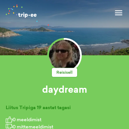
Reisisell
daydream
Liitus Tripiga
19 aastat tagasi
0
meeldimist
0
mittemeeldimist