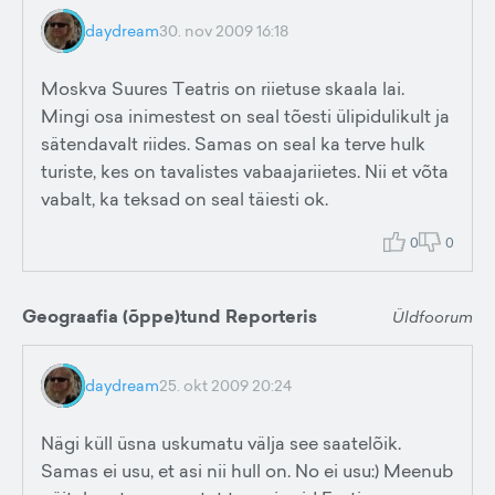
daydream
30. nov 2009 16:18
Moskva Suures Teatris on riietuse skaala lai.
Mingi osa inimestest on seal tõesti ülipidulikult ja
sätendavalt riides. Samas on seal ka terve hulk
turiste, kes on tavalistes vabaajariietes. Nii et võta
vabalt, ka teksad on seal täiesti ok.
0
0
Geograafia (õppe)tund Reporteris
Üldfoorum
daydream
25. okt 2009 20:24
Nägi küll üsna uskumatu välja see saatelõik.
Samas ei usu, et asi nii hull on. No ei usu:) Meenub