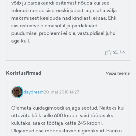
võib ju pardakaardi esitamist nõuda kui see
tuleneb nende sise-eeskirjadest, aga raha välja
maksmisest keelduda nad kindlasti ei saa. Ehk
siis ostuarve olemasolul ja pardakaardi
puudumisel probleemi ei ole, vastupidisel juhul
aga küll.
0
0
Koristusfirmad
Vaba teema
daydream
20. mai 2010 14:27
Olemata kuidagimoodi asjaga seotud. Näiteks kui
ettevõte kõik selle 600 krooni vaid töötasuks
kulutaks, saaks töötaja kätte 245 krooni.
Ülejäänud osa moodustavad riigimaksud. Paraku