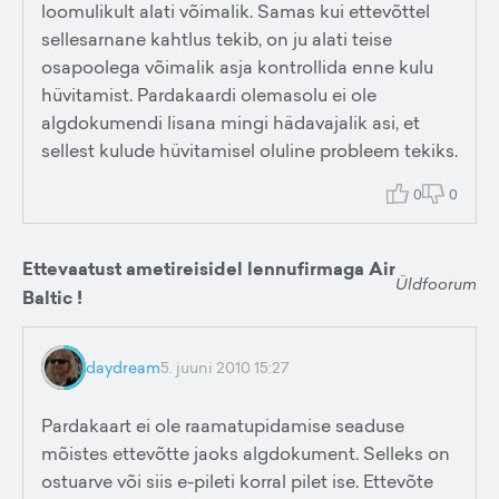
loomulikult alati võimalik. Samas kui ettevõttel
sellesarnane kahtlus tekib, on ju alati teise
osapoolega võimalik asja kontrollida enne kulu
hüvitamist. Pardakaardi olemasolu ei ole
algdokumendi lisana mingi hädavajalik asi, et
sellest kulude hüvitamisel oluline probleem tekiks.
0
0
Ettevaatust ametireisidel lennufirmaga Air
Üldfoorum
Baltic !
daydream
5. juuni 2010 15:27
Pardakaart ei ole raamatupidamise seaduse
mõistes ettevõtte jaoks algdokument. Selleks on
ostuarve või siis e-pileti korral pilet ise. Ettevõte