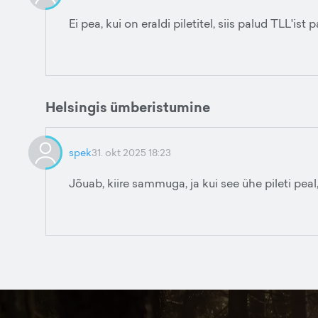
Ei pea, kui on eraldi piletitel, siis palud TLL'is
Helsingis ümberistumine
spek
31. okt 2025 18:23
Jõuab, kiire sammuga, ja kui see ühe pileti peal, 