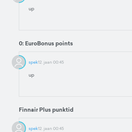
up
0: EuroBonus points
spek
12. jaan 00:45
up
Finnair Plus punktid
spek
12. jaan 00:45