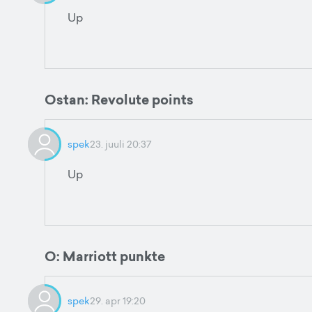
Up
Ostan: Revolute points
spek
23. juuli 20:37
Up
O: Marriott punkte
spek
29. apr 19:20