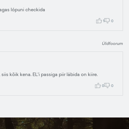
t pagas lópuni checkida
1
0
Üldfoorum
siis kõik kena. EL'i passiga piir läbida on kiire.
0
0