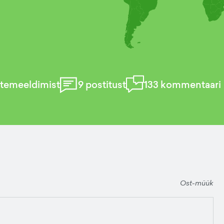
temeeldimist
9
postitust
133
kommentaari
Ost-müük