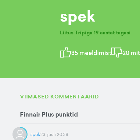
spek
Liitus Tripiga
19 aastat tagasi
35
meeldimist
20
mit
VIIMASED KOMMENTAARID
Finnair Plus punktid
spek
23. juuli 20:38