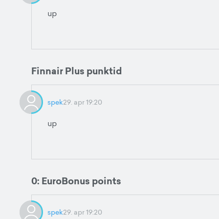
up
Finnair Plus punktid
spek
29. apr 19:20
up
0: EuroBonus points
spek
29. apr 19:20