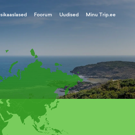
Minu Trip.ee
isikaaslased
Foorum
Uudised