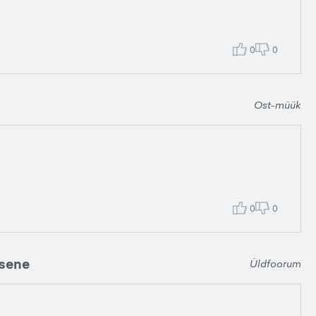
0
0
Ost-müük
0
0
isene
Üldfoorum