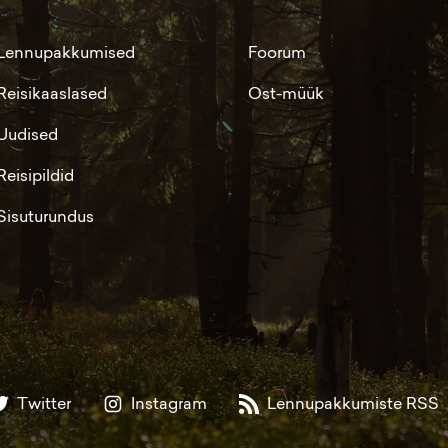
Lennupakkumised
Foorum
Reisikaaslased
Ost-müük
Uudised
Reisipildid
Sisuturundus
Twitter
Instagram
Lennupakkumiste RSS