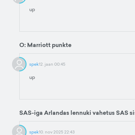
up
O: Marriott punkte
spek
12. jaan 00:45
up
SAS-iga Arlandas lennuki vahetus SAS s
spek
10. nov 2025 22:43