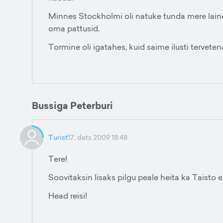
Minnes Stockholmi oli natuke tunda mere lainet
oma pattusid.
Tormine oli igatahes, kuid saime ilusti tervetena 
Bussiga Peterburi
Turist
17. dets 2009 18:48
Tere!
Soovitaksin lisaks pilgu peale heita ka Taisto 
Head reisi!