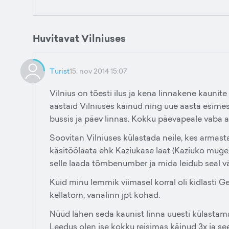
Huvitavat Vilniuses
Turist
15. nov 2014 15:07
Vilnius on tõesti ilus ja kena linnakene kaunit
aastaid Vilniuses käinud ning uue aasta esimese
bussis ja päev linnas. Kokku päevapeale vaba ae
Soovitan Vilniuses külastada neile, kes armast
käsitöölaata ehk Kaziukase laat (Kaziuko muge
selle laada tõmbenumber ja mida leidub seal vä
Kuid minu lemmik viimasel korral oli kidlasti 
kellatorn, vanalinn jpt kohad.
Nüüd lähen seda kaunist linna uuesti külastama
Leedus olen ise kokku reisimas käinud 3x ja see