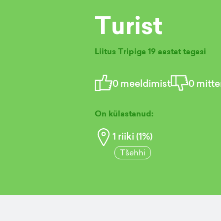
Turist
Liitus Tripiga
19 aastat tagasi
0
meeldimist
0
mitte
On külastanud:
1
riiki (
1
%)
Tšehhi