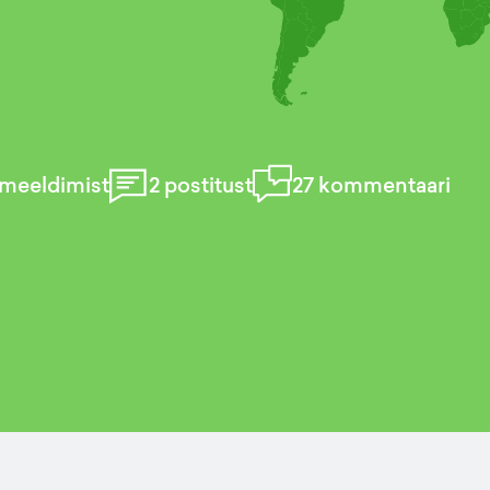
meeldimist
2
postitust
27
kommentaari