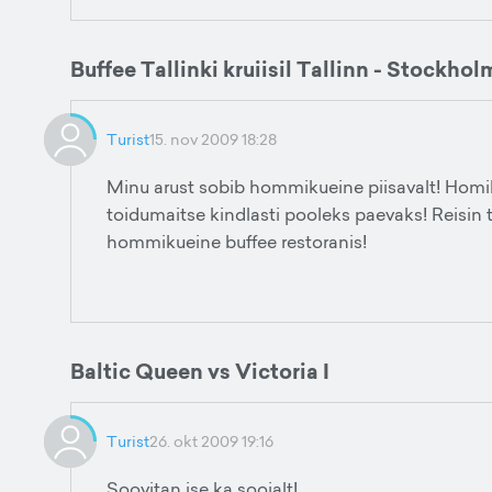
Buffee Tallinki kruiisil Tallinn - Stockhol
Turist
15. nov 2009 18:28
Minu arust sobib hommikueine piisavalt! Homik
toidumaitse kindlasti pooleks paevaks! Reisin 
hommikueine buffee restoranis!
Baltic Queen vs Victoria I
Turist
26. okt 2009 19:16
Soovitan ise ka soojalt!