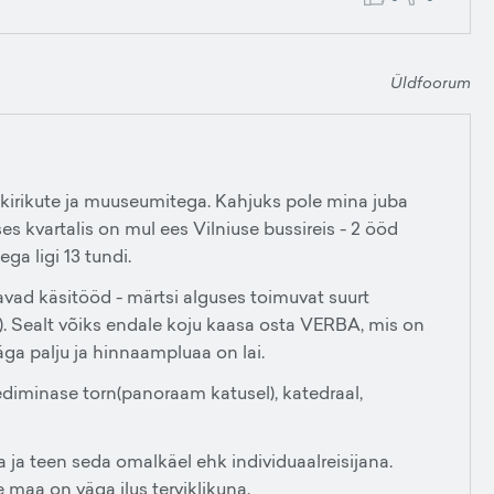
Üldfoorum
e kirikute ja muuseumitega. Kahjuks pole mina juba
s kvartalis on mul ees Vilniuse bussireis - 2 ööd
ga ligi 13 tundi.
avad käsitööd - märtsi alguses toimuvat suurt
). Sealt võiks endale koju kaasa osta VERBA, mis on
ga palju ja hinnaampluaa on lai.
Gediminase torn(panoraam katusel), katedraal,
 ja teen seda omalkäel ehk individuaalreisijana.
 maa on väga ilus terviklikuna.