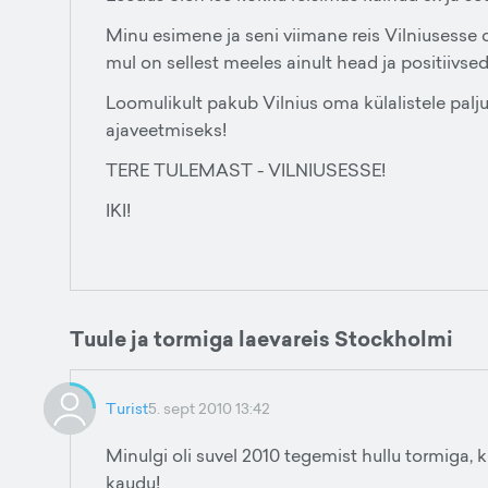
Minu esimene ja seni viimane reis Vilniusesse o
mul on sellest meeles ainult head ja positiivse
Loomulikult pakub Vilnius oma külalistele palju
ajaveetmiseks!
TERE TULEMAST - VILNIUSESSE!
IKI!
Tuule ja tormiga laevareis Stockholmi
Turist
5. sept 2010 13:42
Minulgi oli suvel 2010 tegemist hullu tormiga, 
kaudu!