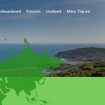
Minu Trip.ee
isikaaslased
Foorum
Uudised