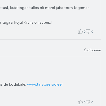
ust, kuid tagasitulles oli merel juba torm tegemas
tagasi koju! Kruiis oli super...!
0
0
Üldfoorum
eiside kodukale:
www.taistoreisid.ee
!
0
0