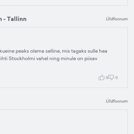
m - Tallinn
Üldfoorum
ueine peaks olema selline, mis tagaks sulle hea
tihti Stockholmi vahel ning minule on piisav
0
0
Üldfoorum