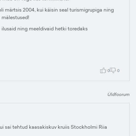
li märtsis 2004, kui käisin seal turismigrupiga ning
d mälestused!
 ilusaid ning meeldivaid hetki toredaks
0
0
Üldfoorum
kui sai tehtud kaasakiskuv kruiis Stockholmi Riia