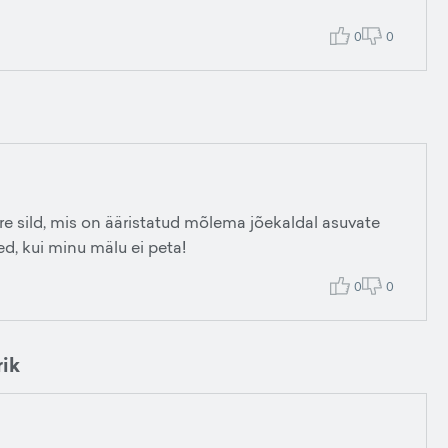
0
0
re sild, mis on ääristatud mõlema jõekaldal asuvate
, kui minu mälu ei peta!
0
0
ik