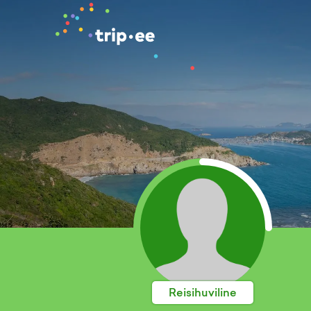
Reisihuviline