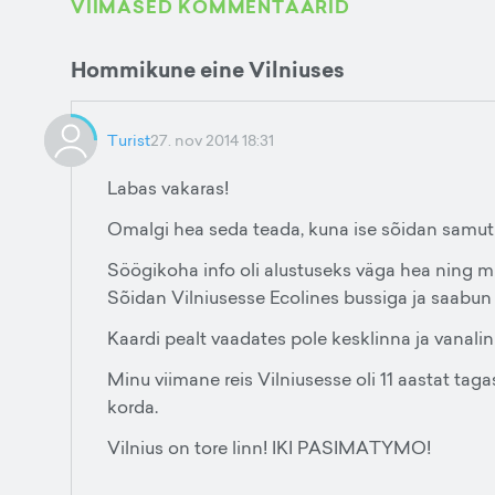
VIIMASED KOMMENTAARID
Hommikune eine Vilniuses
Turist
27. nov 2014 18:31
Labas vakaras!
Omalgi hea seda teada, kuna ise sõidan samuti 
Söögikoha info oli alustuseks väga hea ning min
Sõidan Vilniusesse Ecolines bussiga ja saabun 
Kaardi pealt vaadates pole kesklinna ja vanalin
Minu viimane reis Vilniusesse oli 11 aastat taga
korda.
Vilnius on tore linn! IKI PASIMATYMO!