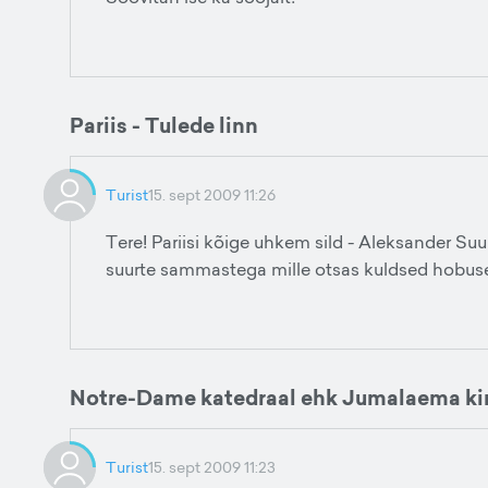
Pariis - Tulede linn
Turist
15. sept 2009 11:26
Tere! Pariisi kõige uhkem sild - Aleksander Suu
suurte sammastega mille otsas kuldsed hobused
Notre-Dame katedraal ehk Jumalaema kir
Turist
15. sept 2009 11:23