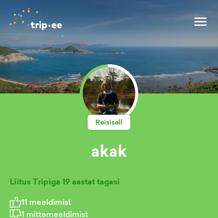
Reisisell
akak
Liitus Tripiga
19 aastat tagasi
11
meeldimist
1
mittemeeldimist