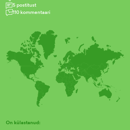
5
postitust
110
kommentaari
On külastanud: