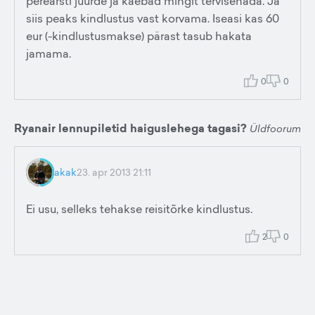
perearsti juurde ja kaebad mingit tervisehäda. Ja
siis peaks kindlustus vast korvama. Iseasi kas 60
eur (-kindlustusmakse) pärast tasub hakata
jamama.
0
0
Ryanair lennupiletid haiguslehega tagasi?
Üldfoorum
akak
23. apr 2013 21:11
Ei usu, selleks tehakse reisitõrke kindlustus.
2
0