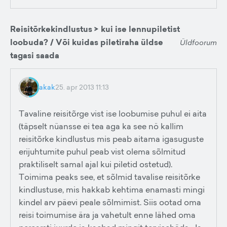
Reisitõrkekindlustus > kui ise lennupiletist
loobuda? / Või kuidas piletiraha üldse
Üldfoorum
tagasi saada
akak
25. apr 2013 11:13
Tavaline reisitõrge vist ise loobumise puhul ei aita
(täpselt nüansse ei tea aga ka see nö kallim
reisitõrke kindlustus mis peab aitama igasuguste
erijuhtumite puhul peab vist olema sõlmitud
praktiliselt samal ajal kui piletid ostetud).
Toimima peaks see, et sõlmid tavalise reisitõrke
kindlustuse, mis hakkab kehtima enamasti mingi
kindel arv päevi peale sõlmimist. Siis ootad oma
reisi toimumise ära ja vahetult enne lähed oma