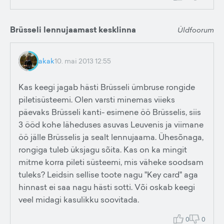
Brüsseli lennujaamast kesklinna
Üldfoorum
akak
10. mai 2013 12:55
Kas keegi jagab hästi Brüsseli ümbruse rongide
piletisüsteemi. Olen varsti minemas viieks
päevaks Brüsseli kanti- esimene öö Brüsselis, siis
3 ööd kohe läheduses asuvas Leuvenis ja viimane
öö jälle Brüsselis ja sealt lennujaama. Ühesõnaga,
rongiga tuleb üksjagu sõita. Kas on ka mingit
mitme korra pileti süsteemi, mis väheke soodsam
tuleks? Leidsin sellise toote nagu "Key card" aga
hinnast ei saa nagu hästi sotti. Või oskab keegi
veel midagi kasulikku soovitada.
0
0