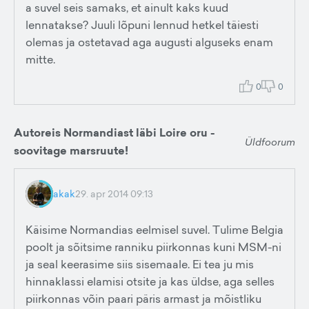
a suvel seis samaks, et ainult kaks kuud
lennatakse? Juuli lõpuni lennud hetkel täiesti
olemas ja ostetavad aga augusti alguseks enam
mitte.
0
0
Autoreis Normandiast läbi Loire oru -
Üldfoorum
soovitage marsruute!
akak
29. apr 2014 09:13
Käisime Normandias eelmisel suvel. Tulime Belgia
poolt ja sõitsime ranniku piirkonnas kuni MSM-ni
ja seal keerasime siis sisemaale. Ei tea ju mis
hinnaklassi elamisi otsite ja kas üldse, aga selles
piirkonnas võin paari päris armast ja mõistliku