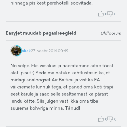
hinnaga pisikest perehotelli soovitada.
0
0
Easyjet muudab pagasireegleid
Üldfoorum
akak
27. veebr 2014 00:49
No selge. Eks viisakus ja naeratamine aitab tõesti
alati pisut :) Seda ma natuke kahtlustasin ka, et
midagi analoogset Air Balticu ja vist ka EA
väiksemate lunnukitega, et paned oma koti trapi
eest kärule ja saad selle sealtsamast ka pärast
lendu kätte. Siis julgen vast ikka oma tiba
suurema kohvriga minna. Tänud!
0
0