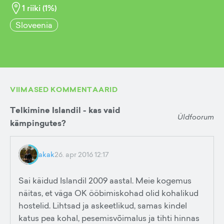
1
riiki (
1
%)
Sloveenia
VIIMASED KOMMENTAARID
Telkimine Islandil - kas vaid
Üldfoorum
kämpingutes?
akak
26. apr 2016 12:17
Sai käidud Islandil 2009 aastal. Meie kogemus
näitas, et väga OK ööbimiskohad olid kohalikud
hostelid. Lihtsad ja askeetlikud, samas kindel
katus pea kohal, pesemisvõimalus ja tihti hinnas