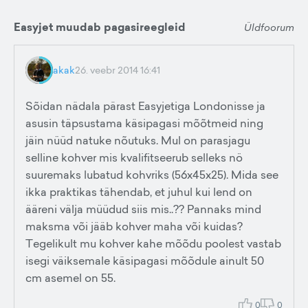
Easyjet muudab pagasireegleid
Üldfoorum
akak
26. veebr 2014 16:41
Sõidan nädala pärast Easyjetiga Londonisse ja
asusin täpsustama käsipagasi mõõtmeid ning
jäin nüüd natuke nõutuks. Mul on parasjagu
selline kohver mis kvalifitseerub selleks nö
suuremaks lubatud kohvriks (56x45x25). Mida see
ikka praktikas tähendab, et juhul kui lend on
ääreni välja müüdud siis mis..?? Pannaks mind
maksma või jääb kohver maha või kuidas?
Tegelikult mu kohver kahe mõõdu poolest vastab
isegi väiksemale käsipagasi mõõdule ainult 50
cm asemel on 55.
0
0