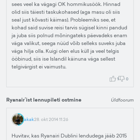
sees veel ka vägagi OK hommikusöök. Hinnad
olid siis täiesti taskukohased (aga masu oli siis
seal just kõvasti käimas). Probleemiks see, et
kohad said suvise reisi tarvis sügisel kinni pandud
ja juba siis polnud mõningateks päevadeks enam
väga valikut, seega nüüd võib selleks suveks juba
väga hilja olla. Kuigi olen elus küll ja veel telgis
ööbinud, siis ise Islandil käinuna väga sellest
telgivärgist ei vaimustu.
1
0
Ryanair´ist lennupileti ostmine
Üldfoorum
akak
28. okt 2014 11:26
Huvitav, kas Ryanairi Dublini lendudega jääb 2015