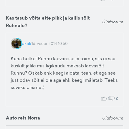
Kas tasub võtta ette pikk ja kallis sõit
Üldfoorum
Ruhnule?
akak
16. veebr 2014 10:50
Kuna hetkel Ruhnu laevareise ei toimu, siis ei saa
kuskilt jälile mis ligikaudu maksab laevasõit
Ruhnu? Oskab ehk keegi aidata, tean, et ega see
just odav sõit ei ole aga ehk keegi mäletab. Teeks
suveks plaane :)
1
0
Auto reis Norra
Üldfoorum