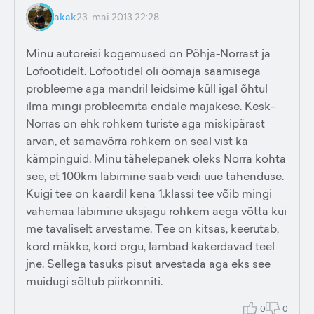
akak
23. mai 2013 22:28
Minu autoreisi kogemused on Põhja-Norrast ja
Lofootidelt. Lofootidel oli öömaja saamisega
probleeme aga mandril leidsime küll igal õhtul
ilma mingi probleemita endale majakese. Kesk-
Norras on ehk rohkem turiste aga miskipärast
arvan, et samavõrra rohkem on seal vist ka
kämpinguid. Minu tähelepanek oleks Norra kohta
see, et 100km läbimine saab veidi uue tähenduse.
Kuigi tee on kaardil kena 1.klassi tee võib mingi
vahemaa läbimine üksjagu rohkem aega võtta kui
me tavaliselt arvestame. Tee on kitsas, keerutab,
kord mäkke, kord orgu, lambad kakerdavad teel
jne. Sellega tasuks pisut arvestada aga eks see
muidugi sõltub piirkonniti.
0
0