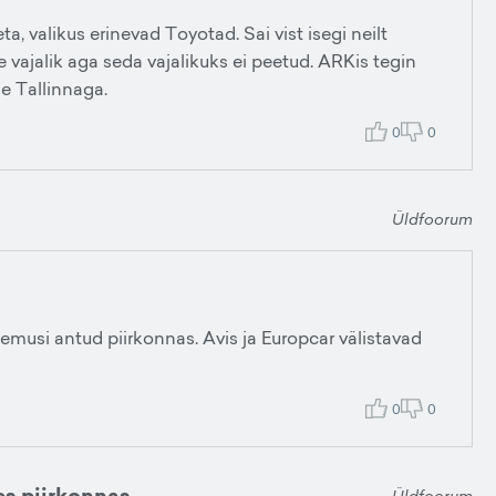
a, valikus erinevad Toyotad. Sai vist isegi neilt
e vajalik aga seda vajalikuks ei peetud. ARKis tegin
ne Tallinnaga.
0
0
Üldfoorum
musi antud piirkonnas. Avis ja Europcar välistavad
0
0
Üldfoorum