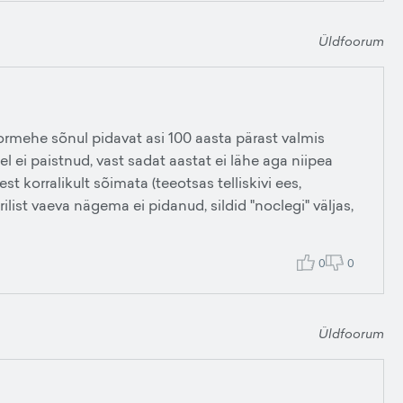
Üldfoorum
rmehe sõnul pidavat asi 100 aasta pärast valmis
el ei paistnud, vast sadat aastat ei lähe aga niipea
st korralikult sõimata (teeotsas telliskivi ees,
list vaeva nägema ei pidanud, sildid "noclegi" väljas,
0
0
Üldfoorum