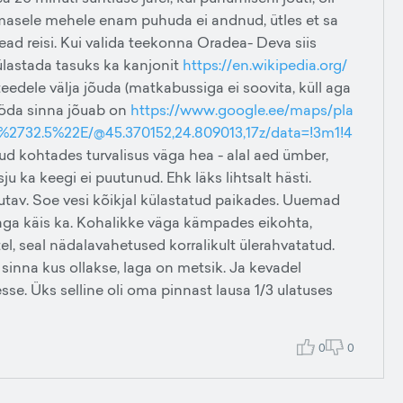
Viimasele mehele enam puhuda ei andnud, ütles et sa
head reisi. Kui valida teekonna Oradea- Deva siis
Külastada tasuks ka kanjonit
https://en.wikipedia.org/
edele välja jõuda (matkabussiga ei soovita, küll aga
mööda sinna jõuab on
https://www.google.ee/maps/pla
2.5%22E/@45.370152,24.809013,17z/data=!3m1!4
d kohtades turvalisus väga hea - alal aed ümber,
u ka keegi ei puutunud. Ehk läks lihtsalt hästi.
tav. Soe vesi kõikjal külastatud paikades. Uuemad
 aga käis ka. Kohalikke väga kämpades eikohta,
el, seal nädalavahetused korralikult ülerahvatatud.
 sinna kus ollakse, laga on metsik. Ja kevadel
se. Üks selline oli oma pinnast lausa 1/3 ulatuses
0
0