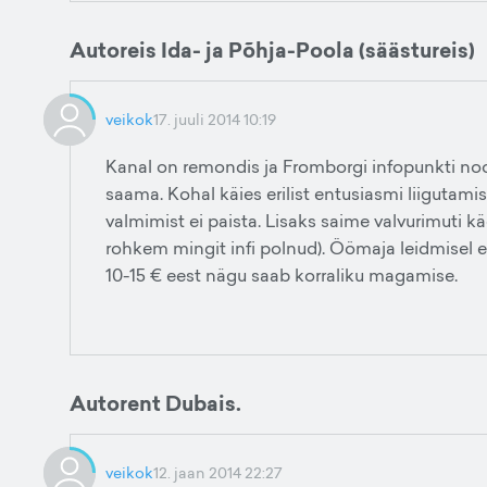
Autoreis Ida- ja Põhja-Poola (säästureis)
veikok
17. juuli 2014 10:19
Kanal on remondis ja Fromborgi infopunkti noo
saama. Kohal käies erilist entusiasmi liigutamis
valmimist ei paista. Lisaks saime valvurimuti käe
rohkem mingit infi polnud). Öömaja leidmisel eri
10-15 € eest nägu saab korraliku magamise.
Autorent Dubais.
veikok
12. jaan 2014 22:27