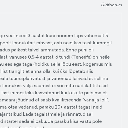
Üldfoorum
e veel need 3 aastat kuni noorem laps vähemalt 5
oolt lennukitäit rahvast, eriti neid kas teist kummgil
jadus päikest talvel ammutada. Enne pühi oli
 last, vanuses 0,5-4 aastat. 6 tundi (Tenerife) on neile
minu ees ega taga (hoidku selle lõbu eest, kogemus mis
list tranglit et anna olla, kui üks lõpetab siis
eale tuumaplahvatust ja vanemad leiavad et selline
 lennukist välja saamist ei või mitu nädalat tittesid
last inimesteks kasvatanud kui kukute pritsima et
aani jõudnud et saab kvalifitseerida "vana ja loll".
ilma otsa vedanud, paraku 20+ aastat tagasi neid
ajantsikud Lada tagaistmele ja rännatud sai
d starter seda ei paku. Ja paraku kisa vastu pole