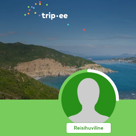
Reisihuviline