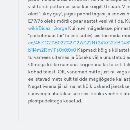
vist tondi pettumus suur kui kõigilt 0 saadi. 
oled "lukcy guy", jagas paprid tagasi ja soovis 
E79/76 oleks mõitlik paar aastat veel vältida. 
wiki/Bicaz_Gorge
Kui huvi mägedesse, pinnaste
"parketimaastur" täiesti sobiv) siis tee mida 
ce/45%C2%B022%2712.6%22N+24%C2%B048%273
b1!4m2!3m1!1s0x0:0x0
Käpmad: kõigis külastatu
turvamees uitamas ja ööseks välja unustatud asj
Olmega kõike näinuna-kogenuna ka täiesti talu
kohad täiesti OK, vanemad mitte just nii väga
eelistavad metsikult telkida mägijõgede kallast
Negatiivsena jäi silma, et kõik pakend jäetakse
suurveega uhutakse see siis lõpuks veehoidlates
plastpudelitega keaetud.