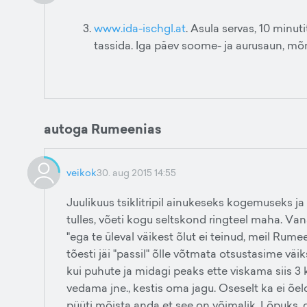
www.ida-ischgl.at
. Asula servas, 10 minutit
tassida. Iga päev soome- ja aurusaun, m
autoga Rumeenias
veikok
30. aug 2015 14:55
Juulikuus tsiklitripil ainukeseks kogemuseks ja
tulles, võeti kogu seltskond ringteel maha. Va
"ega te üleval väikest õlut ei teinud, meil Rume
tõesti jäi "passil" õlle võtmata otsustasime vä
kui puhute ja midagi peaks ette viskama siis 3
vedama jne., kestis oma jagu. Oseselt ka ei õel
püüti mõista anda et see on võimalik. Lõpuks, ca