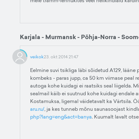
meie tramm-lennukites veel helikindlaid kardin
Karjala - Murmansk - Põhja-Norra - Soom
veikok
23. okt 2014 21:47
Eelmine suvi tsikliga läbi sõidetud A129, lää
kombeks - paras jupp, ca 50 km viimase peal reno
autoga kohe kuidagi ei raatsiks seal liigelda. 
sealmail käib ei suutnud kohe kuidagi endale ar
Kostamuksa, ligemal väidetavalt ka Värtsila. Öö
aru.ru/
, ja kes tunneb mõnu saunasoojast kindl
php?lang=eng&act=banya
. Kuumalt lavalt ots