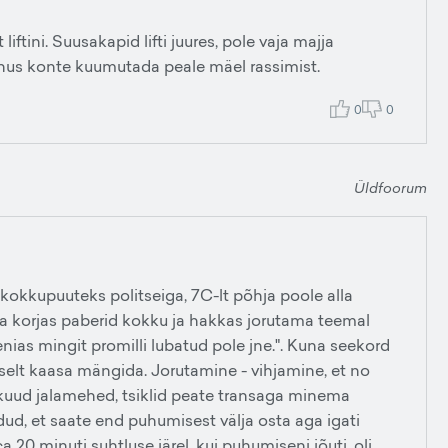
 liftini. Suusakapid lifti juures, pole vaja majja
õnus konte kuumutada peale mäel rassimist.
0
0
Üldfoorum
 kokkupuuteks politseiga, 7C-lt põhja poole alla
na korjas paberid kokku ja hakkas jorutama teemal
enias mingit promilli lubatud pole jne.". Kuna seekord
ikselt kaasa mängida. Jorutamine - vihjamine, et no
 kuud jalamehed, tsiklid peate transaga minema
dud, et saate end puhumisest välja osta aga igati
 20 minuti suhtluse järel, kui puhumiseni jõuti, oli