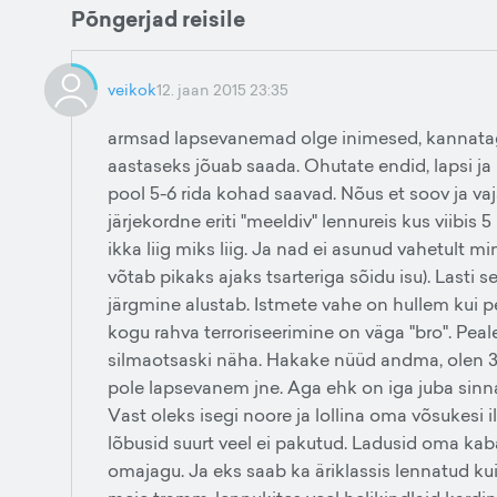
Põngerjad reisile
veikok
12. jaan 2015 23:35
armsad lapsevanemad olge inimesed, kannatag
aastaseks jõuab saada. Ohutate endid, lapsi ja p
pool 5-6 rida kohad saavad. Nõus et soov ja va
järjekordne eriti "meeldiv" lennureis kus viibis 5
ikka liig miks liig. Ja nad ei asunud vahetult 
võtab pikaks ajaks tsarteriga sõidu isu). Lasti sel
järgmine alustab. Istmete vahe on hullem kui p
kogu rahva terroriseerimine on väga "bro". Peale
silmaotsaski näha. Hakake nüüd andma, olen 3 
pole lapsevanem jne. Aga ehk on iga juba sinnam
Vast oleks isegi noore ja lollina oma võsukesi 
lõbusid suurt veel ei pakutud. Ladusid oma kab
omajagu. Ja eks saab ka äriklassis lennatud kui