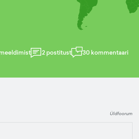
meeldimist
2
postitust
30
kommentaari
Üldfoorum