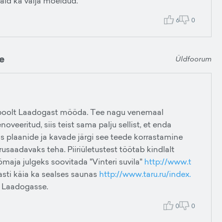
aid ka välja mõeldud.
6
0
e
Üldfoorum
ne poolt Laadogast mööda. Tee nagu venemaal
veeritud, siis teist sama palju sellist, et enda
Mis plaanide ja kavade järgi see teede korrastamine
usaadavaks teha. Piiriületustest töötab kindlalt
maja julgeks soovitada "Vinteri suvila"
http://www.t
asti käia ka sealses saunas
http://www.taru.ru/index.
e Laadogasse.
0
0