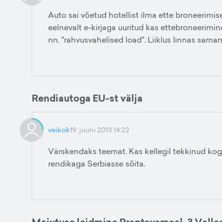
Auto sai võetud hotellist ilma ette broneerimiset
eelnevalt e-kirjaga uuritud kas ettebroneerimin
nn. "rahvusvahelised load". Liiklus linnas sarna
Rendiautoga EU-st välja
veikok
19. juuni 2013 14:22
Värskendaks teemat. Kas kellegil tekkinud koge
rendikaga Serbiasse sõita.