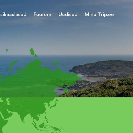
Minu Trip.ee
isikaaslased
Foorum
Uudised