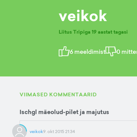
veikok
Liitus Tripiga
19 aastat tagasi
6
meeldimist
0
mitte
VIIMASED KOMMENTAARID
Ischgl mäeolud-pilet ja majutus
veikok
9. okt 2015 21:34