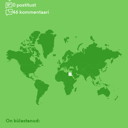
0
postitust
46
kommentaari
On külastanud: