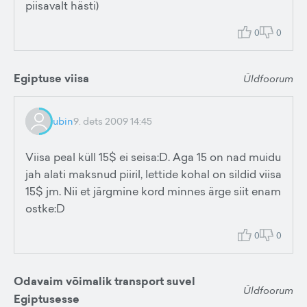
piisavalt hästi)
0
0
Egiptuse viisa
Üldfoorum
ubin
9. dets 2009 14:45
Viisa peal küll 15$ ei seisa:D. Aga 15 on nad muidu
jah alati maksnud piiril, lettide kohal on sildid viisa
15$ jm. Nii et järgmine kord minnes ärge siit enam
ostke:D
0
0
Odavaim võimalik transport suvel
Üldfoorum
Egiptusesse