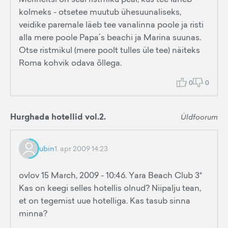
kolmeks - otsetee muutub ühesuunaliseks,
veidike paremale läeb tee vanalinna poole ja risti
alla mere poole Papa´s beachi ja Marina suunas.
Otse ristmikul (mere poolt tulles üle tee) näiteks
Roma kohvik odava õllega.
0
0
Hurghada hotellid vol.2.
Üldfoorum
ubin
1. apr 2009 14:23
ovlov 15 March, 2009 - 10:46. Yara Beach Club 3*
Kas on keegi selles hotellis olnud? Niipalju tean,
et on tegemist uue hotelliga. Kas tasub sinna
minna?