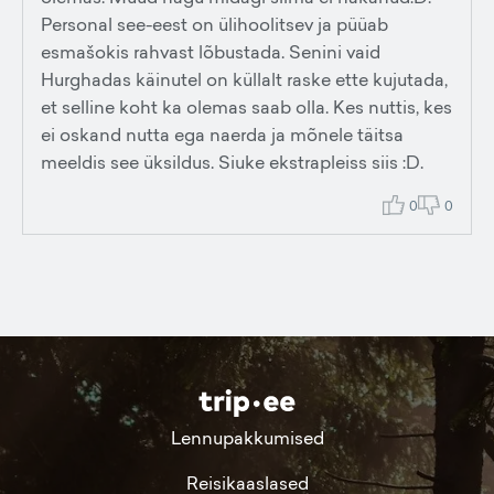
Personal see-eest on ülihoolitsev ja püüab
esmašokis rahvast lõbustada. Senini vaid
Hurghadas käinutel on küllalt raske ette kujutada,
et selline koht ka olemas saab olla. Kes nuttis, kes
ei oskand nutta ega naerda ja mõnele täitsa
meeldis see üksildus. Siuke ekstrapleiss siis :D.
0
0
Lennupakkumised
Reisikaaslased