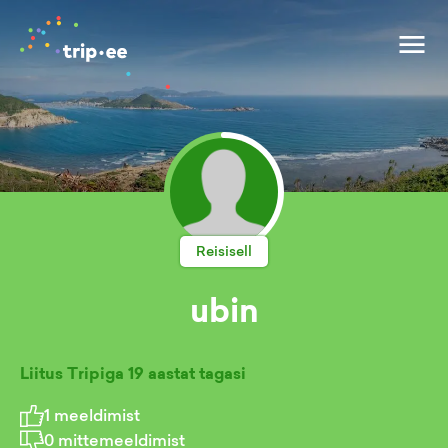
Reisisell
ubin
Liitus Tripiga
19 aastat tagasi
1
meeldimist
0
mittemeeldimist