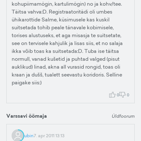
kohupiimamögin, kartulimögin) no ja kohv/tee.
Täitsa vahva:D. Registraatoritädi oli umbes
ühikarottide Salme, küsimusele kas kuskil
suitsetada tohib peale tänavale kobimisele,
torises alustuseks, et aga misasja te suitsetate,
see on tervisele kahjulik ja lisas siis, et no salaja
ikka võib toas ka suitsetada:D. Tuba ise täitsa
normull, vanad kušetid ja puhtad valged (pisut
auklikud) linad, akna all vurasid rongid, toas oli
kraan ja dušš, tualett seevastu koridoris. Selline
paigake siis:)
0
0
Varssavi öömaja
Üldfoorum
ubin
7. apr 2011 13:13