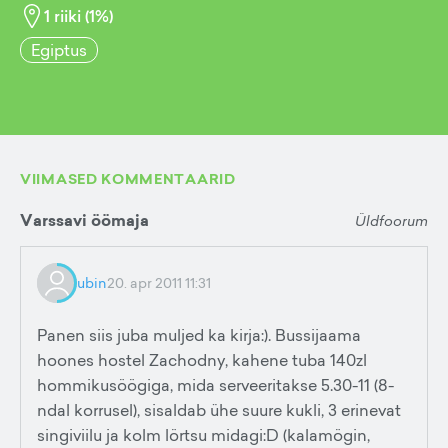
1
riiki (
1
%)
Egiptus
VIIMASED KOMMENTAARID
Varssavi öömaja
Üldfoorum
ubin
20. apr 2011 11:31
Panen siis juba muljed ka kirja:). Bussijaama
hoones hostel Zachodny, kahene tuba 140zl
hommikusöögiga, mida serveeritakse 5.30-11 (8-
ndal korrusel), sisaldab ühe suure kukli, 3 erinevat
singiviilu ja kolm lörtsu midagi:D (kalamögin,