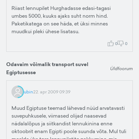
Riiast lennupilet Hurghadasse edasi-tagasi
umbes 5000, kuuks ajaks suht norm hind.
Paketikatega on see häda, et üksi minnes
muudkui pleki ühese lisatasu.
0
0
Odavaim võimalik transport suvel
Üldfoorum
Egiptusesse
ubin
22. apr 2009 09:39
Muud Egiptuse teemad lähevad nüüd arvatavasti
suvepuhkusele, viimased olijad naasevad
nädalalõpus ja siitkandist lennukinina enne
oktoobrit enam Egipti poole suunda võta. Mul tuli