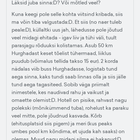
Läksid juba sinna:D? Või mõtled veel?
Kuna keegi pole selle kohta viitsind kribada, siis
ma võin tiba valgustada:D. Et siis (no naer tuleb
peale:D), küllaltki uus jah, lähedusse pole jõutud
veel midagi ehitada - igav liiv ja tühi väli, tuult
parasjagu rõduuksi kolistamas. Asub 50 km
Hurghadast keset tõelist tühermaad, liiklus
puudub (võimalus tellida takso 15 eur). 2 korda
nädalas viib buss Hurghadasse, logistab tund
aega sinna, kaks tundi saab linnas olla ja siis jälle
tund aega tagasiteed. Sobib väga priimalt
inimestele, kes naudivad rahu ja vaikust ja
omaette olemist:D. Hotell on pisike, rahvast nagu
polekski (mõnikümmend tuba), rohelust ka paraku
veel mitte, pole jõudnud kasvada. Kõrb
(ehitusplatsid siis pigem) ja meri (kus peaks
umbes pool km kõndima, et ujuda kah saaks) on
olemas. Muud nagu midagi silma ei hakanud:D.