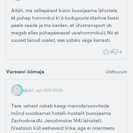
Aitäh, ma sellepärast küsin bussijaama lähistele,
et pühap hommikul kl 6 kodupoole startiva bussi
peale saada ja ma kardan, et ühistransport vb
magab alles pühapäevasel varahommikul:). Nii et
suured tänud uvale:), see sobiks väga kenasti.
0
0
Varssavi öömaja
Üldfoorum
ubin
7. apr 2011 09:35
Tere, vahest oskab keegi mainida/soovitada
mõnd soodsamat hotelli-hostelit bussijaama
Zachodnia (Al. Jerozlimskie 144) lähistel:).
(Vaatasin küll eelnevaid linke, aga ei orienteeru