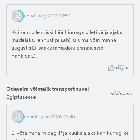
ubin
11. aug 2009 08:50
Kui sa mulle miski hää hinnaga pileti välja ajaks
(nädalaks, lennust piisab), siis ma võin minna
augustis:D, saaks ramadani erimaiuseid
hankida:D.
0
0
Odavaim võimalik transport suvel
Üldfoorum
Egiptusesse
ubin
30. juuni 2009 08:40
Ei võta mina midagi:P ja kuuks ajaks kah kuhugi ei