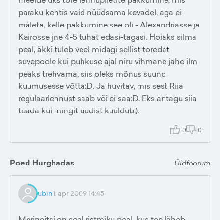
meelde üks tore lennupiletite pakkumine, mis
paraku kehtis vaid nüüdsama kevadel, aga ei
mäleta, kelle pakkumine see oli - Alexandriasse ja
Kairosse jne 4-5 tuhat edasi-tagasi. Hoiaks silma
peal, äkki tuleb veel midagi sellist toredat
suvepoole kui puhkuse ajal niru vihmane jahe ilm
peaks trehvama, siis oleks mõnus suund
kuumusesse võtta:D. Ja huvitav, mis sest Riia
regulaarlennust saab või ei saa:D. Eks antagu siia
teada kui mingit uudist kuuldub;).
0
0
Poed Hurghadas
Üldfoorum
ubin
1. apr 2009 14:45
Merineitsi on seal ristmiku peal, kus tee läheb