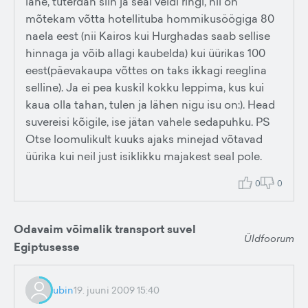
lähe, tuterdan siin ja seal veidi ringi, nii on
mõtekam võtta hotellituba hommikusöögiga 80
naela eest (nii Kairos kui Hurghadas saab sellise
hinnaga ja võib allagi kaubelda) kui üürikas 100
eest(päevakaupa võttes on taks ikkagi reeglina
selline). Ja ei pea kuskil kokku leppima, kus kui
kaua olla tahan, tulen ja lähen nigu isu on:). Head
suvereisi kõigile, ise jätan vahele sedapuhku. PS
Otse loomulikult kuuks ajaks minejad võtavad
üürika kui neil just isiklikku majakest seal pole.
0
0
Odavaim võimalik transport suvel
Üldfoorum
Egiptusesse
ubin
19. juuni 2009 15:40