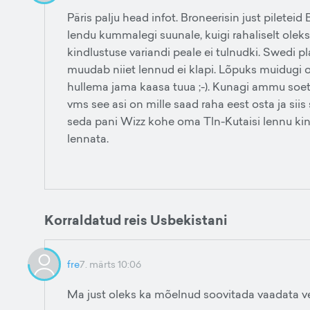
Päris palju head infot. Broneerisin just pileteid
lendu kummalegi suunale, kuigi rahaliselt oleks 
kindlustuse variandi peale ei tulnudki. Swedi 
muudab niiet lennud ei klapi. Lõpuks muidugi os
hullema jama kaasa tuua ;-). Kunagi ammu soeta
vms see asi on mille saad raha eest osta ja siis 
seda pani Wizz kohe oma Tln-Kutaisi lennu kinn
lennata.
Korraldatud reis Usbekistani
fre
7. märts 10:06
Ma just oleks ka mõelnud soovitada vaadata 