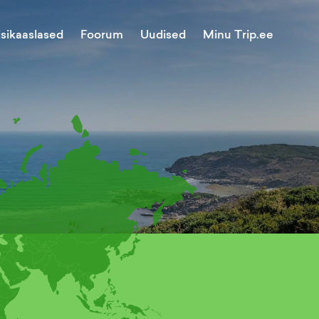
Minu Trip.ee
isikaaslased
Foorum
Uudised