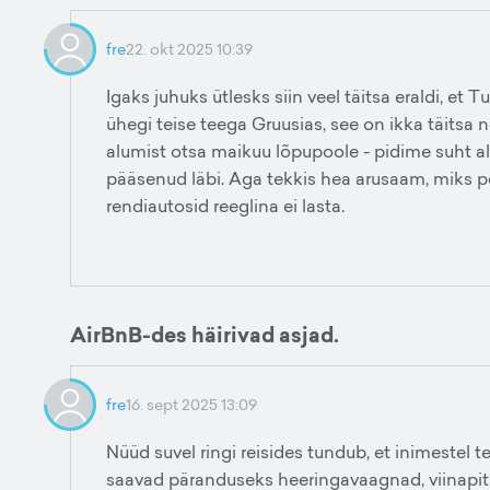
fre
22. okt 2025 10:39
Igaks juhuks ütlesks siin veel täitsa eraldi, et 
ühegi teise teega Gruusias, see on ikka täitsa n
alumist otsa maikuu lõpupoole - pidime suht al
pääsenud läbi. Aga tekkis hea arusaam, miks po
rendiautosid reeglina ei lasta.
AirBnB-des häirivad asjad.
fre
16. sept 2025 13:09
Nüüd suvel ringi reisides tundub, et inimestel 
saavad päranduseks heeringavaagnad, viinapitsid