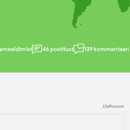
emeeldimist
46
postitust
139
kommentaari
Üldfoorum