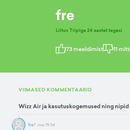
fre
Liitus Tripiga
24 aastat tagasi
73
meeldimist
11
mitt
VIIMASED KOMMENTAARID
Wizz Air ja kasutuskogemused ning nipid
fre
7. mai 19:34