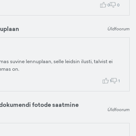
0
0
nuplaan
Üldfoorum
s suvine lennuplaan, selle leidsin ilusti, talvist ei
lemas on.
1
1
 dokumendi fotode saatmine
Üldfoorum