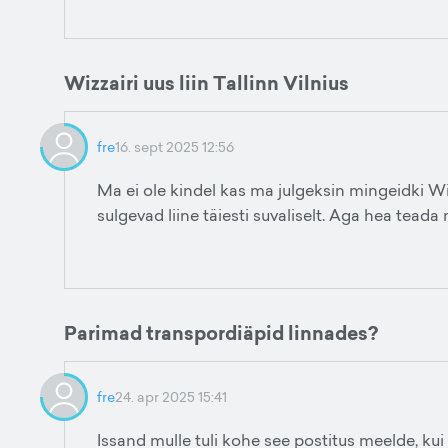
Wizzairi uus liin Tallinn Vilnius
fre
16. sept 2025 12:56
Ma ei ole kindel kas ma julgeksin mingeidki Wi
sulgevad liine täiesti suvaliselt. Aga hea teada 
Parimad transpordiäpid linnades?
fre
24. apr 2025 15:41
Issand mulle tuli kohe see postitus meelde, k