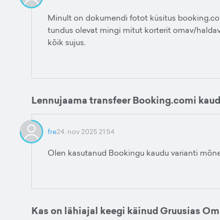
Minult on dokumendi fotot küsitus booking.com 
tundus olevat mingi mitut korterit omav/haldav j
kõik sujus.
Lennujaama transfeer Booking.comi kau
fre
24. nov 2025 21:54
Olen kasutanud Bookingu kaudu varianti mõned 
Kas on lähiajal keegi käinud Gruusias O