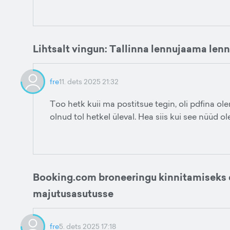
Lihtsalt vingun: Tallinna lennujaama len
fre
11. dets 2025 21:32
Too hetk kuii ma postitsue tegin, oli pdfina olema
olnud tol hetkel üleval. Hea siis kui see nüüd o
Booking.com broneeringu kinnitamiseks
majutusasutusse
fre
5. dets 2025 17:18