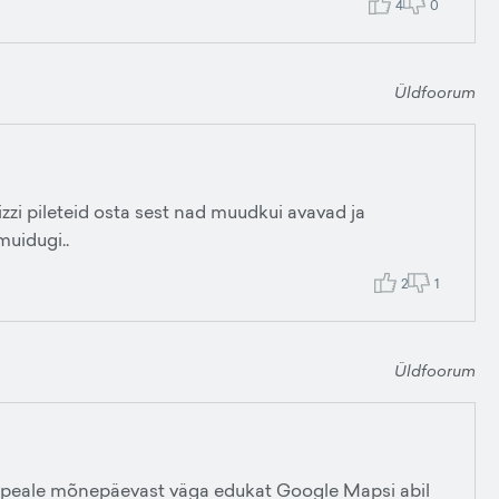
4
0
Üldfoorum
zzi pileteid osta sest nad muudkui avavad ja
muidugi..
2
1
Üldfoorum
ui peale mõnepäevast väga edukat Google Mapsi abil