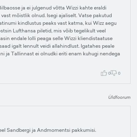
 Bilbaosse ja ei julgenud võtta Wizzi kahte eraldi
vast mõistlik olnud. Isegi ajaliselt. Vatse pakutud
platinumi kindlustus peaks vast katma, kui Wizz aegu
tsin Lufthansa piletid, mis võib tegelikult veel
sin endale lolli peaga selle Wizzi kliendistaatuse
saad igalt lennult veidi allahindlust. Igatahes peale
i ja Tallinnast ei olnudki eriti enam kuhugi nendega
0
0
Üldfoorum
veel Sandbergi ja Andmomentsi pakkumisi.