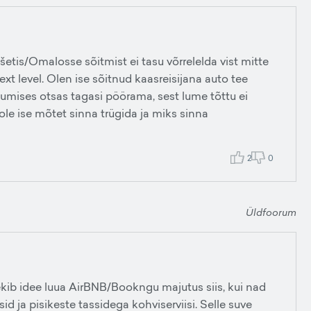
Tušetis/Omalosse sõitmist ei tasu võrrelelda vist mitte
ext level. Olen ise sõitnud kaasreisijana auto tee
umises otsas tagasi pöörama, sest lume tõttu ei
le ise mõtet sinna trügida ja miks sinna
2
0
Üldfoorum
tekib idee luua AirBNB/Bookngu majutus siis, kui nad
 ja pisikeste tassidega kohviserviisi. Selle suve