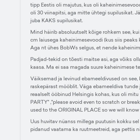
tipp Eestis oli majutus, kus oli kaheinimesevood
oli 30 viinapitsi, aga mitte ühtegi supilusikat. J
juba KAKS supilusikat.
Mind häirib absoluutselt kõige rohkem see, kui m
cm laiusega kaheinimesevoodi (kus siis peak
Aga nt ühes BobWs selgus, et nende kaheinim
Padjad-tekid on tõesti maitse asi, aga võiks oll
kaasa. Ma ei saa magada suure kaheinimese teki a
Väiksemad ja levinud ebameeldivused on see, ku
raskepärast mööblit. Väga ebameeldiva tunde jä
reaalselt ööbinud Helsingis kohas, kus oli mit
PARTY" ,"please avoid even to scratch or break 
used to the ORIGINAL PLACE so we will know i
Uus huvitav nüanss millega puutusin kokku sel s
pidanud vaatama ka ruutmeetreid, aga pettis nii 