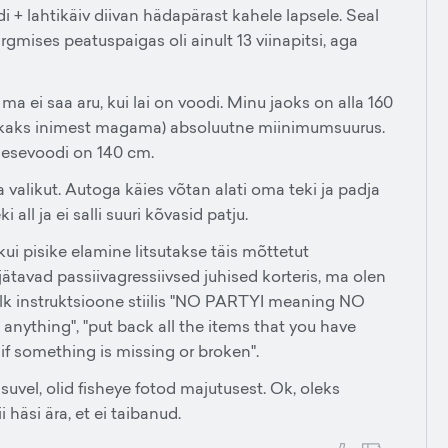
i + lahtikäiv diivan hädapärast kahele lapsele. Seal
ärgmises peatuspaigas oli ainult 13 viinapitsi, aga
a ei saa aru, kui lai on voodi. Minu jaoks on alla 160
s kaks inimest magama) absoluutne miinimumsuurus.
esevoodi on 140 cm.
a valikut. Autoga käies võtan alati oma teki ja padja
ll ja ei salli suuri kõvasid patju.
i pisike elamine litsutakse täis mõttetut
tavad passiivagressiivsed juhised korteris, ma olen
u lk instruktsioone stiilis "NO PARTYI meaning NO
anything", "put back all the items that you have
f something is missing or broken".
uvel, olid fisheye fotod majutusest. Ok, oleks
häsi ära, et ei taibanud.