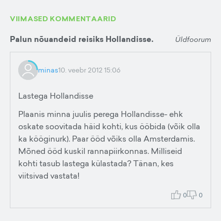
VIIMASED KOMMENTAARID
Palun nõuandeid reisiks Hollandisse.
Üldfoorum
minas
10. veebr 2012 15:06
Lastega Hollandisse
Plaanis minna juulis perega Hollandisse- ehk
oskate soovitada häid kohti, kus ööbida (võik olla
ka kööginurk). Paar ööd võiks olla Amsterdamis.
Mõned ööd kuskil rannapiirkonnas. Milliseid
kohti tasub lastega külastada? Tänan, kes
viitsivad vastata!
0
0