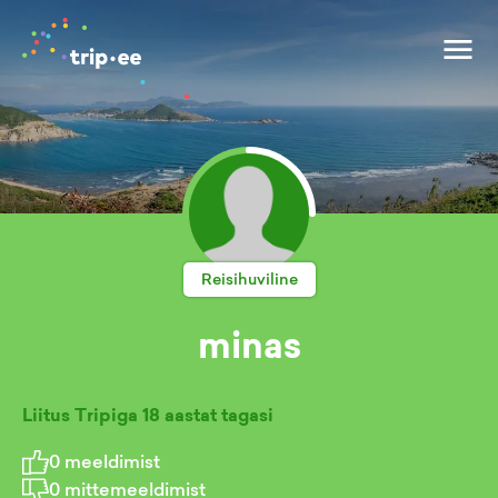
Reisihuviline
minas
Liitus Tripiga
18 aastat tagasi
0
meeldimist
0
mittemeeldimist