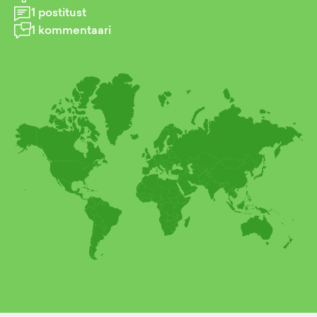
1
postitust
1
kommentaari