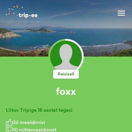
Reisisell
foxx
Liitus Tripiga
18 aastat tagasi
36
meeldimist
10
mittemeeldimist