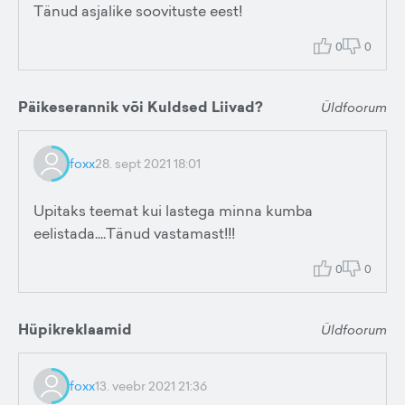
Tänud asjalike soovituste eest!
0
0
Päikeserannik või Kuldsed Liivad?
Üldfoorum
foxx
28. sept 2021 18:01
Upitaks teemat kui lastega minna kumba
eelistada....Tänud vastamast!!!
0
0
Hüpikreklaamid
Üldfoorum
foxx
13. veebr 2021 21:36