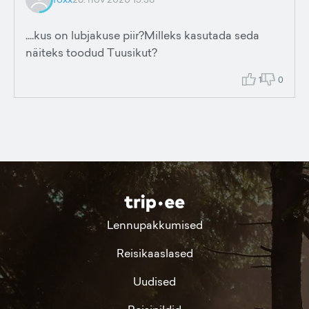
....kus on lubjakuse piir?Milleks kasutada seda
näiteks toodud Tuusikut?
1
0
Lennupakkumised
Reisikaaslased
Uudised