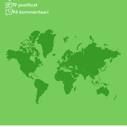
19
postitust
96
kommentaari