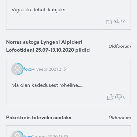
Viga ikka lehel...kahjuks....
0
0
Norras autoga Lyngeni Alpidest
Üldfoorum
Lofootideni 25.09-13.10.2020 pildid
foxx
4. veebr 2021 21:51
Ma olen kadedusest roheline.....
1
0
Pakettreis tulevaks aaataks
Üldfoorum
foxx
26. nov 2020 13:38