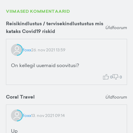
VIIMASED KOMMENTAARID
Reisikindlustus / tervisekindlustustus mis
Üldfoorum
kataks Covid19 riskid
foxx
26. nov 2021 13:59
On kellegil uuemaid soovitusi?
0
0
Coral Travel
Üldfoorum
foxx
13. nov 2021 09:14
Up