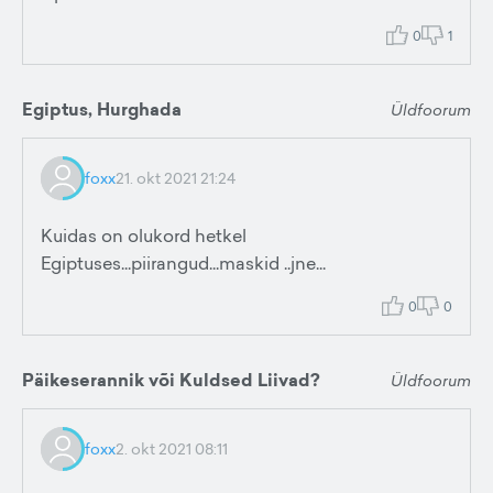
0
1
Egiptus, Hurghada
Üldfoorum
foxx
21. okt 2021 21:24
Kuidas on olukord hetkel
Egiptuses...piirangud...maskid ..jne...
0
0
Päikeserannik või Kuldsed Liivad?
Üldfoorum
foxx
2. okt 2021 08:11