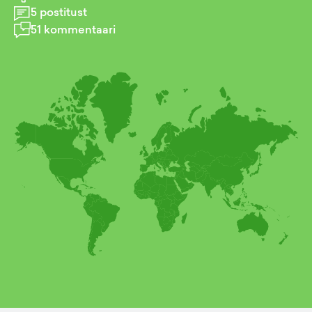
5
postitust
51
kommentaari