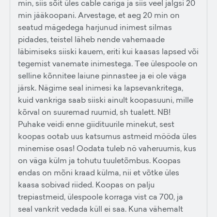
min, siis sõit üles cable cariga ja siis veel jalgsi 20
min jääkoopani. Arvestage, et aeg 20 min on
seatud mägedega harjunud inimest silmas
pidades, teistel läheb nende vahemaade
läbimiseks siiski kauem, eriti kui kaasas lapsed või
tegemist vanemate inimestega. Tee ülespoole on
selline kõnnitee laiune pinnastee ja ei ole väga
järsk. Nägime seal inimesi ka lapsevankritega,
kuid vankriga saab siiski ainult koopasuuni, mille
kõrval on suuremad ruumid, sh tualett. NB!
Puhake veidi enne giidituurile minekut, sest
koopas ootab uus katsumus astmeid mööda üles
minemise osas! Oodata tuleb nö vaheruumis, kus
on väga külm ja tohutu tuuletõmbus. Koopas
endas on mõni kraad külma, nii et võtke üles
kaasa sobivad riided. Koopas on palju
trepiastmeid, ülespoole korraga vist ca 700, ja
seal vankrit vedada küll ei saa. Kuna vähemalt