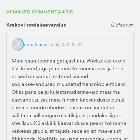
VIIMASED KOMMENTAARID
Krakovi soolakaevandus
Üldfoorum
annaleena
2. juuli 2025 12:59
Mina saan teemaalgatajast aru. Wielizckas ei ole
küll käinud, aga planeerin Rumeenia reisi ja loen,
et seal on samuti mitmed suured
soolakaevandused muudetud turismiobjektideks.
Olles päris palju külastanud erinevaid maailma
kaevandusi, siis mina hindan kaevanduste puhul
ülimaks nende ehedust, kuidas on suudetud
säilitada selleaegne olustik ja et puuduks liigne
steriilsus. Külaskäik kaevandusse peaks toimuma
väikeses grupis, et tajuda seda erilist maa-alust
õhkkonda. Seetõttu on üsna masendav lugeda, et