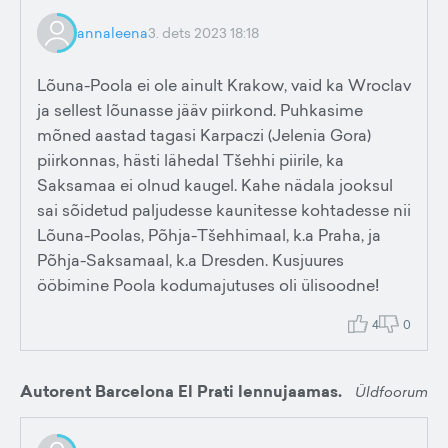
annaleena
3. dets 2023 18:18
Lõuna-Poola ei ole ainult Krakow, vaid ka Wroclav
ja sellest lõunasse jääv piirkond. Puhkasime
mõned aastad tagasi Karpaczi (Jelenia Gora)
piirkonnas, hästi lähedal Tšehhi piirile, ka
Saksamaa ei olnud kaugel. Kahe nädala jooksul
sai sõidetud paljudesse kaunitesse kohtadesse nii
Lõuna-Poolas, Põhja-Tšehhimaal, k.a Praha, ja
Põhja-Saksamaal, k.a Dresden. Kusjuures
ööbimine Poola kodumajutuses oli ülisoodne!
4
0
Autorent Barcelona El Prati lennujaamas.
Üldfoorum