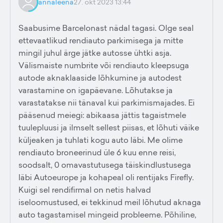
annaleena
27. okt 2023 13:44
Saabusime Barcelonast nädal tagasi. Olge seal
ettevaatlikud rendiauto parkimisega ja mitte
mingil juhul ärge jätke autosse ühtki asja.
Välismaiste numbrite või rendiauto kleepsuga
autode aknaklaaside lõhkumine ja autodest
varastamine on igapäevane. Lõhutakse ja
varastatakse nii tänaval kui parkimismajades. Ei
pääsenud meiegi: abikaasa jättis tagaistmele
tuulepluusi ja ilmselt sellest piisas, et lõhuti väike
küljeaken ja tuhlati kogu auto läbi. Me olime
rendiauto broneerinud üle 6 kuu enne reisi,
soodsalt, 0 omavastutusega täiskindlustusega
läbi Autoeurope ja kohapeal oli rentijaks Firefly.
Kuigi sel rendifirmal on netis halvad
iseloomustused, ei tekkinud meil lõhutud aknaga
auto tagastamisel mingeid probleeme. Põhiline,