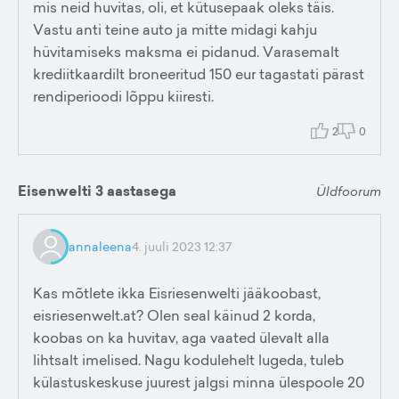
mis neid huvitas, oli, et kütusepaak oleks täis.
Vastu anti teine auto ja mitte midagi kahju
hüvitamiseks maksma ei pidanud. Varasemalt
krediitkaardilt broneeritud 150 eur tagastati pärast
rendiperioodi lõppu kiiresti.
2
0
Eisenwelti 3 aastasega
Üldfoorum
annaleena
4. juuli 2023 12:37
Kas mõtlete ikka Eisriesenwelti jääkoobast,
eisriesenwelt.at? Olen seal käinud 2 korda,
koobas on ka huvitav, aga vaated ülevalt alla
lihtsalt imelised. Nagu kodulehelt lugeda, tuleb
külastuskeskuse juurest jalgsi minna ülespoole 20