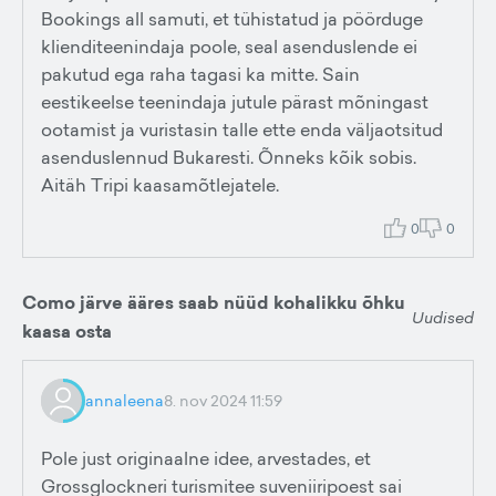
Bookings all samuti, et tühistatud ja pöörduge
klienditeenindaja poole, seal asenduslende ei
pakutud ega raha tagasi ka mitte. Sain
eestikeelse teenindaja jutule pärast mõningast
ootamist ja vuristasin talle ette enda väljaotsitud
asenduslennud Bukaresti. Õnneks kõik sobis.
Aitäh Tripi kaasamõtlejatele.
0
0
Como järve ääres saab nüüd kohalikku õhku
Uudised
kaasa osta
annaleena
8. nov 2024 11:59
Pole just originaalne idee, arvestades, et
Grossglockneri turismitee suveniiripoest sai