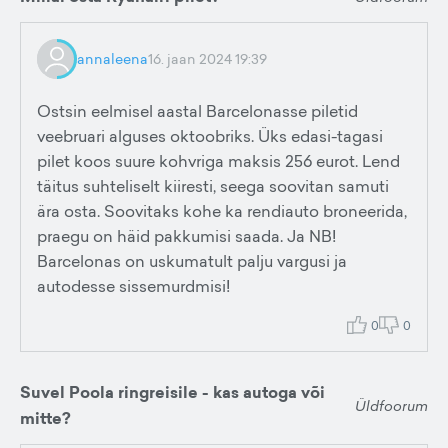
annaleena
16. jaan 2024 19:39
Ostsin eelmisel aastal Barcelonasse piletid
veebruari alguses oktoobriks. Üks edasi-tagasi
pilet koos suure kohvriga maksis 256 eurot. Lend
täitus suhteliselt kiiresti, seega soovitan samuti
ära osta. Soovitaks kohe ka rendiauto broneerida,
praegu on häid pakkumisi saada. Ja NB!
Barcelonas on uskumatult palju vargusi ja
autodesse sissemurdmisi!
0
0
Suvel Poola ringreisile - kas autoga või
Üldfoorum
mitte?