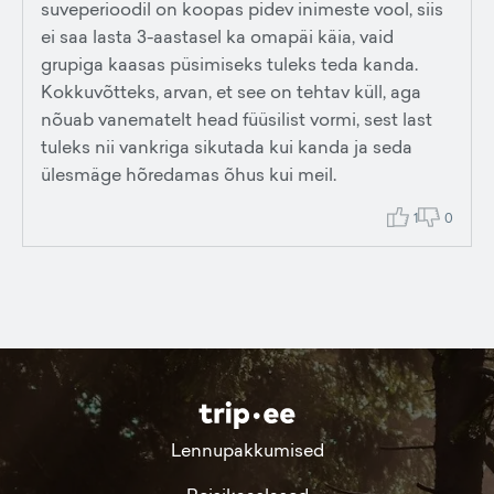
suveperioodil on koopas pidev inimeste vool, siis
ei saa lasta 3-aastasel ka omapäi käia, vaid
grupiga kaasas püsimiseks tuleks teda kanda.
Kokkuvõtteks, arvan, et see on tehtav küll, aga
nõuab vanematelt head füüsilist vormi, sest last
tuleks nii vankriga sikutada kui kanda ja seda
ülesmäge hõredamas õhus kui meil.
1
0
Lennupakkumised