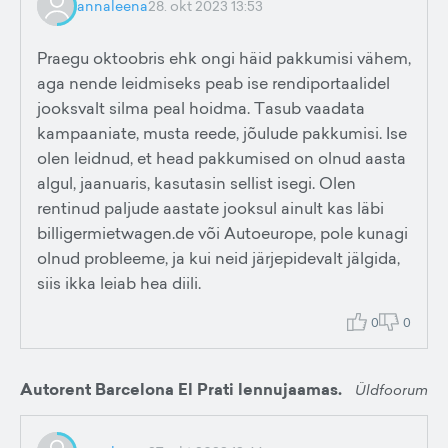
annaleena
28. okt 2023 13:53
Praegu oktoobris ehk ongi häid pakkumisi vähem,
aga nende leidmiseks peab ise rendiportaalidel
jooksvalt silma peal hoidma. Tasub vaadata
kampaaniate, musta reede, jõulude pakkumisi. Ise
olen leidnud, et head pakkumised on olnud aasta
algul, jaanuaris, kasutasin sellist isegi. Olen
rentinud paljude aastate jooksul ainult kas läbi
billigermietwagen.de või Autoeurope, pole kunagi
olnud probleeme, ja kui neid järjepidevalt jälgida,
siis ikka leiab hea diili.
0
0
Autorent Barcelona El Prati lennujaamas.
Üldfoorum