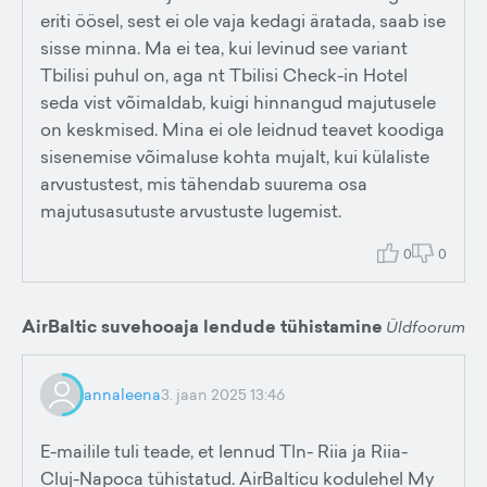
eriti öösel, sest ei ole vaja kedagi äratada, saab ise
sisse minna. Ma ei tea, kui levinud see variant
Tbilisi puhul on, aga nt Tbilisi Check-in Hotel
seda vist võimaldab, kuigi hinnangud majutusele
on keskmised. Mina ei ole leidnud teavet koodiga
sisenemise võimaluse kohta mujalt, kui külaliste
arvustustest, mis tähendab suurema osa
majutusasutuste arvustuste lugemist.
0
0
AirBaltic suvehooaja lendude tühistamine
Üldfoorum
annaleena
3. jaan 2025 13:46
E-mailile tuli teade, et lennud Tln- Riia ja Riia-
Cluj-Napoca tühistatud. AirBalticu kodulehel My