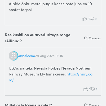
Alpide õhku metallpurgis kaasa osta juba ca 10
aastat tagasi.
0
0
Kas kuskil on auruveduritega ronge
Üldfoorum
säilinud?
annaleena
28. aug 2024 17:45
USAs näiteks Nevada kõrbes Nevada Northern
Railway Museum Ely linnakeses.
https://nnry.co
m/
1
2
Millal osta Ryanairi pilet?
Üldfoorum