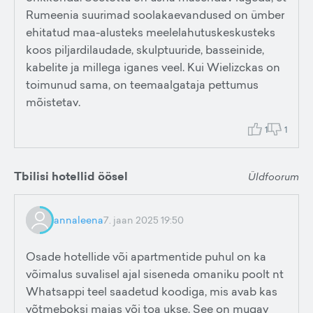
Rumeenia suurimad soolakaevandused on ümber
ehitatud maa-alusteks meelelahutuskeskusteks
koos piljardilaudade, skulptuuride, basseinide,
kabelite ja millega iganes veel. Kui Wielizckas on
toimunud sama, on teemaalgataja pettumus
mõistetav.
1
1
Tbilisi hotellid öösel
Üldfoorum
annaleena
7. jaan 2025 19:50
Osade hotellide või apartmentide puhul on ka
võimalus suvalisel ajal siseneda omaniku poolt nt
Whatsappi teel saadetud koodiga, mis avab kas
võtmeboksi majas või toa ukse. See on mugav