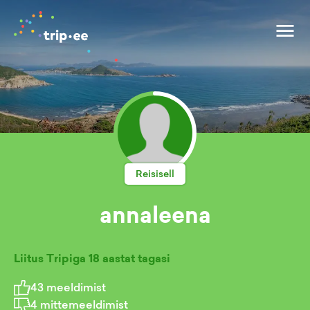
Reisisell
annaleena
Liitus Tripiga
18 aastat tagasi
43
meeldimist
4
mittemeeldimist