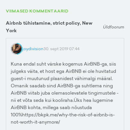
VIIMASED KOMMENTAARID
Airbnb tühistamine, strict policy, New
Üldfoorum
York
joydivision
30. sept 2019 07:44
Kuna endal suht värske kogemus AirBNB-ga, siis
julgeks väita, et host ega AirBNB ei ole huvitatud
guest-i muutunud plaanidest vähimalgi määral.
Omanik saadab sind AirBNB-ga suhtlema ning
AirBNB viitab juba olemasolevatele tingimustele -
nii et võta seda kui kooliraha.Üks hea lugemine
AirBNB kohta, millega saab nõustuda
100%https://bkpk.me/why-the-risk-of-airbnb-is-
not-worth-it-anymore/