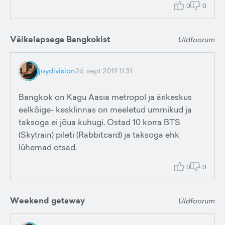
0
0
Väikelapsega Bangkokist
Üldfoorum
joydivision
26. sept 2019 11:31
Bangkok on Kagu Aasia metropol ja ärikeskus
eelkõige- kesklinnas on meeletud ummikud ja
taksoga ei jõua kuhugi. Ostad 10 korra BTS
(Skytrain) pileti (Rabbitcard) ja taksoga ehk
lühemad otsad.
0
0
Weekend getaway
Üldfoorum