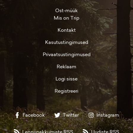
Ost-müük
Mis on Trip
Kontakt
Kasutustingimused
Privaatsustingimused
Reklaam
Logi sisse
Registreeri
Facebook
Twitter
Instagram
Lennupakkumiste RSS
Uudiste RSS