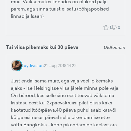
muu. Väiksemates linnades on olukord palju
parem, aga sinna turist ei satu (põhjapoolsed
linnad ja Isaan)
1
0
Tai viisa pikemaks kui 30 päeva
Üldfoorum
joydivision
21. aug 2018 14:22
Just endal sama mure, aga vaja veel pikemaks
ajaks - ise Helsingisse viisa järele minna pole vaja.
On bürood, kes selle sinu eest teevad väiksema
lisatasu eest kui 2xpäevakruiisi pilet pluss kaks
kaotatud (töö)päeva.40 päeva puhul saab kasvõi
kõige esimesel päeval selle pikendamise ette
võtta Bangkokis - kohe pikendamine kaelast ära