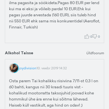
ilma pagasita ja söökideta.Pagas 80 EUR per lend
kui ma ei eksi ja võileib pardal 10 EUR.Ehk kui
pagas juurde arvestada (160 EUR), siis tuleb hind
nii 550 EUR ehk sama mis konkurentidel (Aeroflot,
Finnair, Turkish)
0
0
Alkohol Taisse
Üldfoorum
joydivision
10. veebr 2019 14:32
Osta parem Tai kohalikku riisiviina 7/11-st 0,3 l on
60 bahti, kangus nii 30 kraadi tuuris vist -
kohalikud mootorratta taksojuhid joovad kohe
hommikul ühe ära enne kui sõitma lähevad.
Haiseb küll vastikult, aga hind on odav! ;)