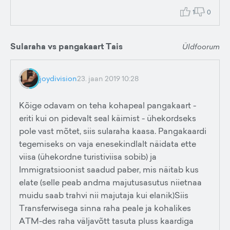
1
0
Sularaha vs pangakaart Tais
Üldfoorum
joydivision
23. jaan 2019 10:28
Kõige odavam on teha kohapeal pangakaart -
eriti kui on pidevalt seal käimist - ühekordseks
pole vast mõtet, siis sularaha kaasa. Pangakaardi
tegemiseks on vaja enesekindlalt näidata ette
viisa (ühekordne turistiviisa sobib) ja
Immigratsioonist saadud paber, mis näitab kus
elate (selle peab andma majutusasutus niietnaa
muidu saab trahvi nii majutaja kui elanik)Siis
Transferwisega sinna raha peale ja kohalikes
ATM-des raha väljavõtt tasuta pluss kaardiga