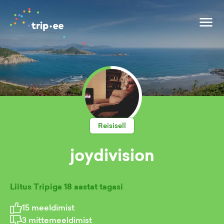
Reisisell
joydivision
Liitus Tripiga
18 aastat tagasi
15
meeldimist
3
mittemeeldimist