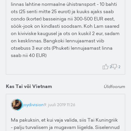
linnas lahtine normaalne ühistransport - 10 bahti
ots (25 senti mitte 25 eurot) ja kuuks ajaks saab
condo (korter) basseiniga nii 300-500 EUR eest,
söök-jook on kindlasti soodsam. Koh Larn saared
on kiviviske kaugusel ja ots on kuskil 2 eur, sadam
on kesklinnas. Bangkoki lennujaamast viib
otsebuss 3 eur ots (Phuketi lennujaamast linna
saab nii 40 EUR)
2
2
Kas Tai või Vietnam
Üldfoorum
joydivision
9. juuli 2019 11:26
Ma pakuksin, et kui vaja valida, siis Tai Kuningriik
- palju turvalisem ja mugavam liigelda. Siselennud