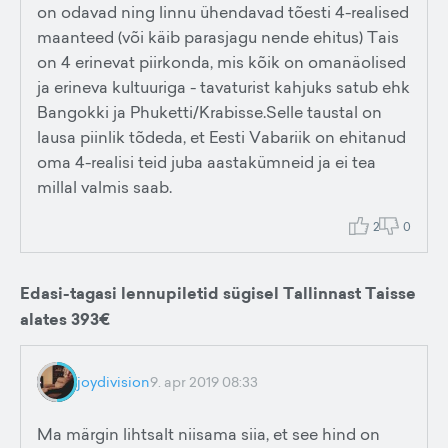
on odavad ning linnu ühendavad tõesti 4-realised
maanteed (või käib parasjagu nende ehitus) Tais
on 4 erinevat piirkonda, mis kõik on omanäolised
ja erineva kultuuriga - tavaturist kahjuks satub ehk
Bangokki ja Phuketti/Krabisse.Selle taustal on
lausa piinlik tõdeda, et Eesti Vabariik on ehitanud
oma 4-realisi teid juba aastakümneid ja ei tea
millal valmis saab.
2
0
Edasi-tagasi lennupiletid sügisel Tallinnast Taisse
alates 393€
joydivision
9. apr 2019 08:33
Ma märgin lihtsalt niisama siia, et see hind on