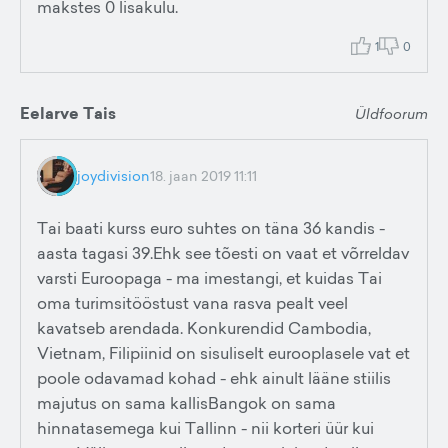
makstes 0 lisakulu.
1
0
Eelarve Tais
Üldfoorum
joydivision
18. jaan 2019 11:11
Tai baati kurss euro suhtes on täna 36 kandis -
aasta tagasi 39.Ehk see tõesti on vaat et võrreldav
varsti Euroopaga - ma imestangi, et kuidas Tai
oma turimsitööstust vana rasva pealt veel
kavatseb arendada. Konkurendid Cambodia,
Vietnam, Filipiinid on sisuliselt eurooplasele vat et
poole odavamad kohad - ehk ainult lääne stiilis
majutus on sama kallisBangok on sama
hinnatasemega kui Tallinn - nii korteri üür kui