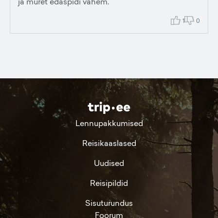
ja muret edaspidi vähem.
1
0
Lennupakkumised
Reisikaaslased
Uudised
Reisipildid
Sisuturundus
Foorum