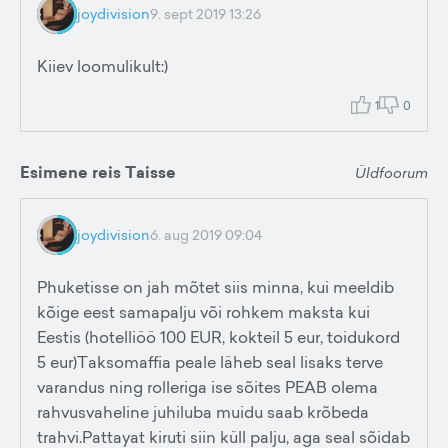
joydivision
9. sept 2019 13:26
Kiiev loomulikult:)
1
0
Esimene reis Taisse
Üldfoorum
joydivision
6. aug 2019 09:04
Phuketisse on jah mõtet siis minna, kui meeldib
kõige eest samapalju või rohkem maksta kui
Eestis (hotelliöö 100 EUR, kokteil 5 eur, toidukord
5 eur)Taksomaffia peale läheb seal lisaks terve
varandus ning rolleriga ise sõites PEAB olema
rahvusvaheline juhiluba muidu saab krõbeda
trahvi.Pattayat kiruti siin küll palju, aga seal sõidab