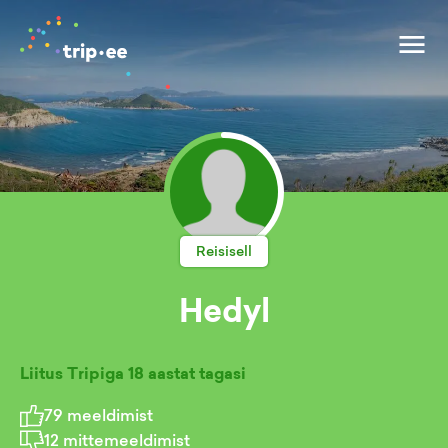
Reisisell
Hedyl
Liitus Tripiga
18 aastat tagasi
79
meeldimist
12
mittemeeldimist