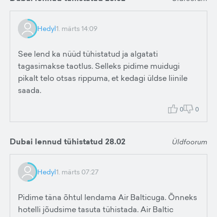
Hedyl
1. märts 14:09
See lend ka nüüd tühistatud ja algatati
tagasimakse taotlus. Selleks pidime muidugi
pikalt telo otsas rippuma, et kedagi üldse liinile
saada.
0
0
Dubai lennud tühistatud 28.02
Üldfoorum
Hedyl
1. märts 07:27
Pidime täna õhtul lendama Air Balticuga. Õnneks
hotelli jõudsime tasuta tühistada. Air Baltic