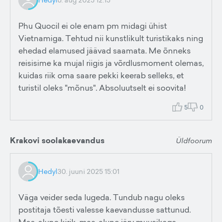
Phu Quocil ei ole enam pm midagi ühist
Vietnamiga. Tehtud nii kunstlikult turistikaks ning
ehedad elamused jäävad saamata. Me õnneks
reisisime ka mujal riigis ja võrdlusmoment olemas,
kuidas riik oma saare pekki keerab selleks, et
turistil oleks "mõnus". Absoluutselt ei soovita!
5
0
Krakovi soolakaevandus
Üldfoorum
Hedyl
30. juuni 2025 15:01
Väga veider seda lugeda. Tundub nagu oleks
postitaja tõesti valesse kaevandusse sattunud.