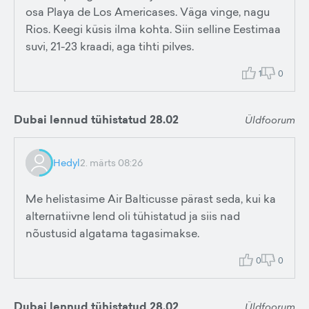
osa Playa de Los Americases. Väga vinge, nagu
Rios. Keegi küsis ilma kohta. Siin selline Eestimaa
suvi, 21-23 kraadi, aga tihti pilves.
1
0
Dubai lennud tühistatud 28.02
Üldfoorum
Hedyl
2. märts 08:26
Me helistasime Air Balticusse pärast seda, kui ka
alternatiivne lend oli tühistatud ja siis nad
nõustusid algatama tagasimakse.
0
0
Dubai lennud tühistatud 28.02
Üldfoorum