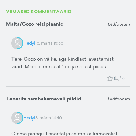
VIIMASED KOMMENTAARID
Malta/Gozo reisiplaanid
Üldfoorum
Hedyl
16. märts 15:56
Tere, Gozo on väike, aga kindlasti avastamist
väärt. Meie olime seal 1 öö ja sellest piisas.
1
0
Tenerife sambakarnevali pildid
Üldfoorum
Hedyl
8. märts 14:40
Oleme praegu Tenerifel ja saime ka karnevalist