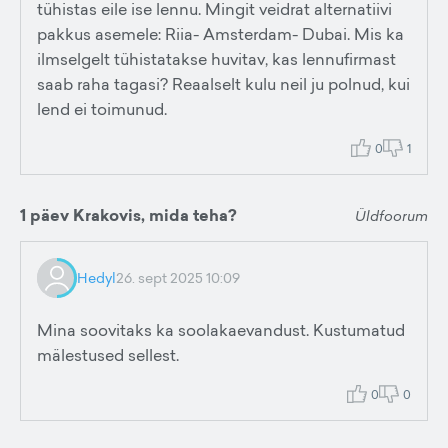
tühistas eile ise lennu. Mingit veidrat alternatiivi
pakkus asemele: Riia- Amsterdam- Dubai. Mis ka
ilmselgelt tühistatakse huvitav, kas lennufirmast
saab raha tagasi? Reaalselt kulu neil ju polnud, kui
lend ei toimunud.
0
1
1 päev Krakovis, mida teha?
Üldfoorum
Hedyl
26. sept 2025 10:09
Mina soovitaks ka soolakaevandust. Kustumatud
mälestused sellest.
0
0