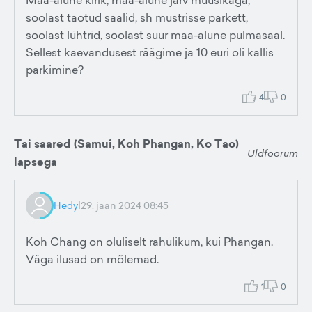
Maa-alune kirik, maa-alune järv muusikaga,
soolast taotud saalid, sh mustrisse parkett,
soolast lühtrid, soolast suur maa-alune pulmasaal.
Sellest kaevandusest räägime ja 10 euri oli kallis
parkimine?
4
0
Tai saared (Samui, Koh Phangan, Ko Tao)
Üldfoorum
lapsega
Hedyl
29. jaan 2024 08:45
Koh Chang on oluliselt rahulikum, kui Phangan.
Väga ilusad on mõlemad.
1
0