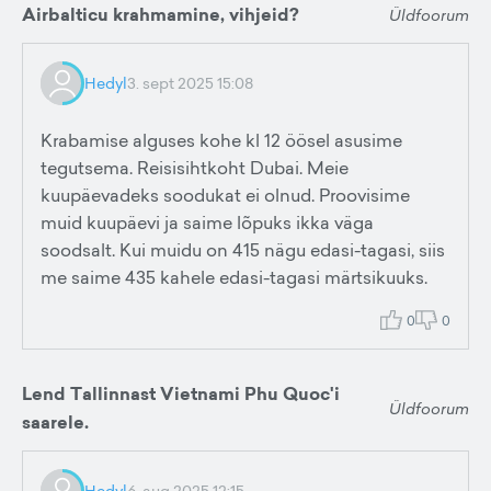
Airbalticu krahmamine, vihjeid?
Üldfoorum
Hedyl
3. sept 2025 15:08
Krabamise alguses kohe kl 12 öösel asusime
tegutsema. Reisisihtkoht Dubai. Meie
kuupäevadeks soodukat ei olnud. Proovisime
muid kuupäevi ja saime lõpuks ikka väga
soodsalt. Kui muidu on 415 nägu edasi-tagasi, siis
me saime 435 kahele edasi-tagasi märtsikuuks.
0
0
Lend Tallinnast Vietnami Phu Quoc'i
Üldfoorum
saarele.
Hedyl
6. aug 2025 12:15