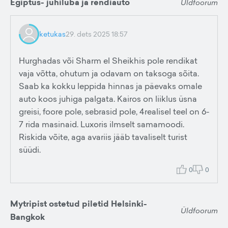
Egiptus- juhiluba ja rendiauto
Üldfoorum
ketukas
29. dets 2025 18:57
Hurghadas või Sharm el Sheikhis pole rendikat
vaja võtta, ohutum ja odavam on taksoga sõita.
Saab ka kokku leppida hinnas ja päevaks omale
auto koos juhiga palgata. Kairos on liiklus üsna
greisi, foore pole, sebrasid pole, 4realisel teel on 6-
7 rida masinaid. Luxoris ilmselt samamoodi.
Riskida võite, aga avariis jääb tavaliselt turist
süüdi.
0
0
Mytripist ostetud piletid Helsinki-
Üldfoorum
Bangkok