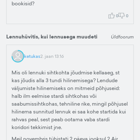
bookisid?
0
0
Lennuhüvitis, kui lennuaega muudeti
Üldfoorum
ketukas
2. jaan 13:16
Mis oli lennuki sihtkohta jõudmise kellaaeg, st
kas jõudis alla 3 tundi hilinemisega? Lendude
väljumiste hilinemiseks on mitmeid põhjuseid:
halb ilm eelmise stardi sihtkohas või
saabumissihtkohas, tehniline rike, mingil põhjusel
hilinema sunnitud lennuk ei saa kohe startida kui
rahvas peal, sest peab ootama vaba stardi
koridori tekkimist jne.
Meil novembris tühistati 2 päeva jooksul 2 Air