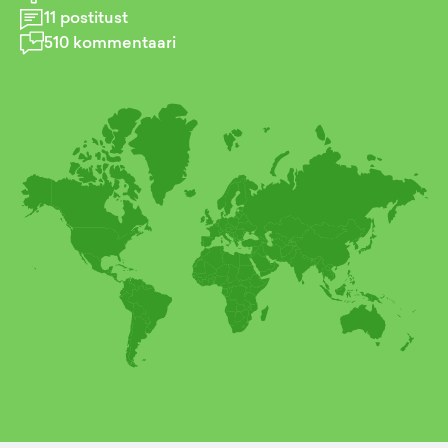
11
postitust
510
kommentaari