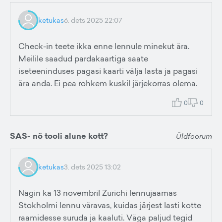
ketukas
6. dets 2025 22:07
Check-in teete ikka enne lennule minekut ära.
Meilile saadud pardakaartiga saate
iseteeninduses pagasi kaarti välja lasta ja pagasi
ära anda. Ei pea rohkem kuskil järjekorras olema.
0
0
SAS- nö tooli alune kott?
Üldfoorum
ketukas
3. dets 2025 13:02
Nägin ka 13 novembril Zurichi lennujaamas
Stokholmi lennu väravas, kuidas järjest lasti kotte
raamidesse suruda ja kaaluti. Väga paljud tegid