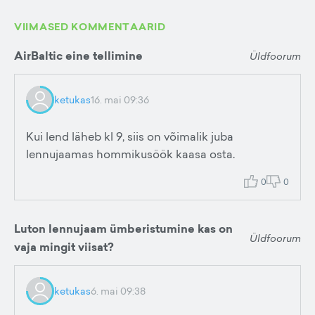
VIIMASED KOMMENTAARID
AirBaltic eine tellimine
Üldfoorum
ketukas
16. mai 09:36
Kui lend läheb kl 9, siis on võimalik juba
lennujaamas hommikusöök kaasa osta.
0
0
Luton lennujaam ümberistumine kas on
Üldfoorum
vaja mingit viisat?
ketukas
6. mai 09:38