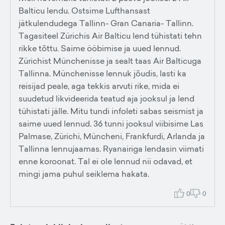
Balticu lendu. Ostsime Lufthansast
jätkulendudega Tallinn- Gran Canaria- Tallinn.
Tagasiteel Zürichis Air Balticu lend tühistati tehn
rikke tõttu. Saime ööbimise ja uued lennud.
Zürichist Münchenisse ja sealt taas Air Balticuga
Tallinna. Münchenisse lennuk jõudis, lasti ka
reisijad peale, aga tekkis arvuti rike, mida ei
suudetud likvideerida teatud aja jooksul ja lend
tühistati jälle. Mitu tundi infoleti sabas seismist ja
saime uued lennud. 36 tunni jooksul viibisime Las
Palmase, Zürichi, Müncheni, Frankfurdi, Arlanda ja
Tallinna lennujaamas. Ryanairiga lendasin viimati
enne koroonat. Tal ei ole lennud nii odavad, et
mingi jama puhul seiklema hakata.
0
0