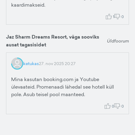
kaardimakseid.
1
0
Jaz Sharm Dreams Resort, väga sooviks
Üldfoorum
ausat tagasisidet
ketukas
27. nov 2025 20:27
Mina kasutan booking.com ja Youtube
ülevaateid. Promenaadi lähedal see hotell küll
pole. Asub teisel pool maanteed.
0
0