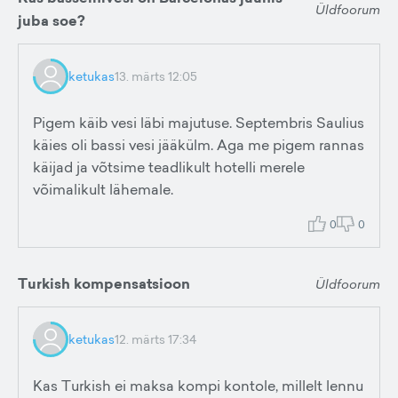
Üldfoorum
juba soe?
ketukas
13. märts 12:05
Pigem käib vesi läbi majutuse. Septembris Saulius
käies oli bassi vesi jääkülm. Aga me pigem rannas
käijad ja võtsime teadlikult hotelli merele
võimalikult lähemale.
0
0
Turkish kompensatsioon
Üldfoorum
ketukas
12. märts 17:34
Kas Turkish ei maksa kompi kontole, millelt lennu