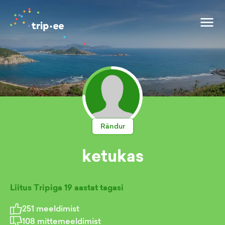
Rändur
ketukas
Liitus Tripiga
19 aastat tagasi
251
meeldimist
108
mittemeeldimist