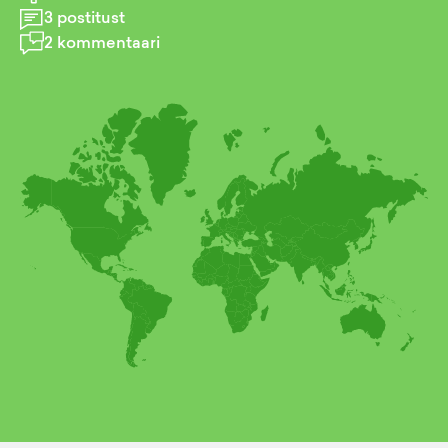
3
postitust
2
kommentaari