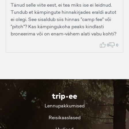
Tänud selle viite eest, ei tea miks ise ei leidnud.
Tundub et kämpingute hinnakirjades eraldi autot
ei olegi. See sisaldub siis hinnas "camp fee" või
"pitch"? Kas kämpingukoha peaks kindlasti
broneerima või on enam-vähem alati vabu kohti?
0
0
Lennupakkumised
Reisikaaslased