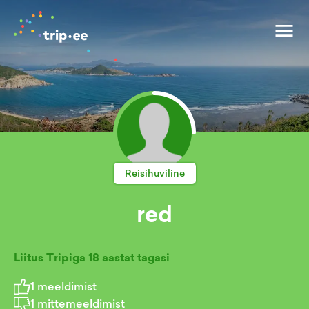
Reisihuviline
red
Liitus Tripiga
18 aastat tagasi
1
meeldimist
1
mittemeeldimist