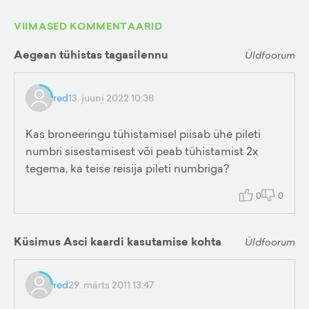
VIIMASED KOMMENTAARID
Aegean tühistas tagasilennu
Üldfoorum
red
13. juuni 2022 10:38
Kas broneeringu tühistamisel piisab ühe pileti
numbri sisestamisest või peab tühistamist 2x
tegema, ka teise reisija pileti numbriga?
0
0
Küsimus Asci kaardi kasutamise kohta
Üldfoorum
red
29. märts 2011 13:47