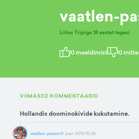
vaatlen-pa
Liitus Tripiga
18 aastat tagasi
0
meeldimist
0
mitte
VIIMASED KOMMENTAARID
Hollandis doominokivide kukutamine.
vaatlen-passin
8. jaan 2010 15:28