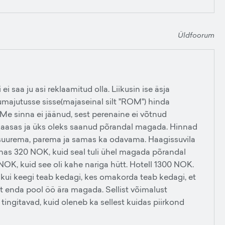
Üldfoorum
i saa ju asi reklaamitud olla. Liikusin ise äsja
umajutusse sisse(majaseinal silt "ROM") hinda
Me sinna ei jäänud, sest perenaine ei võtnud
 kaasas ja üks oleks saanud põrandal magada. Hinnad
a suurema, parema ja samas ka odavama. Haagissuvila
as 320 NOK, kuid seal tuli ühel magada põrandal
K, kuid see oli kahe nariga hütt. Hotell 1300 NOK.
 kui keegi teab kedagi, kes omakorda teab kedagi, et
 enda pool öö ära magada. Sellist võimalust
tingitavad, kuid oleneb ka sellest kuidas piirkond