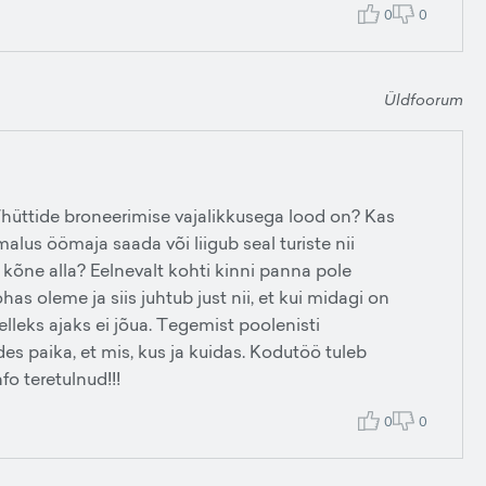
0
0
Üldfoorum
üttide broneerimise vajalikkusega lood on? Kas
imalus öömaja saada või liigub seal turiste nii
b kõne alla? Eelnevalt kohti kinni panna pole
has oleme ja siis juhtub just nii, et kui midagi on
selleks ajaks ei jõua. Tegemist poolenisti
des paika, et mis, kus ja kuidas. Kodutöö tuleb
fo teretulnud!!!
0
0