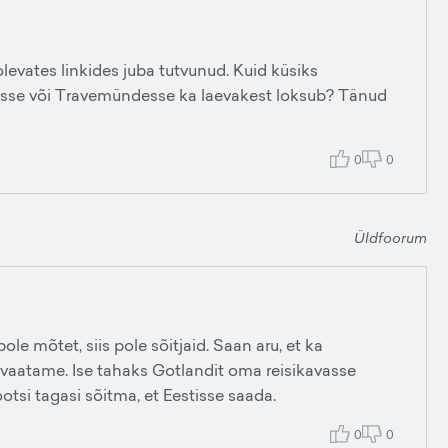
olevates linkides juba tutvunud. Kuid küsiks
kisse või Travemündesse ka laevakest loksub? Tänud
0
0
Üldfoorum
e mõtet, siis pole sõitjaid. Saan aru, et ka
vaatame. Ise tahaks Gotlandit oma reisikavasse
otsi tagasi sõitma, et Eestisse saada.
0
0