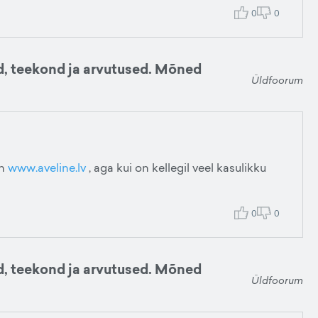
0
0
d, teekond ja arvutused. Mõned
Üldfoorum
in
www.aveline.lv
, aga kui on kellegil veel kasulikku
0
0
d, teekond ja arvutused. Mõned
Üldfoorum