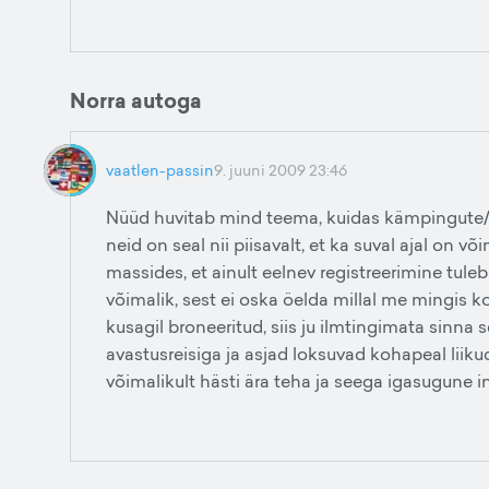
Norra autoga
vaatlen-passin
9. juuni 2009 23:46
Nüüd huvitab mind teema, kuidas kämpingute/h
neid on seal nii piisavalt, et ka suval ajal on võ
massides, et ainult eelnev registreerimine tule
võimalik, sest ei oska öelda millal me mingis ko
kusagil broneeritud, siis ju ilmtingimata sinna 
avastusreisiga ja asjad loksuvad kohapeal liiku
võimalikult hästi ära teha ja seega igasugune in