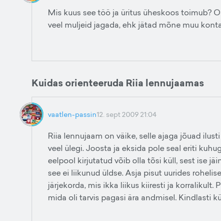
Mis kuus see töö ja üritus üheskoos toimub? On 
veel muljeid jagada, ehk jätad mõne muu konta
Kuidas orienteeruda Riia lennujaamas
vaatlen-passin
12. sept 2009 21:04
Riia lennujaam on väike, selle ajaga jõuad ilus
veel ülegi. Joosta ja eksida pole seal eriti kuhug
eelpool kirjutatud võib olla tõsi küll, sest ise j
see ei liikunud üldse. Asja pisut uurides roheli
järjekorda, mis ikka liikus kiiresti ja korralikult.
mida oli tarvis pagasi ära andmisel. Kindlasti kü