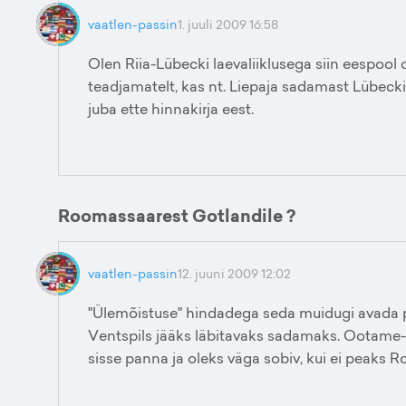
vaatlen-passin
1. juuli 2009 16:58
Olen Riia-Lübecki laevaliiklusega siin eespool 
teadjamatelt, kas nt. Liepaja sadamast Lübec
juba ette hinnakirja eest.
Roomassaarest Gotlandile ?
vaatlen-passin
12. juuni 2009 12:02
"Ülemõistuse" hindadega seda muidugi avada pol
Ventspils jääks läbitavaks sadamaks. Ootame-
sisse panna ja oleks väga sobiv, kui ei peaks Ro