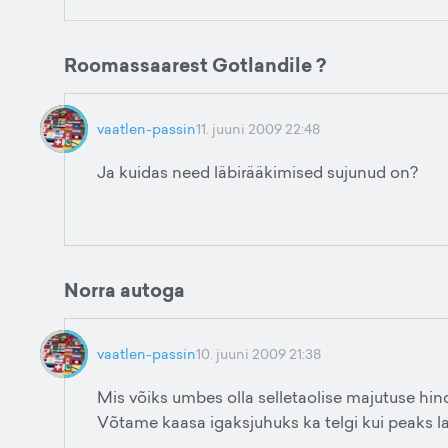
Roomassaarest Gotlandile ?
vaatlen-passin
11. juuni 2009 22:48
Ja kuidas need läbirääkimised sujunud on?
Norra autoga
vaatlen-passin
10. juuni 2009 21:38
Mis võiks umbes olla selletaolise majutuse hin
Võtame kaasa igaksjuhuks ka telgi kui peaks l