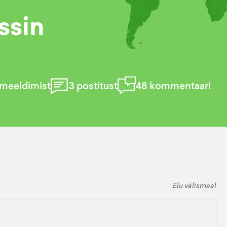
ssin
meeldimist
3
postitust
48
kommentaari
Elu välismaal