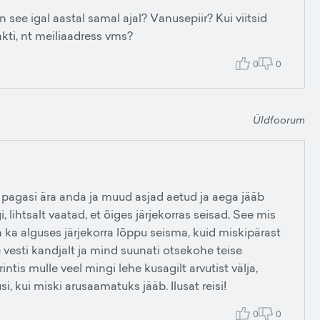
see igal aastal samal ajal? Vanusepiir? Kui viitsid
kti, nt meiliaadress vms?
0
0
Üldfoorum
ti pagasi ära anda ja muud asjad aetud ja aega jääb
i, lihtsalt vaatad, et õiges järjekorras seisad. See mis
äin ka alguses järjekorra lõppu seisma, kuid miskipärast
se vesti kandjalt ja mind suunati otsekohe teise
 Printis mulle veel mingi lehe kusagilt arvutist välja,
si, kui miski arusaamatuks jääb. Ilusat reisi!
0
0