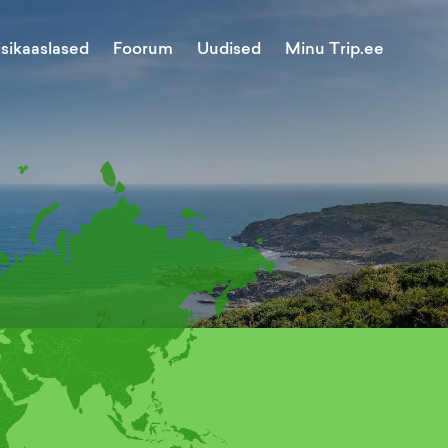
Minu Trip.ee
isikaaslased
Foorum
Uudised