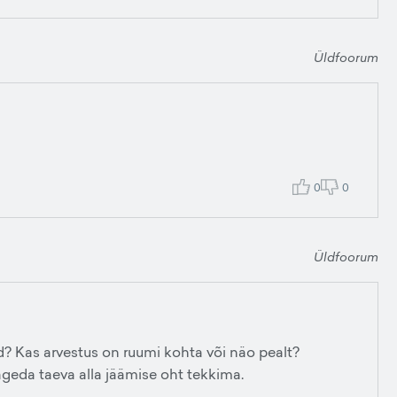
Üldfoorum
0
0
Üldfoorum
d? Kas arvestus on ruumi kohta või näo pealt?
ageda taeva alla jäämise oht tekkima.