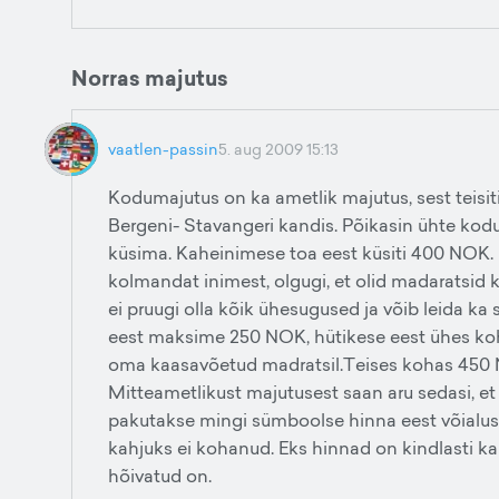
Norras majutus
vaatlen-passin
5. aug 2009 15:13
Kodumajutus on ka ametlik majutus, sest teisiti e
Bergeni- Stavangeri kandis. Põikasin ühte kod
küsima. Kaheinimese toa eest küsiti 400 NOK. 
kolmandat inimest, olgugi, et olid madaratsid
ei pruugi olla kõik ühesugused ja võib leida k
eest maksime 250 NOK, hütikese eest ühes koh
oma kaasavõetud madratsil.Teises kohas 450 NO
Mitteametlikust majutusest saan aru sedasi, et
pakutakse mingi sümboolse hinna eest võialust
kahjuks ei kohanud. Eks hinnad on kindlasti ka 
hõivatud on.