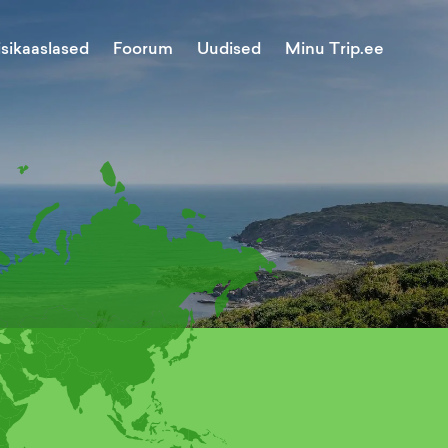
Minu Trip.ee
isikaaslased
Foorum
Uudised