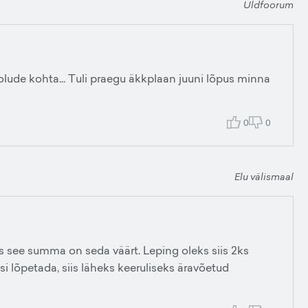
Üldfoorum
lude kohta... Tuli praegu äkkplaan juuni lõpus minna
0
0
Elu välismaal
s see summa on seda väärt. Leping oleks siis 2ks
asi lõpetada, siis läheks keeruliseks äravõetud