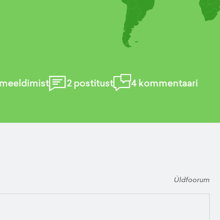
meeldimist
2
postitust
4
kommentaari
Üldfoorum