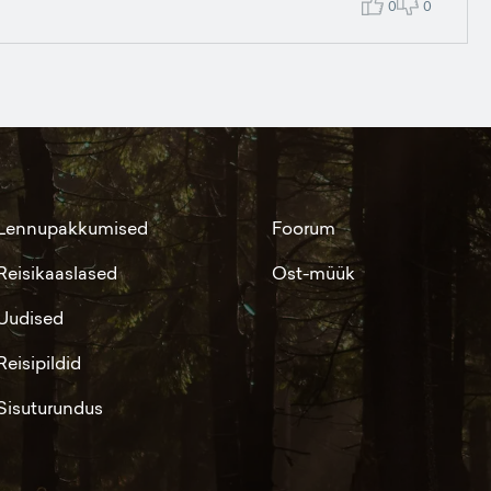
0
0
Lennupakkumised
Foorum
Reisikaaslased
Ost-müük
Uudised
Reisipildid
Sisuturundus