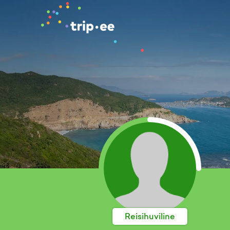
Reisihuviline