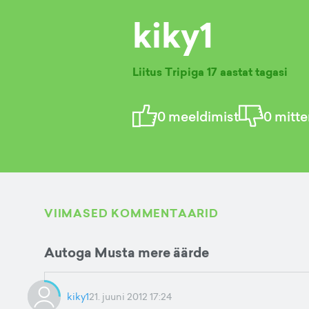
kiky1
Liitus Tripiga
17 aastat tagasi
0
meeldimist
0
mitte
VIIMASED KOMMENTAARID
Autoga Musta mere äärde
kiky1
21. juuni 2012 17:24