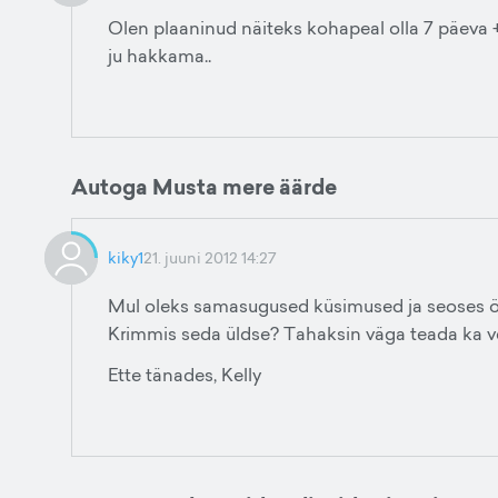
Olen plaaninud näiteks kohapeal olla 7 päeva + 
ju hakkama..
Autoga Musta mere äärde
kiky1
21. juuni 2012 14:27
Mul oleks samasugused küsimused ja seoses öö
Krimmis seda üldse? Tahaksin väga teada ka ve
Ette tänades, Kelly