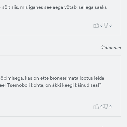
sõit siis, mis iganes see aega võtab, sellega saaks
0
0
Üldfoorum
bimisega, kas on ette broneerimata lootus leida
el Tsernoboli kohta, on äkki keegi käinud seal?
0
0