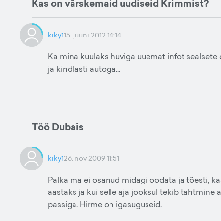
Kas on värskemaid uudiseid Krimmist?
kiky1
15. juuni 2012 14:14
Ka mina kuulaks huviga uuemat infot sealsete o
ja kindlasti autoga...
Töö Dubais
kiky1
26. nov 2009 11:51
Palka ma ei osanud midagi oodata ja tõesti, ka
aastaks ja kui selle aja jooksul tekib tahtmine 
passiga. Hirme on igasuguseid.