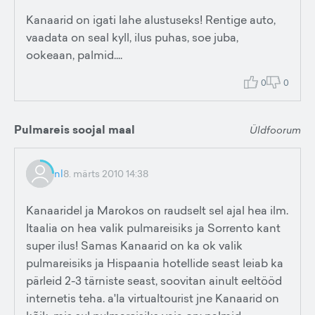
Kanaarid on igati lahe alustuseks! Rentige auto,
vaadata on seal kyll, ilus puhas, soe juba,
ookeaan, palmid....
0
0
Pulmareis soojal maal
Üldfoorum
nl
8. märts 2010 14:38
Kanaaridel ja Marokos on raudselt sel ajal hea ilm.
Itaalia on hea valik pulmareisiks ja Sorrento kant
super ilus! Samas Kanaarid on ka ok valik
pulmareisiks ja Hispaania hotellide seast leiab ka
pärleid 2-3 tärniste seast, soovitan ainult eeltööd
internetis teha. a'la virtualtourist jne Kanaarid on