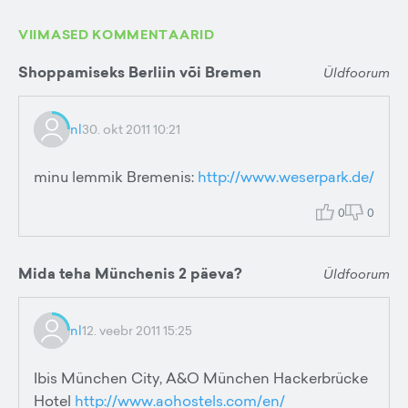
VIIMASED KOMMENTAARID
Shoppamiseks Berliin või Bremen
Üldfoorum
nl
30. okt 2011 10:21
minu lemmik Bremenis:
http://www.weserpark.de/
0
0
Mida teha Münchenis 2 päeva?
Üldfoorum
nl
12. veebr 2011 15:25
Ibis München City, A&O München Hackerbrücke
Hotel
http://www.aohostels.com/en/