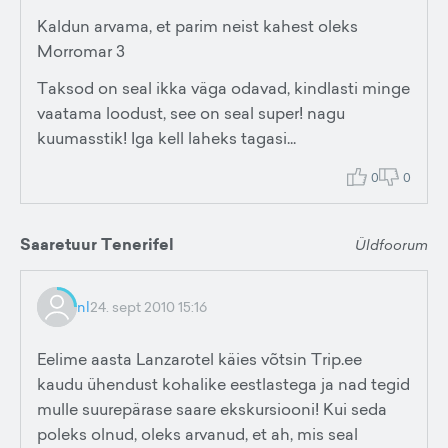
Kaldun arvama, et parim neist kahest oleks
Morromar 3
Taksod on seal ikka väga odavad, kindlasti minge
vaatama loodust, see on seal super! nagu
kuumasstik! Iga kell laheks tagasi...
0
0
Saaretuur Tenerifel
Üldfoorum
nl
24. sept 2010 15:16
Eelime aasta Lanzarotel käies võtsin Trip.ee
kaudu ühendust kohalike eestlastega ja nad tegid
mulle suurepärase saare ekskursiooni! Kui seda
poleks olnud, oleks arvanud, et ah, mis seal