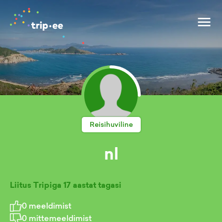
Reisihuviline
nl
Liitus Tripiga
17 aastat tagasi
0
meeldimist
0
mittemeeldimist