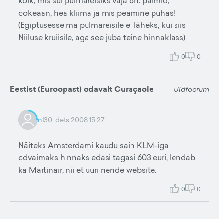
kõik, mis sul pulmareisiks vaja on: palmid,
ookeaan, hea kliima ja mis peamine puhas!
(Egiptusesse ma pulmareisile ei läheks, kui siis
Niiluse kruiisile, aga see juba teine hinnaklass)
0
0
Eestist (Euroopast) odavalt Curaçaole
Üldfoorum
nl
30. dets 2008 15:27
Näiteks Amsterdami kaudu sain KLM-iga
odvaimaks hinnaks edasi tagasi 603 euri, lendab
ka Martinair, nii et uuri nende website.
0
0