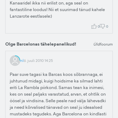
Kanaaridel ikka nii erilist on, aga seal on
fantastiline loodus! Nii et suurimad tänud kahele
Lanzarote eestlasele:)
0
0
Olge Barcelonas tähelepanelikud!
Üldfoorum
nl
6. juuli 2010 14:25
Paar suve tagasi ka Barcas koos sõbrannaga, ei
juhtunud midagi, kuigi hoidsime ka silmad lahti
eriti La Rambla piirkond. Samas tean ka inimesi,
kes on seal paljaks varastatud, arvan, et ohtlik on
öösel ja vindisina. Selle peale nad välja lähevadki
ja need kõrvalised tänavad on seal ju ideaalsed
mustadeks tegudeks. Aga Barcelona on kindlasti