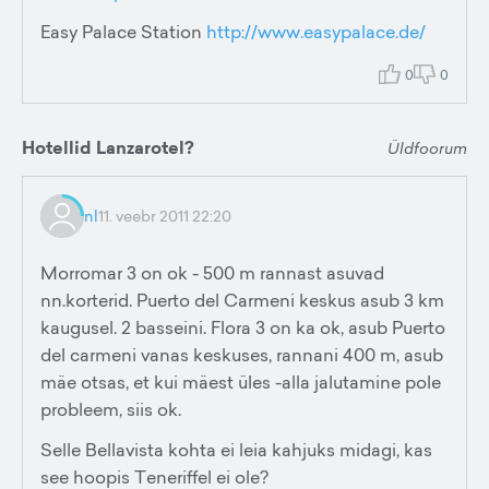
Easy Palace Station
http://www.easypalace.de/
0
0
Hotellid Lanzarotel?
Üldfoorum
nl
11. veebr 2011 22:20
Morromar 3 on ok - 500 m rannast asuvad
nn.korterid. Puerto del Carmeni keskus asub 3 km
kaugusel. 2 basseini. Flora 3 on ka ok, asub Puerto
del carmeni vanas keskuses, rannani 400 m, asub
mäe otsas, et kui mäest üles -alla jalutamine pole
probleem, siis ok.
Selle Bellavista kohta ei leia kahjuks midagi, kas
see hoopis Teneriffel ei ole?