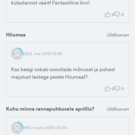
külastamist väärt! Fantastiline linn!
0
0
Hiiumaa
Üldfoorum
nl
26. mai 2010 12:40
Kas keegi oskab soovitada mõnusat ja puhast
majutust lastega perele Hiiumaal?
0
0
Kuhu minna rannapuhkusele aprillis?
Üldfoorum
nl
13. märts 2010 00:24