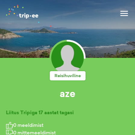
Reisihuviline
aze
Liitus Tripiga
17 aastat tagasi
0
meeldimist
0
mittemeeldimist