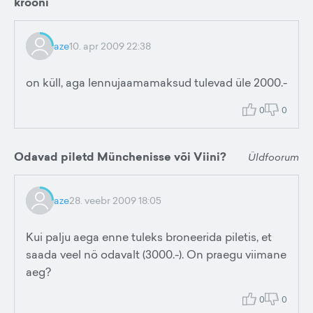
krooni
aze
10. apr 2009 22:38
on küll, aga lennujaamamaksud tulevad üle 2000.-
0
0
Odavad piletd Münchenisse või Viini?
Üldfoorum
aze
28. veebr 2009 18:05
Kui palju aega enne tuleks broneerida piletis, et
saada veel nö odavalt (3000.-). On praegu viimane
aeg?
0
0