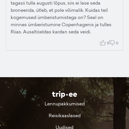
tagasii tulla augusti lõpus, siis ei lase seda
broneerida, ütleb, et pole võimalik. Kuidas teil
kogemused ümberistumistega on? Seal on
minnes ümberistumine Copenhagenis ja tulles
Riias. Ausaltöeldas kardan seda veidi.
0
0
Lennupakkumised
Reisikaaslased
Uudised