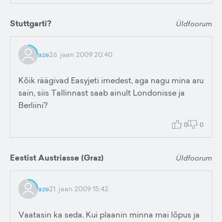
Stuttgarti?
Üldfoorum
aze
26. jaan 2009 20:40
Kõik räägivad Easyjeti imedest, aga nagu mina aru
sain, siis Tallinnast saab ainult Londonisse ja
Berliini?
0
0
Eestist Austriasse (Graz)
Üldfoorum
aze
21. jaan 2009 15:42
Vaatasin ka seda. Kui plaanin minna mai lõpus ja